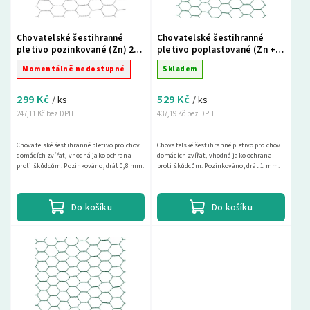
Chovatelské šestihranné
Chovatelské šestihranné
pletivo pozinkované (Zn) 25
pletivo poplastované (Zn +
mm - výška 50cm, role 10m
PVC) 13mm - výška 50cm -
Momentálně nedostupné
Skladem
10m
299 Kč
529 Kč
/ ks
/ ks
247,11 Kč bez DPH
437,19 Kč bez DPH
Chovatelské šestihranné pletivo pro chov
Chovatelské šestihranné pletivo pro chov
domácích zvířat, vhodná jako ochrana
domácích zvířat, vhodná jako ochrana
proti škůdcům. Pozinkováno, drát 0,8 mm.
proti škůdcům. Pozinkováno, drát 1 mm.
Do košíku
Do košíku