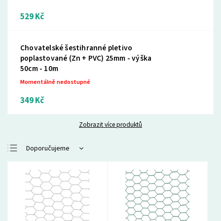
529 Kč
Chovatelské šestihranné pletivo
poplastované (Zn + PVC) 25mm - výška
50cm - 10m
Momentálně nedostupné
349 Kč
Zobrazit více produktů
Doporučujeme
Nejlevnější
Nejdražší
Nejprodávanější
Abecedně