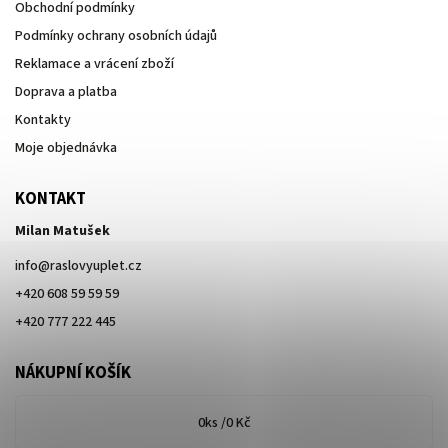
Obchodní podmínky
Podmínky ochrany osobních údajů
Reklamace a vrácení zboží
Doprava a platba
Kontakty
Moje objednávka
KONTAKT
Milan Matušek
info
@
raslovyuplet.cz
+420 608 59 59 59
+420 777 222 445
NÁKUPNÍ KOŠÍK
0
ks /
0 Kč