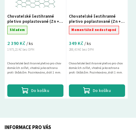
Chovatelské šestihranné
Chovatelské šestihranné
pletivo poplastované (Zn +
pletivo poplastované (Zn +
PVC) 13mm - výška 100cm -
PVC) 25mm - výška 50cm -
Skladem
Momentálně nedostupné
25m
10m
2 390 Kč
349 Kč
/ ks
/ ks
1 975,21 Kč bez DPH
288,43 Kč bez DPH
Chovatelské šestihranné pletivo pro chov
Chovatelské šestihranné pletivo pro chov
domácích zvířat, vhodná jako ochrana
domácích zvířat, vhodná jako ochrana
proti škůdcům. Pozinkováno, drát 1 mm.
proti škůdcům. Pozinkováno, drát 1 mm.
Do košíku
Do košíku
INFORMACE PRO VÁS