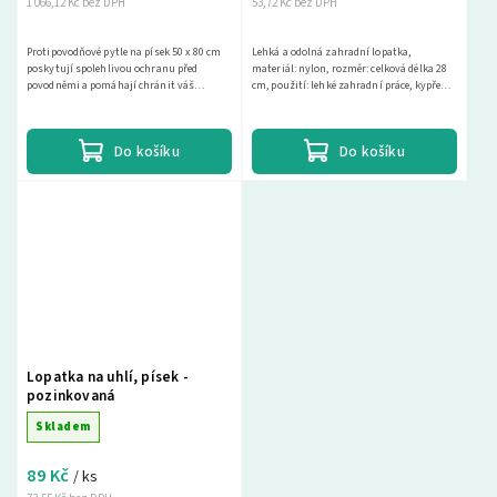
1 066,12 Kč bez DPH
53,72 Kč bez DPH
Protipovodňové pytle na písek 50 x 80 cm
Lehká a odolná zahradní lopatka,
poskytují spolehlivou ochranu před
materiál: nylon, rozměr: celková délka 28
povodněmi a pomáhají chránit váš
cm, použití: lehké zahradní práce, kypření
majetek. Vyberte si z naší široké nabídky a
půdy, přesazování…
najděte si...
Do košíku
Do košíku
Lopatka na uhlí, písek -
pozinkovaná
Skladem
89 Kč
/ ks