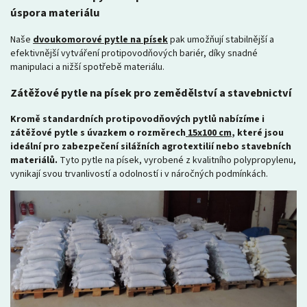
úspora materiálu
Naše
dvoukomorové pytle na písek
pak umožňují stabilnější a
efektivnější vytváření protipovodňových bariér, díky snadné
manipulaci a nižší spotřebě materiálu.
Zátěžové pytle na písek pro zemědělství a stavebnictví
Kromě standardních protipovodňových pytlů nabízíme i
zátěžové pytle s úvazkem o rozměrech
15x100 cm
, které jsou
ideální pro zabezpečení silážních agrotextilií nebo stavebních
materiálů.
Tyto pytle na písek, vyrobené z kvalitního polypropylenu,
vynikají svou trvanlivostí a odolností i v náročných podmínkách.