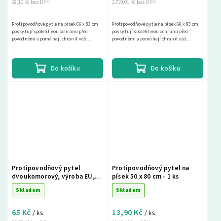
28,10 Kč bez DPH
2 719,01 Kč bez DPH
Protipovodňové pytle na písek 66 x 83 cm
Protipovodňové pytle na písek 66 x 83 cm
poskytují spolehlivou ochranu před
poskytují spolehlivou ochranu před
povodněmi a pomáhají chránit váš
povodněmi a pomáhají chránit váš
majetek. Vyberte si z naší široké nabídky a
majetek. Vyberte si z naší široké nabídky a
najděte si...
najděte si...
Do košíku
Do košíku
Protipovodňový pytel
Protipovodňový pytel na
dvoukomorový, výroba EU,
písek 50 x 80 cm - 1 ks
66 x 83 cm - 1ks
Skladem
Skladem
65 Kč
13,90 Kč
/ ks
/ ks