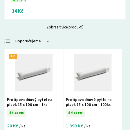
Skladem
34 Kč
Zobrazit více produktů
Doporučujeme
Nejlevnější
Tip
Nejdražší
Nejprodávanější
Abecedně
Protipovodňový pytel na
Protipovodňové pytle na
písek 15 x 100 cm - 1ks
písek 15 x 100 cm - 100ks
Skladem
Skladem
20 Kč
1 890 Kč
/ ks
/ ks