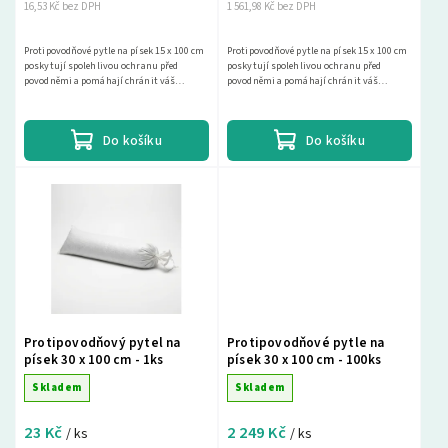
16,53 Kč bez DPH
1 561,98 Kč bez DPH
Protipovodňové pytle na písek 15 x 100 cm
Protipovodňové pytle na písek 15 x 100 cm
poskytují spolehlivou ochranu před
poskytují spolehlivou ochranu před
povodněmi a pomáhají chránit váš
povodněmi a pomáhají chránit váš
majetek. Vyberte si z naší široké nabídky a
majetek. Vyberte si z naší široké nabídky a
najděte si...
najděte si...
Do košíku
Do košíku
Protipovodňový pytel na
Protipovodňové pytle na
písek 30 x 100 cm - 1ks
písek 30 x 100 cm - 100ks
Skladem
Skladem
23 Kč
2 249 Kč
/ ks
/ ks