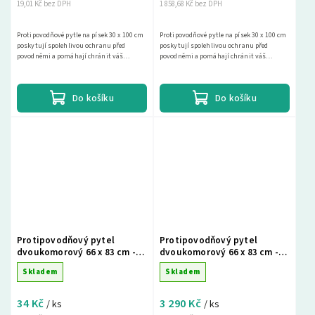
19,01 Kč bez DPH
1 858,68 Kč bez DPH
Protipovodňové pytle na písek 30 x 100 cm
Protipovodňové pytle na písek 30 x 100 cm
poskytují spolehlivou ochranu před
poskytují spolehlivou ochranu před
povodněmi a pomáhají chránit váš
povodněmi a pomáhají chránit váš
majetek. Vyberte si z naší široké nabídky a
majetek. Vyberte si z naší široké nabídky a
najděte si...
najděte si...
Do košíku
Do košíku
Protipovodňový pytel
Protipovodňový pytel
dvoukomorový 66 x 83 cm -
dvoukomorový 66 x 83 cm -
1ks
100ks
Skladem
Skladem
34 Kč
3 290 Kč
/ ks
/ ks