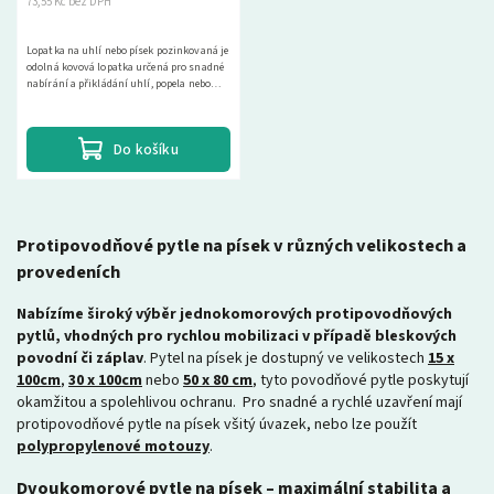
73,55 Kč bez DPH
Lopatka na uhlí nebo písek pozinkovaná je
odolná kovová lopatka určená pro snadné
nabírání a přikládání uhlí, popela nebo
sypkých materiálů. Díky pozinkované
úpravě je...
Do košíku
Protipovodňové pytle na písek v různých velikostech a
provedeních
Nabízíme široký výběr jednokomorových protipovodňových
pytlů, vhodných pro rychlou mobilizaci v případě bleskových
povodní či záplav
. Pytel na písek je dostupný ve velikostech
15 x
100cm
,
30 x 100cm
nebo
50 x 80 cm
, tyto povodňové pytle poskytují
okamžitou a spolehlivou ochranu. Pro snadné a rychlé uzavření mají
protipovodňové pytle na písek všitý úvazek, nebo lze použít
polypropylenové motouzy
.
Dvoukomorové pytle na písek – maximální stabilita a