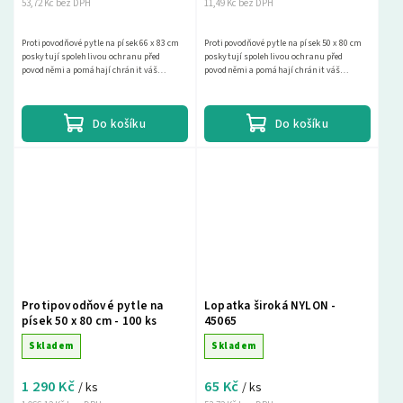
53,72 Kč bez DPH
11,49 Kč bez DPH
Protipovodňové pytle na písek 66 x 83 cm
Protipovodňové pytle na písek 50 x 80 cm
poskytují spolehlivou ochranu před
poskytují spolehlivou ochranu před
povodněmi a pomáhají chránit váš
povodněmi a pomáhají chránit váš
majetek. Vyberte si z naší široké nabídky a
majetek. Vyberte si z naší široké nabídky a
najděte si...
najděte si...
Do košíku
Do košíku
Protipovodňové pytle na
Lopatka široká NYLON -
písek 50 x 80 cm - 100 ks
45065
Skladem
Skladem
1 290 Kč
65 Kč
/ ks
/ ks