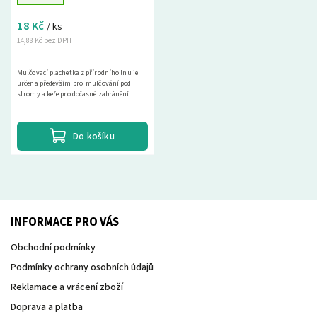
18 Kč
/ ks
14,88 Kč bez DPH
Mulčovací plachetka z přírodního lnu je
určena především pro mulčování pod
stromy a keře pro dočasné zabránění
růstu plevelů, k ochraně kořenových balů
u...
Do košíku
INFORMACE PRO VÁS
Obchodní podmínky
Podmínky ochrany osobních údajů
Reklamace a vrácení zboží
Doprava a platba