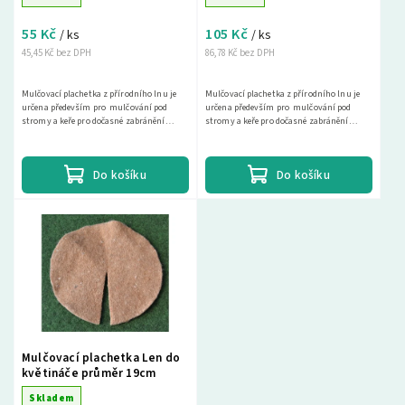
55 Kč
105 Kč
/ ks
/ ks
45,45 Kč bez DPH
86,78 Kč bez DPH
Mulčovací plachetka z přírodního lnu je
Mulčovací plachetka z přírodního lnu je
určena především pro mulčování pod
určena především pro mulčování pod
stromy a keře pro dočasné zabránění
stromy a keře pro dočasné zabránění
růstu plevelů, k ochraně kořenových balů
růstu plevelů, k ochraně kořenových balů
u...
u...
Do košíku
Do košíku
Mulčovací plachetka Len do
květináče průměr 19cm
Skladem