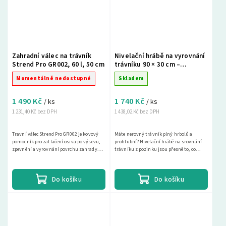
Zahradní válec na trávník
Nivelační hrábě na vyrovnání
Strend Pro GR002, 60 l, 50 cm
trávníku 90 × 30 cm –
pozinkované
Momentálně nedostupné
Skladem
1 490 Kč
1 740 Kč
/ ks
/ ks
1 231,40 Kč bez DPH
1 438,02 Kč bez DPH
Travní válec Strend Pro GR002 je kovový
Máte nerovný trávník plný hrbolů a
pomocník pro zatlačení osiva po výsevu,
prohlubní? Nivelační hrábě na srovnání
zpevnění a vyrovnání povrchu zahrady.
trávníku z pozinku jsou přesně to, co
Má pracovní záběr 50 cm, průměr 40 cm a...
potřebujete! Naše nivelační brána je
navržena k...
Do košíku
Do košíku