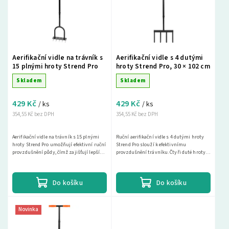
Nejprodávanější
Abecedně
Aerifikační vidle na trávník s
Aerifikační vidle s 4 dutými
15 plnými hroty Strend Pro
hroty Strend Pro, 30 × 102 cm
Skladem
Skladem
429 Kč
429 Kč
/ ks
/ ks
354,55 Kč bez DPH
354,55 Kč bez DPH
Aerifikační vidle na trávník s 15 plnými
Ruční aerifikační vidle s 4 dutými hroty
hroty Strend Pro umožňují efektivní ruční
Strend Pro slouží k efektivnímu
provzdušnění půdy, čímž zajišťují lepší
provzdušnění trávníku. Čtyři duté hroty
přístup vody a živin ke kořenovému
při práci vytahují půdní válečky, čímž
systému....
zlepšují...
Do košíku
Do košíku
Novinka