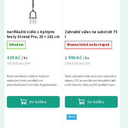
Aerifikační vidle s 4 plnými
Zahradní válec na substrát 75
hroty Strend Pro, 25 × 102 cm
l
Skladem
Momentálně nedostupné
429 Kč
1 990 Kč
/ ks
/ ks
354,55 Kč bez DPH
1 644,63 Kč bez DPH
Ruční aerifikační vidle se 4 plnými
Tento zahradní válec na travní substrát o
ocelovými hroty pro efektivní
objemu 75 l je navržen pro kompletní péči
provzdušňování trávníku. Ergonomická T-
o váš trávník. Jeho využití je ideální pro
rukojeť umožňuje práci ve vzpřímeném
zakládání trávníku, vyrovnávání, a...
postoji bez namáhání zad...
Do košíku
Do košíku
Akce