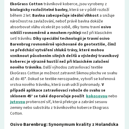
EkoGrass Cotton
trávníkové koberce, jsou vyrobeny z
biologicky rozložitelné bavlny,
která se v půdě rozloží
během 2 let.
Bavlna zabezpečuje ideální vlhkost
a snižuje
náročnost na zavlažování, neboť právě bavlna dokáže
absorbovat vláhu vícekrát po sobě, díky tomu travní
osivo
vzklíčí
rovnoměrně a mnohem rychleji
než při klasickém
setí trávníku.
Díky speciální technologii je travní osivo
Barenbrug rovnoměrně vpichované do geotextilie, čímž
se předchází vytváření shluků trávy, které mohou
vzniknout působením silných dešťů a výsledný
travníkový
koberec je výrazně hustší než při klasickém založení
nového trávníku.
Další v
ýhodou zatravňovací textilie
EkoGrass
Cotton
je možnost zatravnit šikmou plochu ve svahu
až do 45°
. Dokud se textilie nerozpadne
, vytvoří se kořenová
vrstva nového trávníku, která svah udrží pohromady.
V
případě aplikace zatravňovací rohože do
svahu se
sklonem 45° se také doporučuje použít
kokosovou
nebo
jutovou
protierozní síť, která překryje a zabrání sesuvu
zeminy nebo substrátu z trávníkového koberce Ekograss
Cotton.
Osivo Barenbrug: Synonymum kvality z Holandska