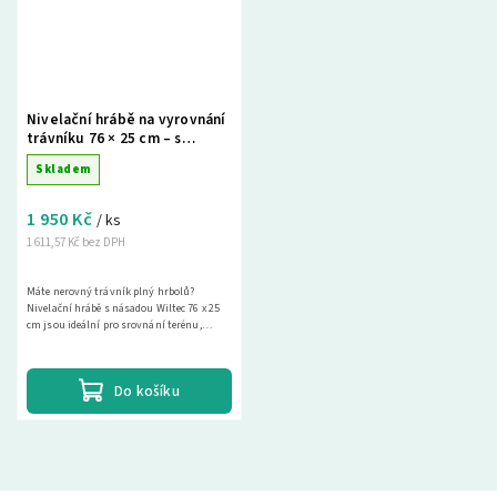
Nivelační hrábě na vyrovnání
trávníku 76 × 25 cm – s
násadou 200 cm, hliníkové
Skladem
1 950 Kč
/ ks
1 611,57 Kč bez DPH
Máte nerovný trávník plný hrbolů?
Nivelační hrábě s násadou Wiltec 76 x 25
cm jsou ideální pro srovnání terénu,
založení...
Do košíku