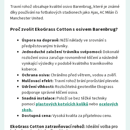
Travní rohož obsahuje kvalitní osivo Barenbrug, které je známé
díky používání na fotbalových stadionech jako Ajax, AC Milán či
Manchester United.
Proč zvolit EkoGrass Cotton s osivem Barenbrug?
Úspora na dopravě:
Nižší náklady ve srovnání s
předpěstovanými trávníky.
Jednoduché založení trávníku svépomocí:
Dokonalé
rozložení osiva zaručuje rovnoměrné klíčení a následně
vynikající výsledky v podobě kvalitního travníkového
koberce.
Ochrana osiva:
Chráněno před větrem, vodou a zvěří.
Mulčovací efekt:
Travní rohož brání prorůstání plevele.
Udržení vlhkosti:
Rozložitelná geotextílie Ekograss
podporuje správné klíčení osiva.
Snadná instalace:
Položí se bez těžké techniky
pomocí
plastových kotvících kolíků
nebo
ocelových
skob.
Dostupná cena:
Vysoká kvalita za přijatelnou cenu.
EkoGrass Cotton zatravňovací rohož:
Ideální volba pro