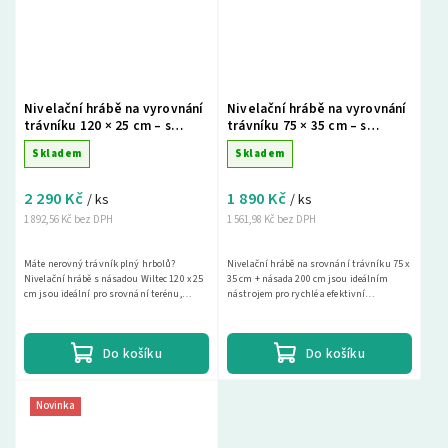
Nivelační hrábě na vyrovnání
Nivelační hrábě na vyrovnání
trávníku 120 × 25 cm – s
trávníku 75 × 35 cm – s
násadou 200 cm, hliníkové
násadou 200 cm, zelené
Skladem
Skladem
2 290 Kč
1 890 Kč
/ ks
/ ks
1 892,56 Kč bez DPH
1 561,98 Kč bez DPH
Máte nerovný trávník plný hrbolů?
Nivelační hrábě na srovnání trávníku 75 x
Nivelační hrábě s násadou Wiltec 120 x 25
35 cm + násada 200 cm jsou ideálním
cm jsou ideální pro srovnání terénu,
nástrojem pro rychlé a efektivní
založení...
vyrovnání trávníku, pískování trávníku a
topdressing....
Do košíku
Do košíku
Novinka