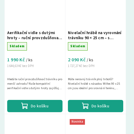
Aerifikační vidle s dutými
Nivelační hrábě na vyrovnání
hroty – ruční provzdušňovač
trávníku 90 × 25 cm – s
trávníku
násadou 200 cm, hliníkové
Skladem
Skladem
1 990 Kč
2 090 Kč
/ ks
/ ks
1 644,63 Kč bez DPH
1 727,27 Kč bez DPH
Hledáte ruční provzdušňovač trávníku pro
Máte nerovný trávník plný hrbolů?
menší zahradu? Naše kompaktní
Nivelační hrábě s násadou Wiltec 90 x 25
aerifikační vidle s dutými hroty zajišťují
cm jsou ideální pro srovnání terénu,
hluboké provzdušnění půdy a podporují
založení...
zdravý růst...
Do košíku
Do košíku
Novinka