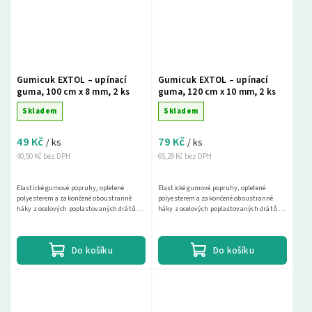
Gumicuk EXTOL – upínací
Gumicuk EXTOL – upínací
guma, 100 cm x 8 mm, 2 ks
guma, 120 cm x 10 mm, 2 ks
Skladem
Skladem
49 Kč
79 Kč
/ ks
/ ks
40,50 Kč bez DPH
65,29 Kč bez DPH
Elastické gumové popruhy, opletené
Elastické gumové popruhy, opletené
polyesterem a zakončené oboustranně
polyesterem a zakončené oboustranně
háky z ocelových poplastovaných drátů k
háky z ocelových poplastovaných drátů k
uchycování zavazadel, plachet, stavebního
uchycování zavazadel, plachet, stavebního
materiálu.
materiálu.
Do košíku
Do košíku