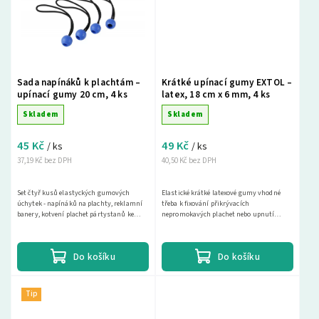
Sada napínáků k plachtám –
Krátké upínací gumy EXTOL –
upínací gumy 20 cm, 4 ks
latex, 18 cm x 6 mm, 4 ks
Skladem
Skladem
45 Kč
49 Kč
/ ks
/ ks
37,19 Kč bez DPH
40,50 Kč bez DPH
Set čtyř kusů elastyckých gumových
Elastické krátké latexové gumy vhodné
úchytek - napínáků na plachty, reklamní
třeba k fixování přikrývacích
banery, kotvení plachet pártystanů ke
nepromokavých plachet nebo upnutí
konstrukci, atd.
nejrůznějších předmětů v domácnosti, na
zahradě, při kempování a...
Do košíku
Do košíku
Tip