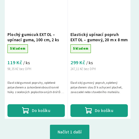
Plochý gumicuk EXTOL –
Elastický upínací popruh
upínací guma, 100 cm, 2 ks
EXTOL – gumový, 20 m x 8 mm
Skladem
Skladem
119 Kč
299 Kč
/ ks
/ ks
98,35 Kč bez DPH
247,11 Kč bez DPH
Elastické gumové popruhy, opletené
Elastický gumový popruh, opletený
polyesterem a zakončené oboustranně
polyesterem slouží k uchycení plachet,
háky z ocelových poplastovaných drátů k
zavazadel nebo stavebního mateiálu.
uchycování zavazadel, plachet, stavebního
materiálu.
Do košíku
Do košíku
Načíst 1 další