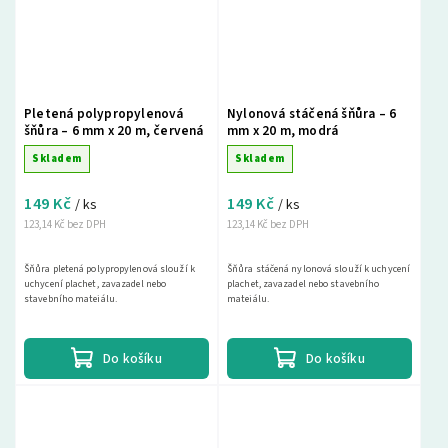
Pletená polypropylenová
Nylonová stáčená šňůra – 6
šňůra – 6 mm x 20 m, červená
mm x 20 m, modrá
Skladem
Skladem
149 Kč
149 Kč
/ ks
/ ks
123,14 Kč bez DPH
123,14 Kč bez DPH
Šňůra pletená polypropylenová slouží k
Šňůra stáčená nylonová slouží k uchycení
uchycení plachet, zavazadel nebo
plachet, zavazadel nebo stavebního
stavebního mateiálu.
mateiálu.
Do košíku
Do košíku