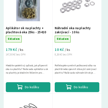
Nejprodávanější
Abecedně
Aplikátor ok na plachty +
Náhradní oka na plachty
plachtová oka 25ks - 25410
zakrývací - 10 ks
Skladem
Skladem
179 Kč
10 Kč
/ ks
/ ks
147,93 Kč bez DPH
8,26 Kč bez DPH
Hledáte spolehlivý způsob, jak připevnit
Potřebujete vyměnit poškozená očka na
oka na plachtu? Naše sada aplikátoru ok
plachtě nebo zpevnit stávající zakrývací
na plachty je ideálním řešením pro
plachtu? Naše sada náhradních ok je
všechny vaše potřeby. S naší sadou 25 ks
ideálním řešením. 10 párů hliníkových ok
kovových...
vám umožní...
Do košíku
Do košíku