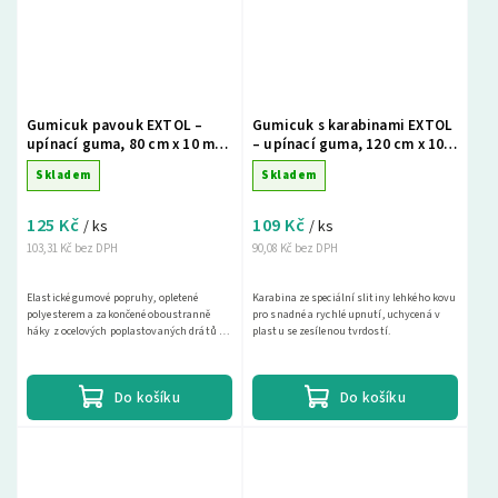
Gumicuk pavouk EXTOL –
Gumicuk s karabinami EXTOL
upínací guma, 80 cm x 10 mm,
– upínací guma, 120 cm x 10
8 ramen
mm, 1 ks
Skladem
Skladem
125 Kč
109 Kč
/ ks
/ ks
103,31 Kč bez DPH
90,08 Kč bez DPH
Elastické gumové popruhy, opletené
Karabina ze speciální slitiny lehkého kovu
polyesterem a zakončené oboustranně
pro snadné a rychlé upnutí, uchycená v
háky z ocelových poplastovaných drátů k
plastu se zesílenou tvrdostí.
uchycování zavazadel, plachet, stavebního
materiálu.
Do košíku
Do košíku