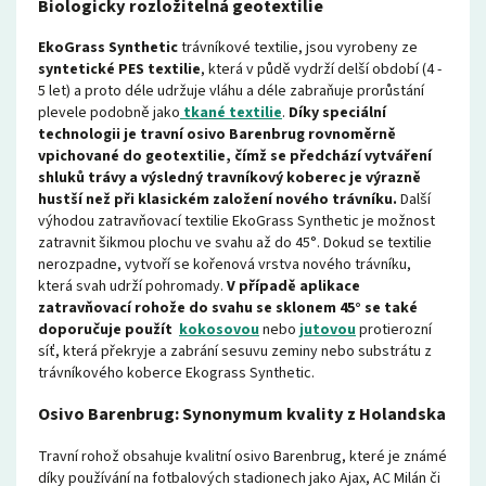
Biologicky rozložitelná geotextilie
EkoGrass Synthetic
trávníkové textilie, jsou vyrobeny ze
syntetické PES textilie
, která v půdě vydrží delší období (4 -
5 let) a proto déle udržuje vláhu a déle zabraňuje prorůstání
plevele podobně jako
tkané textilie
.
Díky speciální
technologii je travní osivo Barenbrug rovnoměrně
vpichované do geotextilie, čímž se předchází vytváření
shluků trávy a výsledný
travníkový koberec je výrazně
hustší než při klasickém založení nového trávníku.
Další
v
ýhodou zatravňovací textilie EkoGrass
Synthetic
je možnost
zatravnit šikmou plochu ve svahu až do 45°
. Dokud se textilie
nerozpadne
, vytvoří se kořenová vrstva nového trávníku,
která svah udrží pohromady.
V případě aplikace
zatravňovací rohože do
svahu se sklonem 45° se také
doporučuje použít
kokosovou
nebo
jutovou
protierozní
síť, která překryje a zabrání sesuvu zeminy nebo substrátu z
trávníkového koberce Ekograss Synthetic.
Osivo Barenbrug: Synonymum kvality z Holandska
Travní rohož obsahuje kvalitní osivo Barenbrug, které je známé
díky používání na fotbalových stadionech jako Ajax, AC Milán či