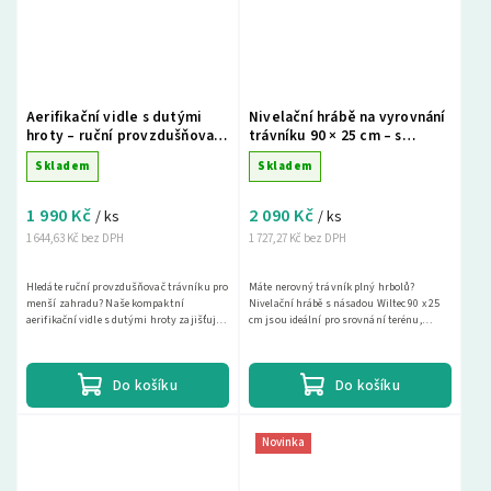
Aerifikační vidle s dutými
Nivelační hrábě na vyrovnání
hroty – ruční provzdušňovač
trávníku 90 × 25 cm – s
trávníku
násadou 200 cm, hliníkové
Skladem
Skladem
1 990 Kč
2 090 Kč
/ ks
/ ks
1 644,63 Kč bez DPH
1 727,27 Kč bez DPH
Hledáte ruční provzdušňovač trávníku pro
Máte nerovný trávník plný hrbolů?
menší zahradu? Naše kompaktní
Nivelační hrábě s násadou Wiltec 90 x 25
aerifikační vidle s dutými hroty zajišťují
cm jsou ideální pro srovnání terénu,
hluboké provzdušnění půdy a podporují
založení...
zdravý růst...
Do košíku
Do košíku
Novinka