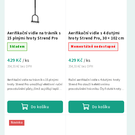
Aerifikační vidle na trávník s
Aerifikační vidle s 4 dutými
15 plnými hroty Strend Pro
hroty Strend Pro, 30 × 102 cm
Skladem
Momentálně nedostupné
429 Kč
429 Kč
/ ks
/ ks
354,55 Kč bez DPH
354,55 Kč bez DPH
Aerifikační vidle na trávník s 15 plnými
Ruční aerifikační vidle s 4 dutými hroty
hroty Strend Pro umožňují efektivní ruční
Strend Pro slouží k efektivnímu
provzdušnění půdy, čímž zajišťují lepší
provzdušnění trávníku. Čtyři duté hroty
přístup vody a živin ke kořenovému
při práci vytahují půdní válečky, čímž
systému....
zlepšují...
Do košíku
Do košíku
Novinka