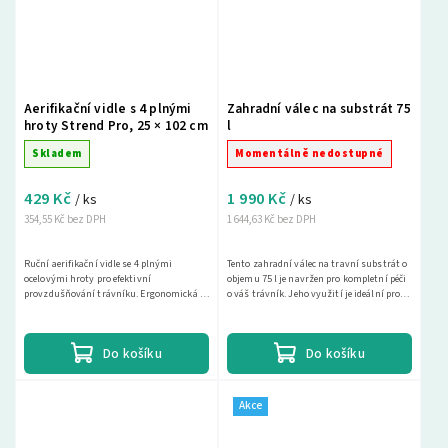
Aerifikační vidle s 4 plnými
Zahradní válec na substrát 75
hroty Strend Pro, 25 × 102 cm
l
Skladem
Momentálně nedostupné
429 Kč
1 990 Kč
/ ks
/ ks
354,55 Kč bez DPH
1 644,63 Kč bez DPH
Ruční aerifikační vidle se 4 plnými
Tento zahradní válec na travní substrát o
ocelovými hroty pro efektivní
objemu 75 l je navržen pro kompletní péči
provzdušňování trávníku. Ergonomická T-
o váš trávník. Jeho využití je ideální pro
rukojeť umožňuje práci ve vzpřímeném
zakládání trávníku, vyrovnávání, a...
postoji bez namáhání zad...
Do košíku
Do košíku
Akce