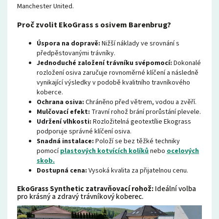
Manchester United.
Proč zvolit EkoGrass s osivem Barenbrug?
Úspora na dopravě:
Nižší náklady ve srovnání s
předpěstovanými trávníky.
Jednoduché založení trávníku svépomocí:
Dokonalé
rozložení osiva zaručuje rovnoměrné klíčení a následně
vynikající výsledky v podobě kvalitního travníkového
koberce.
Ochrana osiva:
Chráněno před větrem, vodou a zvěří.
Mulčovací efekt:
Travní rohož brání prorůstání plevele.
Udržení vlhkosti:
Rozložitelná geotextílie Ekograss
podporuje správné klíčení osiva.
Snadná instalace:
Položí se bez těžké techniky
pomocí
plastových kotvících kolíků
nebo
ocelových
skob.
Dostupná cena:
Vysoká kvalita za přijatelnou cenu.
EkoGrass Synthetic zatravňovací rohož:
Ideální volba
pro krásný a zdravý trávníkový koberec.