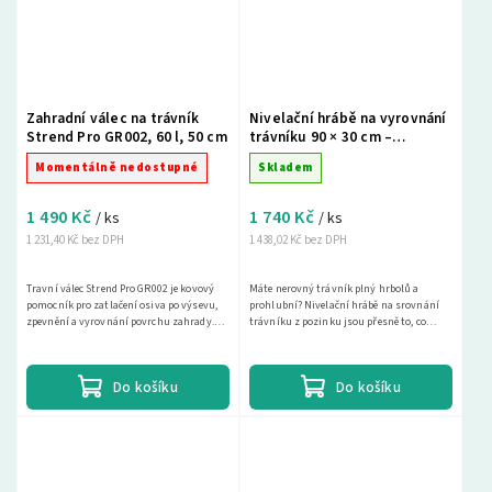
Zahradní válec na trávník
Nivelační hrábě na vyrovnání
Strend Pro GR002, 60 l, 50 cm
trávníku 90 × 30 cm –
pozinkované
Momentálně nedostupné
Skladem
1 490 Kč
1 740 Kč
/ ks
/ ks
1 231,40 Kč bez DPH
1 438,02 Kč bez DPH
Travní válec Strend Pro GR002 je kovový
Máte nerovný trávník plný hrbolů a
pomocník pro zatlačení osiva po výsevu,
prohlubní? Nivelační hrábě na srovnání
zpevnění a vyrovnání povrchu zahrady.
trávníku z pozinku jsou přesně to, co
Má pracovní záběr 50 cm, průměr 40 cm a...
potřebujete! Naše nivelační brána je
navržena k...
Do košíku
Do košíku