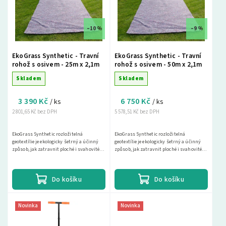
Nejprodávanější
Abecedně
–10 %
–9 %
EkoGrass Synthetic - Travní
EkoGrass Synthetic - Travní
rohož s osivem - 25m x 2,1m
rohož s osivem - 50m x 2,1m
Skladem
Skladem
3 390 Kč
6 750 Kč
/ ks
/ ks
2 801,65 Kč bez DPH
5 578,51 Kč bez DPH
EkoGrass Synthetic rozložitelná
EkoGrass Synthetic rozložitelná
geotextílie je ekologicky šetrný a účinný
geotextílie je ekologicky šetrný a účinný
způsob, jak zatravnit ploché i svahovité
způsob, jak zatravnit ploché i svahovité
terény jako jsou zahrady, parky či veřejná
terény jako jsou zahrady, parky či veřejná
místa....
místa....
Do košíku
Do košíku
Novinka
Novinka