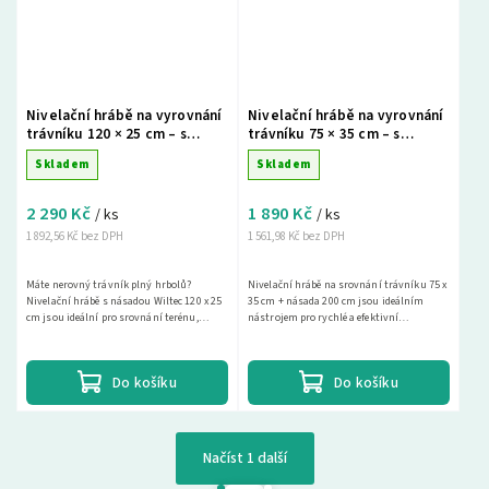
Nivelační hrábě na vyrovnání
Nivelační hrábě na vyrovnání
trávníku 120 × 25 cm – s
trávníku 75 × 35 cm – s
násadou 200 cm, hliníkové
násadou 200 cm, zelené
Skladem
Skladem
2 290 Kč
1 890 Kč
/ ks
/ ks
1 892,56 Kč bez DPH
1 561,98 Kč bez DPH
Máte nerovný trávník plný hrbolů?
Nivelační hrábě na srovnání trávníku 75 x
Nivelační hrábě s násadou Wiltec 120 x 25
35 cm + násada 200 cm jsou ideálním
cm jsou ideální pro srovnání terénu,
nástrojem pro rychlé a efektivní
založení...
vyrovnání trávníku, pískování trávníku a
topdressing....
Do košíku
Do košíku
Načíst 1 další