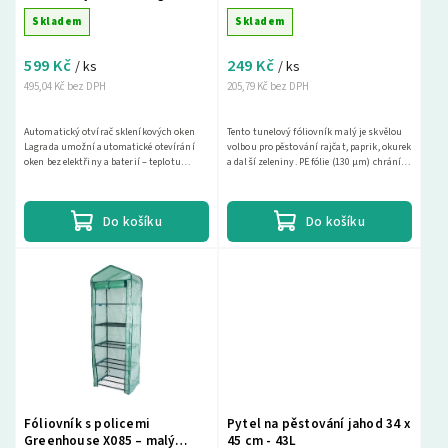
zeleninu, 300 x 30 x 45 cm
Skladem
Skladem
599 Kč
249 Kč
/ ks
/ ks
495,04 Kč bez DPH
205,79 Kč bez DPH
Automatický otvírač skleníkových oken
Tento tunelový fóliovník malý je skvělou
Lagrada umožní automatické otevírání
volbou pro pěstování rajčat, paprik, okurek
oken bez elektřiny a baterií – teplotu
a další zeleniny. PE fólie (130 µm) chrání
začátku otevírání nastavíte v rozmezí 15–
rostliny před mrazem a přímým
23 °C....
sluncem,...
Do košíku
Do košíku
Fóliovník s policemi
Pytel na pěstování jahod 34 x
Greenhouse X085 – malý
45 cm - 43L