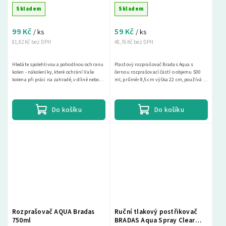
zelené - 2ks
Skladem
Skladem
99 Kč
59 Kč
/ ks
/ ks
81,82 Kč bez DPH
48,76 Kč bez DPH
Hledáte spolehlivou a pohodlnou ochranu
Plastový rozprašovač Bradas Aqua s
kolen - nákoleníky, které ochrání Vaše
černou rozprašovací částí o objemu 500
kolena při práci na zahradě, v dílně nebo
ml, průměr 8,5 cm výška 22 cm, používá se
při jiných aktivitách? Pak jsou pro Vás...
k rosení, k hnojení postřikem na list a
také k...
Do košíku
Do košíku
Rozprašovač AQUA Bradas
Ruční tlakový postřikovač
750ml
BRADAS Aqua Spray Clear