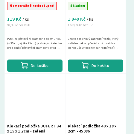
zelený
Momentálně nedostupné
Skladem
119 Kč
1 949 Kč
/ ks
/ ks
98,35 Kč bez DPH
1 610,74 Kč bez DPH
Pytel na pěstování brambor o objemu 43L
Chcete spolehlivý zahradní vozík, který
(⌀ 35 cm, výška 45 cm) je skvělým řešením
zvládne náklad převézt a zároveň ho
pro domácí pěstování brambor v pytli i
jednoduše vyklopíte? Zahradní vozík
dalších druhů zeleniny, jako jsou
Lagrada – sklápěcí, nosnost 300 kg, zelený.
rajčata,...
je vozík na...
Do košíku
Do košíku
Klekací podložka DUFURT 34
Klekací podložka 40 x 18 x
x 15 x 1,7cm - zelená
2cm - 45086