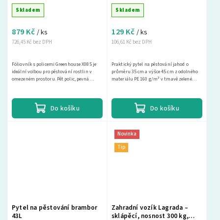
zahradní fóliovník, 200 x 70 x
Skladem
Skladem
50 cm
879 Kč
129 Kč
/ ks
/ ks
726,45 Kč bez DPH
106,61 Kč bez DPH
Fóliovník s policemi Greenhouse X085 je
Praktický pytel na pěstování jahod o
ideální volbou pro pěstování rostlin v
průměru 35 cm a výšce 45 cm z odolného
omezeném prostoru. Pět polic, pevná
materiálu PE 160 g/m² v tmavě zelené
kovová konstrukce a odolná PE plachta
barvě s UV ochranou je ideální pro snadné
140 g/m²...
pěstování...
Do košíku
Do košíku
Novinka
Tip
Pytel na pěstování brambor
Zahradní vozík Lagrada –
43L
sklápěcí, nosnost 300 kg,