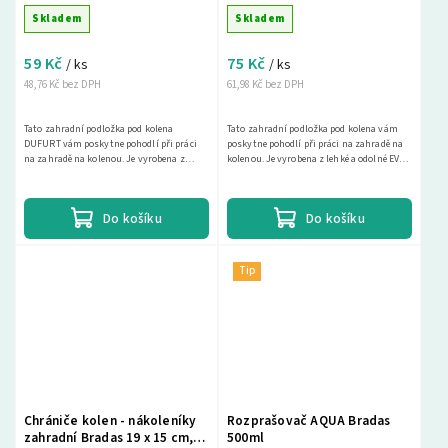
Skladem
Skladem
59 Kč
75 Kč
/ ks
/ ks
48,76 Kč bez DPH
61,98 Kč bez DPH
Tato zahradní podložka pod kolena
Tato zahradní podložka pod kolena vám
DUFURT vám poskytne pohodlí při práci
poskytne pohodlí při práci na zahradě na
na zahradě na kolenou. Je vyrobena z
kolenou. Je vyrobena z lehké a odolné EVA
lehké a odolné EVA pěny, která nepropouští
pěny, která nepropouští vodu a je šetrná
vodu a je...
k...
Do košíku
Do košíku
Tip
Chrániče kolen - nákoleníky
Rozprašovač AQUA Bradas
zahradní Bradas 19 x 15 cm,
500ml