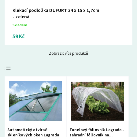
Klekací podložka DUFURT 34 x 15 x 1,7cm
- zelená
Skladem
59 Kč
Zobrazit více produktů
Doporučujeme
Nejlevnější
Nejdražší
Nejprodávanější
Abecedně
Automatický otvírač
Tunelový fóliovník Lagrada –
skleníkových oken Lagrada
zahradní fóliovník na