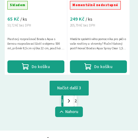
1,5L
Skladem
Momentálně nedostupné
65 Kč
249 Kč
/ ks
/ ks
53,72 Kč bez DPH
205,79 Kč bez DPH
Plastový rozprašovač Bradas Aqua s
Hledáte spolehlivého pomocníka pro péči o
černou rozprašovací částí o objemu 500
vaše rostliny a stromky? Ruční tlakový
ml, průměr 8,5 cm výška 22 cm, používá se
postřikovač Bradas Aqua Spray Clear 1,5L
k rosení, k hnojení postřikem na list a
je ideální volbou pro jemné kropení...
také k...
Do košíku
Do košíku
Načíst další 3
1
2
Nahoru