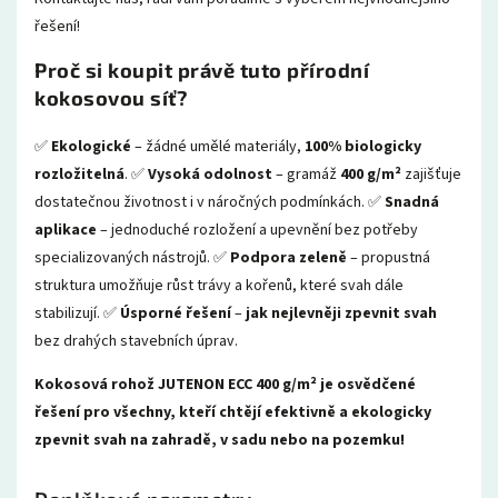
řešení!
Proč si koupit právě tuto přírodní
kokosovou síť?
✅
Ekologické
– žádné umělé materiály,
100% biologicky
rozložitelná
. ✅
Vysoká odolnost
– gramáž
400 g/m²
zajišťuje
dostatečnou životnost i v náročných podmínkách. ✅
Snadná
aplikace
– jednoduché rozložení a upevnění bez potřeby
specializovaných nástrojů. ✅
Podpora zeleně
– propustná
struktura umožňuje růst trávy a kořenů, které svah dále
stabilizují. ✅
Úsporné řešení
–
jak nejlevněji zpevnit svah
bez drahých stavebních úprav.
Kokosová rohož JUTENON ECC 400 g/m² je osvědčené
řešení pro všechny, kteří chtějí efektivně a ekologicky
zpevnit svah na zahradě, v sadu nebo na pozemku!