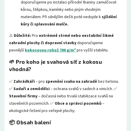
doporučujeme po instalaci přírodní tkaniny zamulčovat
kůrou, štěpkou, kamínky nebo jiným vhodným
materiálem. Při silnějším dešti poté nedojde k
sjíždění
kůry či splavování mulče.
⚠
Důležité:
Pro
extrémně strmé nebo nestabilní šikmé
zahradní plochy či dopravní stavby
doporučujeme
pevnější
kokosovou rohož 700 g/m²
pro vyšší stabilitu.
🌱 Pro koho je svahová síť z kokosu
vhodná?
✅
Zahrádkáři
– pro
zpevnění svahu na zahradě
bez betonu.
✅
Sadaři a zemědělci
– ochrana svahů v sadech a vinicích. ✅
Stavební firmy
– dočasná nebo trvalá stabilizace svahů na
stavebních pozemcích. ✅
Obce a správci pozemků
–
ekologické řešení pro veřejné plochy.
📦 Obsah balení