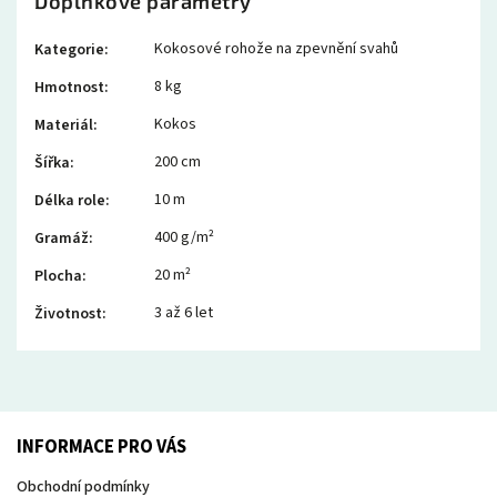
Doplňkové parametry
Kokosové rohože na zpevnění svahů
Kategorie
:
8 kg
Hmotnost
:
Kokos
Materiál
:
200 cm
Šířka
:
10 m
Délka role
:
400 g/m²
Gramáž
:
20 m²
Plocha
:
3 až 6 let
Životnost
:
INFORMACE PRO VÁS
Obchodní podmínky