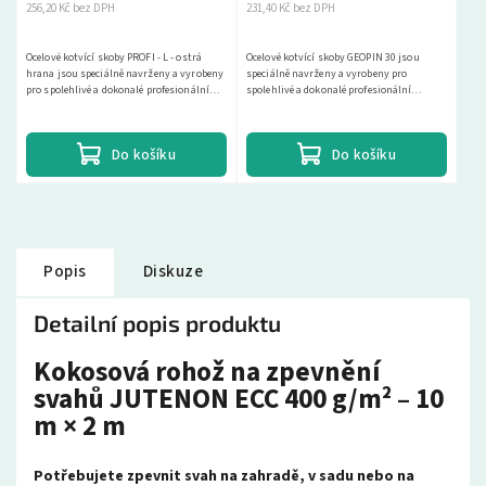
256,20 Kč bez DPH
231,40 Kč bez DPH
Ocelové kotvící skoby PROFI - L - ostrá
Ocelové kotvící skoby GEOPIN 30 jsou
hrana jsou speciálně navrženy a vyrobeny
speciálně navrženy a vyrobeny pro
pro spolehlivé a dokonalé profesionální
spolehlivé a dokonalé profesionální
upevnění jak protierozních rohoží, tak i...
upevnění jak protierozních rohoží, tak i
různých druhů...
Do košíku
Do košíku
Popis
Diskuze
Detailní popis produktu
Kokosová rohož na zpevnění
svahů JUTENON ECC 400 g/m² – 10
m × 2 m
Potřebujete zpevnit svah na zahradě, v sadu nebo na