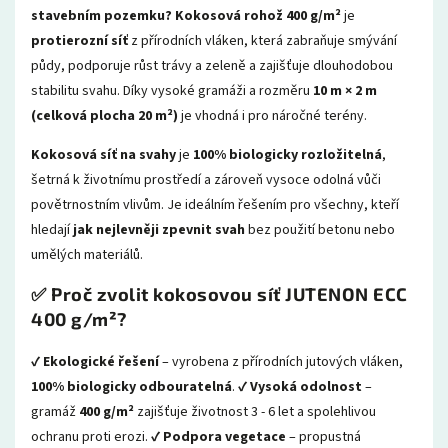
stavebním pozemku?
Kokosová rohož 400 g/m²
je
protierozní síť
z přírodních vláken, která zabraňuje smývání
půdy, podporuje růst trávy a zeleně a zajišťuje dlouhodobou
stabilitu svahu. Díky vysoké gramáži a rozměru
10 m × 2 m
(celková plocha 20 m²)
je vhodná i pro náročné terény.
Kokosová síť na svahy
je
100% biologicky rozložitelná
,
šetrná k životnímu prostředí a zároveň vysoce odolná vůči
povětrnostním vlivům. Je ideálním řešením pro všechny, kteří
hledají
jak nejlevněji zpevnit svah
bez použití betonu nebo
umělých materiálů.
✅ Proč zvolit kokosovou síť JUTENON ECC
400 g/m²?
✔
Ekologické řešení
– vyrobena z přírodních jutových vláken,
100% biologicky odbouratelná
. ✔
Vysoká odolnost
–
gramáž
400 g/m²
zajišťuje životnost 3 - 6 let a spolehlivou
ochranu proti erozi. ✔
Podpora vegetace
– propustná