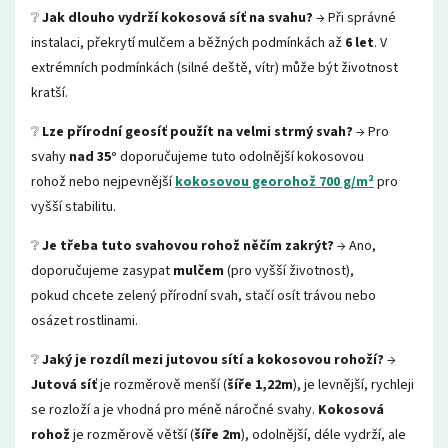
❔
Jak dlouho vydrží kokosová síť na svahu?
→ Při správné
instalaci, překrytí mulčem a běžných podmínkách až
6 let
. V
extrémních podmínkách (silné deště, vítr) může být životnost
kratší.
❔
Lze přírodní geosíť použít na velmi strmý svah?
→ Pro
svahy
nad 35°
doporučujeme tuto odolnější kokosovou
rohož nebo nejpevnější
kokosovou georohož 700 g/m²
pro
vyšší stabilitu.
❔
Je třeba tuto svahovou rohož něčím zakrýt?
→ Ano,
doporučujeme zasypat
mulčem
(pro vyšší životnost),
pokud chcete zelený přírodní svah, stačí osít trávou nebo
osázet rostlinami.
❔
Jaký je rozdíl mezi jutovou sítí a kokosovou rohoží?
→
Jutová síť
je rozměrově menší (
šíře 1,22m
), je levnější, rychleji
se rozloží a je vhodná pro méně náročné svahy.
Kokosová
rohož
je rozměrově větší (
šíře 2m
), odolnější, déle vydrží, ale