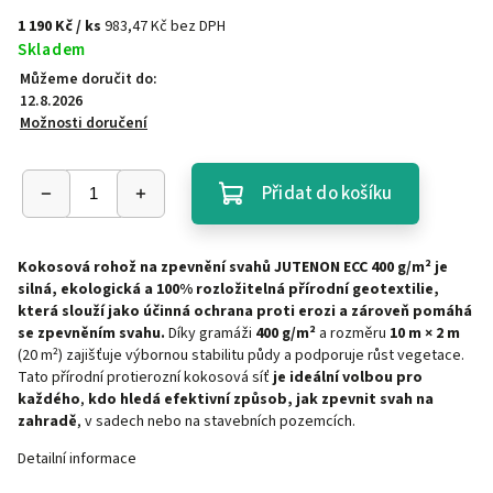
1 190 Kč
/ ks
983,47 Kč bez DPH
Skladem
Můžeme doručit do:
12.8.2026
Možnosti doručení
Přidat do košíku
Kokosová rohož na zpevnění svahů JUTENON ECC 400 g/m² je
silná, ekologická a 100% rozložitelná přírodní geotextilie,
která slouží jako účinná ochrana proti erozi a zároveň pomáhá
se zpevněním svahu.
Díky gramáži
400 g/m²
a rozměru
10 m × 2 m
(20 m²) zajišťuje výbornou stabilitu půdy a podporuje růst vegetace.
Tato přírodní protierozní kokosová síť
je ideální volbou pro
každého
,
kdo hledá efektivní způsob, jak zpevnit svah na
zahradě
, v sadech nebo na stavebních pozemcích.
Detailní informace