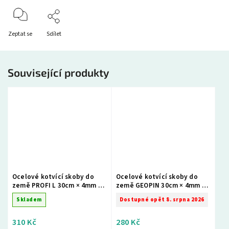
Zeptat se
Sdílet
Související produkty
Ocelové kotvící skoby do
Ocelové kotvící skoby do
země PROFI L 30cm × 4mm –
země GEOPIN 30cm × 4mm –
balení 50 ks
balení 50 ks
Skladem
Dostupné opět 8. srpna 2026
310 Kč
280 Kč