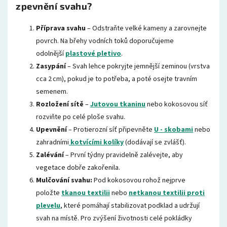
zpevnění svahu?
Příprava svahu
– Odstraňte velké kameny a zarovnejte
povrch. Na břehy vodních toků doporučujeme
odolnější
plastové pletivo
.
Zasypání
– Svah lehce pokryjte jemnější zeminou (vrstva
cca 2 cm), pokud je to potřeba, a poté osejte travním
semenem.
Rozložení sítě
–
Jutovou tkaninu
nebo kokosovou síť
rozviňte po celé ploše svahu.
Upevnění
– Protierozní síť připevněte
U - skobami
nebo
zahradními
kotvícími kolíky
(dodávají se zvlášť).
Zalévání
– První týdny pravidelně zalévejte, aby
vegetace dobře zakořenila.
Mulčování svahu:
Pod kokosovou rohož nejprve
položte
tkanou textilii
nebo
netkanou textilii proti
plevelu
, které pomáhají stabilizovat podklad a udržují
svah na místě. Pro zvýšení životnosti celé pokládky