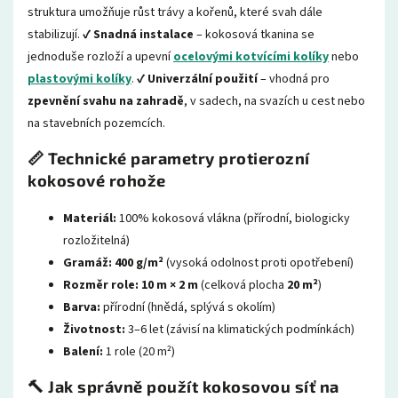
struktura umožňuje růst trávy a kořenů, které svah dále
stabilizují. ✔
Snadná instalace
– kokosová tkanina se
jednoduše rozloží a upevní
ocelovými
kotvícími kolíky
nebo
plastovými kolíky
. ✔
Univerzální použití
– vhodná pro
zpevnění svahu na zahradě
, v sadech, na svazích u cest nebo
na stavebních pozemcích.
📏 Technické parametry protierozní
kokosové rohože
Materiál:
100% kokosová vlákna (přírodní, biologicky
rozložitelná)
Gramáž:
400 g/m²
(vysoká odolnost proti opotřebení)
Rozměr role:
10 m × 2 m
(celková plocha
20 m²
)
Barva:
přírodní (hnědá, splývá s okolím)
Životnost:
3–6 let (závisí na klimatických podmínkách)
Balení:
1 role (20 m²)
🔨 Jak správně použít kokosovou síť na