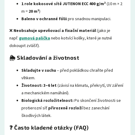
1 role kokosové sítě JUTENON ECC 400 g/m²
(10 m × 2
m =
20 m²
)
Baleno v ochranné fólii
pro snadnou manipulaci.
❌
Neobsahuje upevňovací a fixační materiál
(jako je
např.
gumová palička
nebo kotvící kolíky, které je nutné
dokoupit zvlášť).
🌦️ Skladování a životnost
Skladujte v suchu
– před pokládkou chraňte před
vlhkem.
Životnost:
3–6 let
(závisí na klimatu, překrytí, UV záření
a mechanickém namáhání).
Biologická rozložitelnost:
Po skončení životnosti se
protierozní síť
přirozeně rozloží
bez zanechání
škodlivých látek.
❓ Často kladené otázky (FAQ)