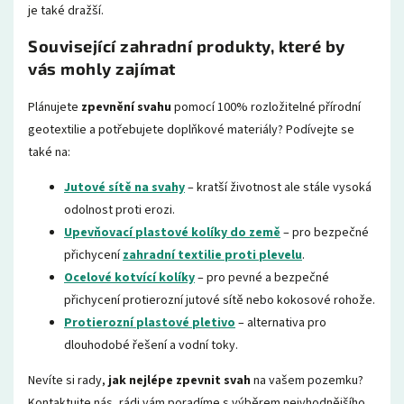
je také dražší.
Související zahradní produkty, které by
vás mohly zajímat
Plánujete
zpevnění svahu
pomocí 100% rozložitelné přírodní
geotextilie a potřebujete doplňkové materiály? Podívejte se
také na:
Jutové sítě na svahy
– kratší životnost ale stále vysoká
odolnost proti erozi.
Upevňovací plastové kolíky do země
– pro bezpečné
přichycení
zahradní textilie proti plevelu
.
Ocelové kotvící kolíky
– pro pevné a bezpečné
přichycení protierozní jutové sítě nebo kokosové rohože.
Protierozní plastové pletivo
– alternativa pro
dlouhodobé řešení a vodní toky.
Nevíte si rady,
jak nejlépe zpevnit svah
na vašem pozemku?
Kontaktujte nás, rádi vám poradíme s výběrem nejvhodnějšího