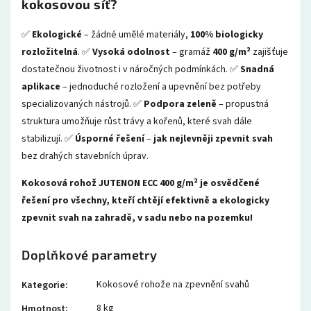
kokosovou síť?
✅
Ekologické
– žádné umělé materiály,
100% biologicky
rozložitelná
. ✅
Vysoká odolnost
– gramáž
400 g/m²
zajišťuje
dostatečnou životnost i v náročných podmínkách. ✅
Snadná
aplikace
– jednoduché rozložení a upevnění bez potřeby
specializovaných nástrojů. ✅
Podpora zeleně
– propustná
struktura umožňuje růst trávy a kořenů, které svah dále
stabilizují. ✅
Úsporné řešení
–
jak nejlevněji zpevnit svah
bez drahých stavebních úprav.
Kokosová rohož JUTENON ECC 400 g/m² je osvědčené
řešení pro všechny, kteří chtějí efektivně a ekologicky
zpevnit svah na zahradě, v sadu nebo na pozemku!
Doplňkové parametry
Kokosové rohože na zpevnění svahů
Kategorie
:
8 kg
Hmotnost
: