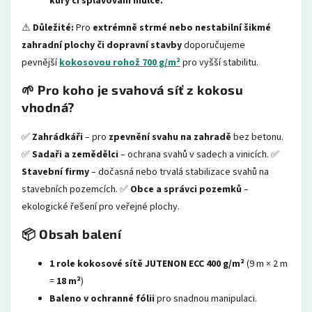
kůry či splavování mulče.
⚠
Důležité:
Pro
extrémně strmé nebo nestabilní šikmé
zahradní plochy či dopravní stavby
doporučujeme
pevnější
kokosovou rohož 700 g/m²
pro vyšší stabilitu.
🌱 Pro koho je svahová síť z kokosu
vhodná?
✅
Zahrádkáři
– pro
zpevnění svahu na zahradě
bez betonu.
✅
Sadaři a zemědělci
– ochrana svahů v sadech a vinicích. ✅
Stavební firmy
– dočasná nebo trvalá stabilizace svahů na
stavebních pozemcích. ✅
Obce a správci pozemků
–
ekologické řešení pro veřejné plochy.
📦 Obsah balení
1 role kokosové sítě JUTENON ECC 400 g/m²
(9 m × 2 m
=
18 m²
)
Baleno v ochranné fólii
pro snadnou manipulaci.