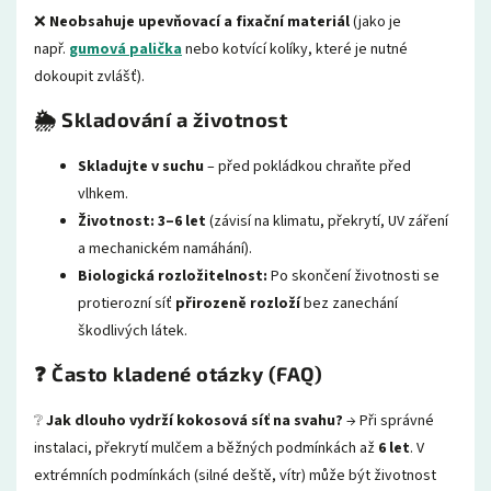
❌
Neobsahuje upevňovací a fixační materiál
(jako je
např.
gumová palička
nebo kotvící kolíky, které je nutné
dokoupit zvlášť).
🌦️ Skladování a životnost
Skladujte v suchu
– před pokládkou chraňte před
vlhkem.
Životnost:
3–6 let
(závisí na klimatu, překrytí, UV záření
a mechanickém namáhání).
Biologická rozložitelnost:
Po skončení životnosti se
protierozní síť
přirozeně rozloží
bez zanechání
škodlivých látek.
❓ Často kladené otázky (FAQ)
❔
Jak dlouho vydrží kokosová síť na svahu?
→ Při správné
instalaci, překrytí mulčem a běžných podmínkách až
6 let
. V
extrémních podmínkách (silné deště, vítr) může být životnost