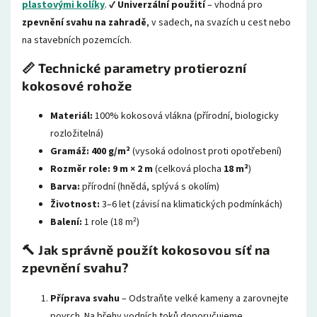
plastovými kolíky
. ✔
Univerzální použití
– vhodná pro
zpevnění svahu na zahradě
, v sadech, na svazích u cest nebo
na stavebních pozemcích.
📏 Technické parametry protierozní
kokosové rohože
Materiál:
100% kokosová vlákna (přírodní, biologicky
rozložitelná)
Gramáž:
400 g/m²
(vysoká odolnost proti opotřebení)
Rozměr role:
9 m × 2 m
(celková plocha
18 m²
)
Barva:
přírodní (hnědá, splývá s okolím)
Životnost:
3–6 let (závisí na klimatických podmínkách)
Balení:
1 role (18 m²)
🔨 Jak správně použít kokosovou síť na
zpevnění svahu?
Příprava svahu
– Odstraňte velké kameny a zarovnejte
povrch. Na břehy vodních toků doporučujeme