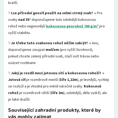
kratší.
❔
Lze přírodní geosíť použít na velmi strmý svah?
→ Pro
svahy
nad 35°
doporučujeme tuto odolnější kokosovou
rohož nebo nejpevnější
kokosovou georohož 700 g/m²
pro
vyšší stabilitu.
❔
Je třeba tuto svahovou rohož něčím zakrýt?
→ Ano,
doporučujeme zasypat
mulčem
(pro vyšší životnost),
pokud chcete zelený přírodní svah, stačí osít trávou nebo
osázet rostlinami.
❔
Jaký je rozdíl mezi jutovou sítí a kokosovou rohoží?
→
Jutová síť
je rozměrově menší (
šíře 1,22m
), je levnější, rychleji
se rozloží a je vhodná pro méně náročné svahy.
Kokosová
rohož
je rozměrově větší (
šíře 2m
), odolnější, déle vydrží, ale
je také dražší.
Související zahradní produkty, které by
vás mohly zajímat