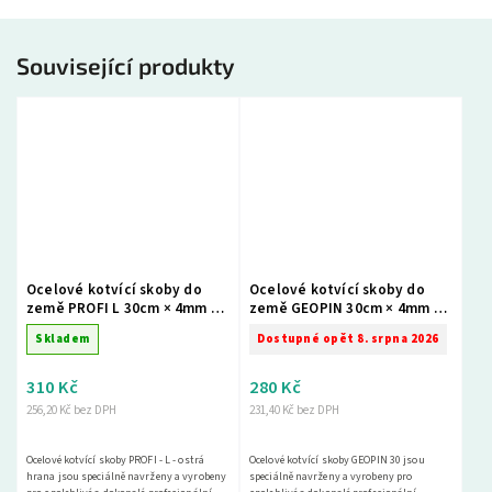
Související produkty
Ocelové kotvící skoby do
Ocelové kotvící skoby do
země PROFI L 30cm × 4mm –
země GEOPIN 30cm × 4mm –
balení 50 ks
balení 50 ks
Skladem
Dostupné opět 8. srpna 2026
310 Kč
280 Kč
256,20 Kč bez DPH
231,40 Kč bez DPH
Ocelové kotvící skoby PROFI - L - ostrá
Ocelové kotvící skoby GEOPIN 30 jsou
hrana jsou speciálně navrženy a vyrobeny
speciálně navrženy a vyrobeny pro