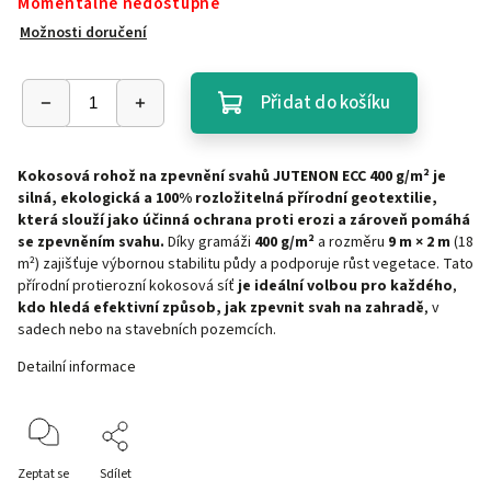
Momentálně nedostupné
Možnosti doručení
Přidat do košíku
Kokosová rohož na zpevnění svahů JUTENON ECC 400 g/m² je
silná, ekologická a 100% rozložitelná přírodní geotextilie,
která slouží jako účinná ochrana proti erozi a zároveň pomáhá
se zpevněním svahu.
Díky gramáži
400 g/m²
a rozměru
9 m × 2 m
(18
m²) zajišťuje výbornou stabilitu půdy a podporuje růst vegetace. Tato
přírodní protierozní kokosová síť
je ideální volbou pro každého
,
kdo hledá efektivní způsob, jak zpevnit svah na zahradě
, v
sadech nebo na stavebních pozemcích.
Detailní informace
Zeptat se
Sdílet