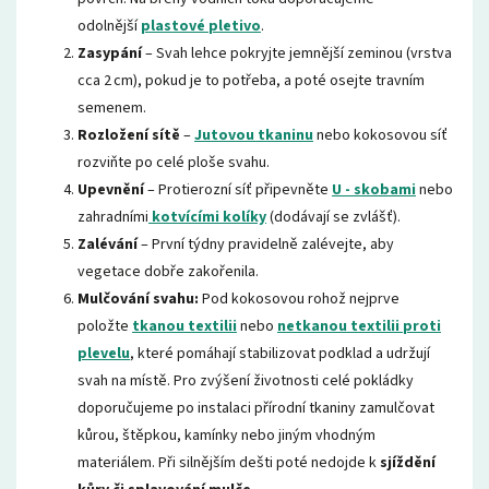
odolnější
plastové pletivo
.
Zasypání
– Svah lehce pokryjte jemnější zeminou (vrstva
cca 2 cm), pokud je to potřeba, a poté osejte travním
semenem.
Rozložení sítě
–
Jutovou tkaninu
nebo kokosovou síť
rozviňte po celé ploše svahu.
Upevnění
– Protierozní síť připevněte
U - skobami
nebo
zahradními
kotvícími kolíky
(dodávají se zvlášť).
Zalévání
– První týdny pravidelně zalévejte, aby
vegetace dobře zakořenila.
Mulčování svahu:
Pod kokosovou rohož nejprve
položte
tkanou textilii
nebo
netkanou textilii proti
plevelu
, které pomáhají stabilizovat podklad a udržují
svah na místě. Pro zvýšení životnosti celé pokládky
doporučujeme po instalaci přírodní tkaniny zamulčovat
kůrou, štěpkou, kamínky nebo jiným vhodným
materiálem. Při silnějším dešti poté nedojde k
sjíždění