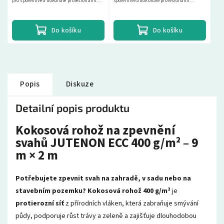
pro spolehlivé a dokonalé profesionální
spolehlivé a dokonalé profesionální
upevnění jak protierozních rohoží, tak i...
upevnění jak protierozních rohoží, tak i
různých druhů...
Do košíku
Do košíku
Popis
Diskuze
Detailní popis produktu
Kokosová rohož na zpevnění
svahů JUTENON ECC 400 g/m² – 9
m × 2 m
Potřebujete zpevnit svah na zahradě, v sadu nebo na
stavebním pozemku?
Kokosová rohož 400 g/m²
je
protierozní síť
z přírodních vláken, která zabraňuje smývání
půdy, podporuje růst trávy a zeleně a zajišťuje dlouhodobou