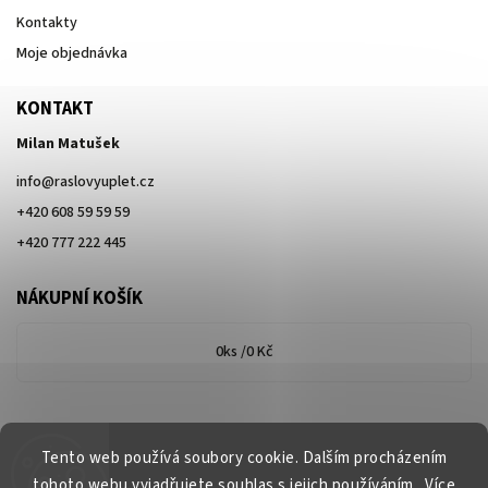
Kontakty
Moje objednávka
KONTAKT
Milan Matušek
info
@
raslovyuplet.cz
+420 608 59 59 59
+420 777 222 445
NÁKUPNÍ KOŠÍK
0
ks /
0 Kč
Tento web používá soubory cookie. Dalším procházením
tohoto webu vyjadřujete souhlas s jejich používáním.. Více