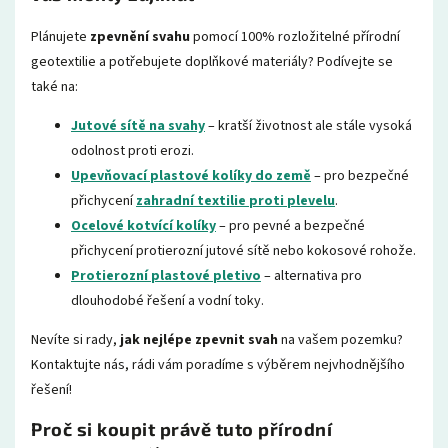
Plánujete
zpevnění svahu
pomocí 100% rozložitelné přírodní
geotextilie a potřebujete doplňkové materiály? Podívejte se
také na:
Jutové sítě na svahy
– kratší životnost ale stále vysoká
odolnost proti erozi.
Upevňovací plastové kolíky do země
– pro bezpečné
přichycení
zahradní textilie proti plevelu
.
Ocelové kotvící kolíky
– pro pevné a bezpečné
přichycení protierozní jutové sítě nebo kokosové rohože.
Protierozní plastové pletivo
– alternativa pro
dlouhodobé řešení a vodní toky.
Nevíte si rady,
jak nejlépe zpevnit svah
na vašem pozemku?
Kontaktujte nás, rádi vám poradíme s výběrem nejvhodnějšího
řešení!
Proč si koupit právě tuto přírodní