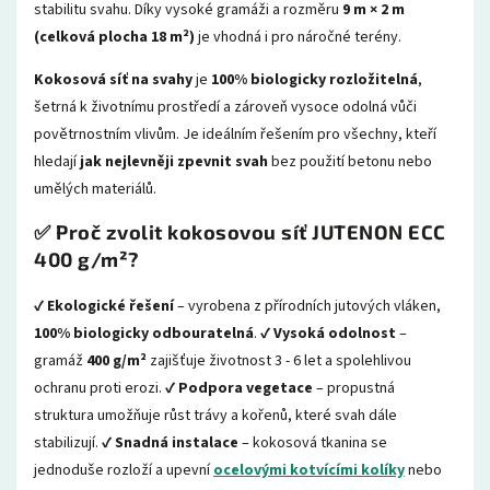
stabilitu svahu. Díky vysoké gramáži a rozměru
9 m × 2 m
(celková plocha 18 m²)
je vhodná i pro náročné terény.
Kokosová síť na svahy
je
100% biologicky rozložitelná
,
šetrná k životnímu prostředí a zároveň vysoce odolná vůči
povětrnostním vlivům. Je ideálním řešením pro všechny, kteří
hledají
jak nejlevněji zpevnit svah
bez použití betonu nebo
umělých materiálů.
✅ Proč zvolit kokosovou síť JUTENON ECC
400 g/m²?
✔
Ekologické řešení
– vyrobena z přírodních jutových vláken,
100% biologicky odbouratelná
. ✔
Vysoká odolnost
–
gramáž
400 g/m²
zajišťuje životnost 3 - 6 let a spolehlivou
ochranu proti erozi. ✔
Podpora vegetace
– propustná
struktura umožňuje růst trávy a kořenů, které svah dále
stabilizují. ✔
Snadná instalace
– kokosová tkanina se
jednoduše rozloží a upevní
ocelovými
kotvícími kolíky
nebo