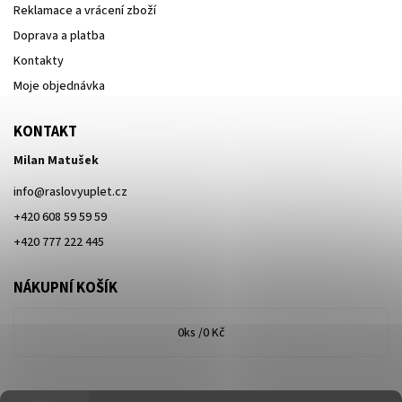
Reklamace a vrácení zboží
Doprava a platba
Kontakty
Moje objednávka
KONTAKT
Milan Matušek
info
@
raslovyuplet.cz
+420 608 59 59 59
+420 777 222 445
NÁKUPNÍ KOŠÍK
0
ks /
0 Kč