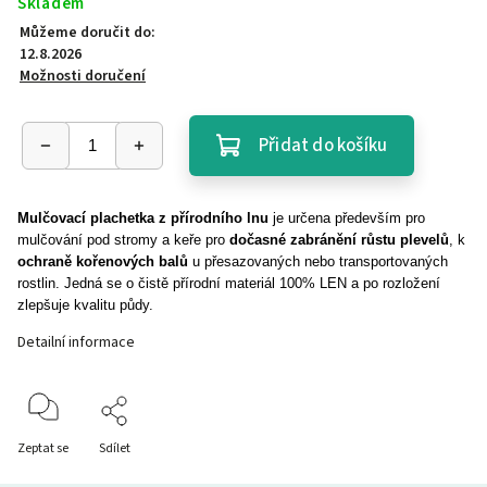
Skladem
Můžeme doručit do:
12.8.2026
Možnosti doručení
Přidat do košíku
Mulčovací plachetka z přírodního lnu
je určena především pro
mulčování pod stromy a keře pro
dočasné zabránění růstu plevelů
, k
ochraně kořenových balů
u přesazovaných nebo transportovaných
rostlin. Jedná se o čistě přírodní materiál 100% LEN a po rozložení
zlepšuje kvalitu půdy.
Detailní informace
Zeptat se
Sdílet