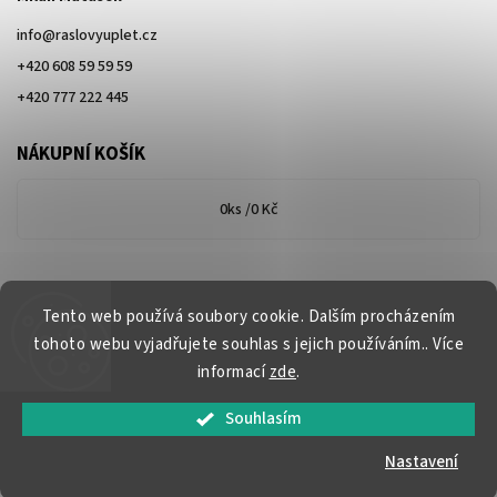
info
@
raslovyuplet.cz
+420 608 59 59 59
+420 777 222 445
NÁKUPNÍ KOŠÍK
0
ks /
0 Kč
Tento web používá soubory cookie. Dalším procházením
tohoto webu vyjadřujete souhlas s jejich používáním.. Více
informací
zde
.
Souhlasím
Copyright 2026
www.raslovyuplet.cz
. Všechna práva vyhrazena.
Nastavení
Vytvořil
Shoptet
| Design
Shoptak.cz