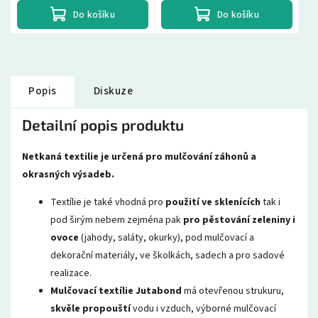
Do košíku
Do košíku
Popis
Diskuze
Detailní popis produktu
Netkaná textilie je určená pro mulčování záhonů a
okrasných výsadeb.
Textílie je také vhodná pro
použití ve sklenících
tak i
pod širým nebem zejména pak
pro pěstování zeleniny i
ovoce
(jahody, saláty, okurky), pod mulčovací a
dekorační materiály, ve školkách, sadech a pro sadové
realizace.
Mulčovací textílie Jutabond
má otevřenou strukuru,
skvěle
propouští
vodu i vzduch, výborné mulčovací