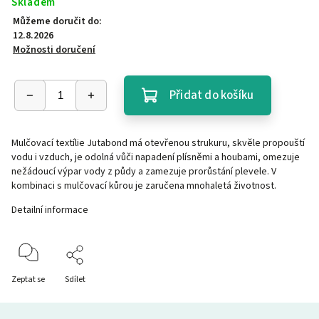
Skladem
Můžeme doručit do:
12.8.2026
Možnosti doručení
Přidat do košíku
Mulčovací textílie Jutabond má otevřenou strukuru, skvěle propouští
vodu i vzduch, je odolná vůči napadení plísněmi a houbami, omezuje
nežádoucí výpar vody z půdy a zamezuje prorůstání plevele. V
kombinaci s mulčovací kůrou je zaručena mnohaletá životnost.
Detailní informace
Zeptat se
Sdílet