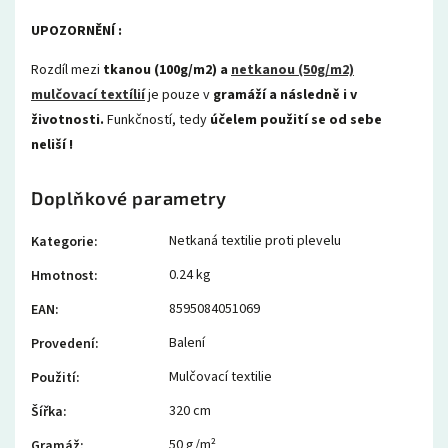
UPOZORNĚNÍ :
Rozdíl mezi
tkanou (100g/m2) a
netkanou (50g/m2)
mulčovací textílií
je pouze v
gramáží a následně i v
životnosti.
Funkčností, tedy
účelem použití se od sebe
neliší !
Doplňkové parametry
Netkaná textilie proti plevelu
Kategorie
:
0.24 kg
Hmotnost
:
8595084051069
EAN
:
Balení
Provedení
:
Mulčovací textilie
Použití
:
320 cm
Šířka
:
50 g/m²
Gramáž
: