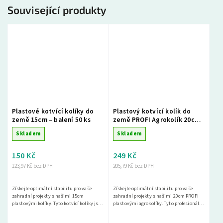
Související produkty
Plastové kotvící kolíky do
Plastový kotvící kolík do
země 15cm – balení 50 ks
země PROFI Agrokolík 20cm
– balení 50 ks
Skladem
Skladem
150 Kč
249 Kč
123,97 Kč bez DPH
205,79 Kč bez DPH
Získejte optimální stabilitu pro vaše
Získejte optimální stabilitu pro vaše
zahradní projekty s našimi 15cm
zahradní projekty s našimi 20cm PROFI
plastovými kolíky. Tyto kotvící kolíky jsou
plastovými agrokolíky. Tyto profesionální
navrženy pro poskytování optimálního
kotvící kolíky jsou navrženy pro
řešení pro vaše...
poskytování...