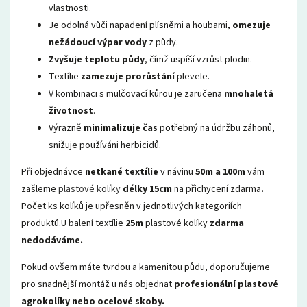
vlastnosti.
Je odolná vůči napadení plísněmi a houbami,
omezuje
nežádoucí výpar vody
z půdy.
Zvyšuje teplotu půdy
, čímž uspíší vzrůst plodin.
Textílie
zamezuje prorůstání
plevele.
V kombinaci s mulčovací kůrou je zaručena
mnohaletá
životnost
.
Výrazně
minimalizuje čas
potřebný na údržbu záhonů,
snižuje používáni herbicidů.
Při objednávce
netkané textílie
v návinu
50m a 100m
vám
zašleme
plastové kolíky
délky 15cm
na přichycení zdarma
.
Počet ks kolíků je upřesněn v jednotlivých kategoriích
produktů.U balení textílie
25m
plastové kolíky
zdarma
nedodáváme.
Pokud ovšem máte tvrdou a kamenitou půdu, doporučujeme
pro snadnější montáž u nás objednat
profesionální plastové
agrokolíky nebo ocelové skoby.