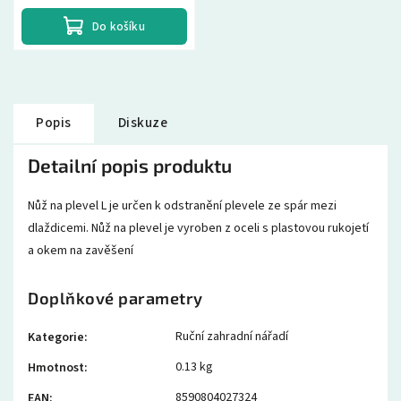
vždy po...
Do košíku
Popis
Diskuze
Detailní popis produktu
Nůž na plevel L je určen k odstranění plevele ze spár mezi
dlaždicemi. Nůž na plevel je vyroben z oceli s plastovou rukojetí
a okem na zavěšení
Doplňkové parametry
Ruční zahradní nářadí
Kategorie
:
0.13 kg
Hmotnost
:
8590804027324
EAN
: