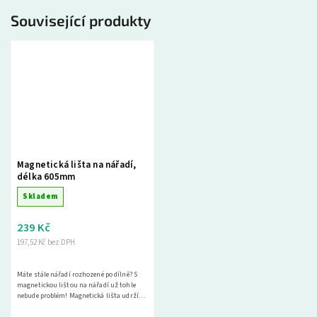
Související produkty
Magnetická lišta na nářadí,
délka 605mm
Skladem
239 Kč
197,52 Kč bez DPH
Máte stále nářadí rozhozené po dílně? S
magnetickou lištou na nářadí už tohle
nebude problém! Magnetická lišta udrží
vaše oblíbené nástroje na jednom místě a