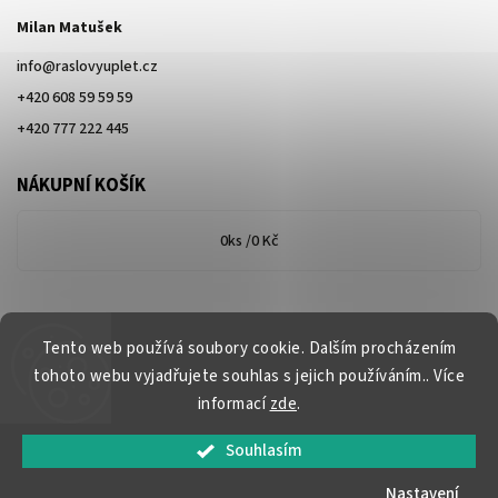
Milan Matušek
info
@
raslovyuplet.cz
+420 608 59 59 59
+420 777 222 445
NÁKUPNÍ KOŠÍK
0
ks /
0 Kč
Tento web používá soubory cookie. Dalším procházením
tohoto webu vyjadřujete souhlas s jejich používáním.. Více
informací
zde
.
Souhlasím
Copyright 2026
www.raslovyuplet.cz
. Všechna práva vyhrazena.
Nastavení