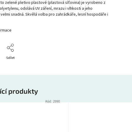
to zelené pletivo plastové (plastová síťovina) je vyrobeno z
polyetylenu, odolává UV záření, mrazu i vlhkosti a jeho
e velmi snadná. Skvělá volba pro zahrádkáře, lesní hospodáře i
formace
Sdílet
ící produkty
Kód:
2990