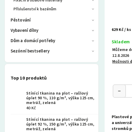
Fixační a obalové materiály
Příslušenství k bazénům
Pěstování
629 Kč
/ ks
Vybavení dílny
Dům a domácí potřeby
Skladem
Můžeme do
Sezónní bestsellery
12.8.2026
Možnosti 
Top 10 produktů
Stínící tkanina na plot – rašlový
úplet 90 %, 110 g/m², výška 125 cm,
metráž, zelená
40 Kč
Plastové p
Stínící tkanina na plot – rašlový
a univerzá
úplet 92 %, 150 g/m², výška 125 cm,
stromků pr
metráž, zelená