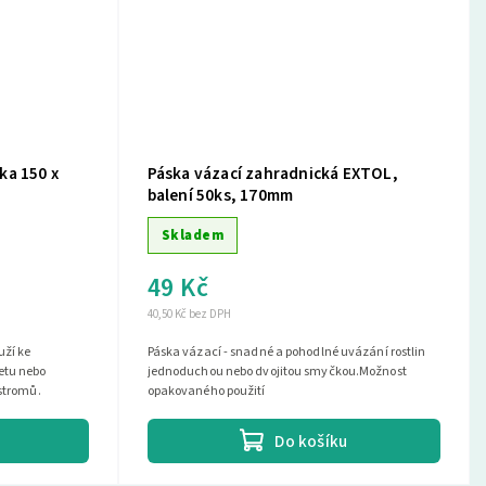
ka 150 x
Páska vázací zahradnická EXTOL,
balení 50ks, 170mm
Skladem
49 Kč
40,50 Kč bez DPH
uží ke
Páska vázací - snadné a pohodlné uvázání rostlin
etu nebo
jednoduchou nebo dvojitou smyčkou.Možnost
 stromů.
opakovaného použití
Do košíku