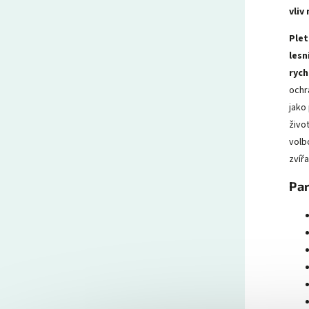
vliv
Plet
lesn
rych
ochr
jako
živo
volb
zvířa
Par