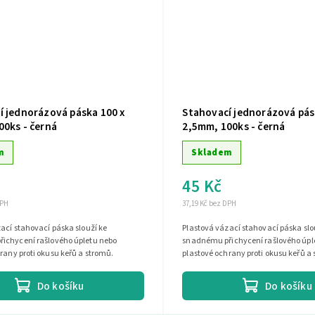
í jednorázová páska 100 x
Stahovací jednorázová pás
00ks - černá
2,5mm, 100ks - černá
m
Skladem
45 Kč
DPH
37,19 Kč bez DPH
ací stahovací páska slouží ke
Plastová vázací stahovací páska slo
ichycení rašlového úpletu nebo
snadnému přichycení rašlového úpl
rany proti okusu keřů a stromů.
plastové ochrany proti okusu keřů a
Do košíku
Do košíku