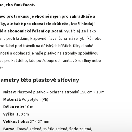
 na jeho funkčnost.
ivo proti okusu je vhodné nejen pro zahrádkáře a
íky, ale také pro chovatele drůbeže, kteří hledají
lé a ekonomické řešení oplocení.
Využít jej lze i jako
anu proti krtkům, k zpevnění svahů, na hráze rybníků nebo
 podklad pod trávník na dětských hřištích. Díky dlouhé
tnosti a odolnosti je naše pletivo na stromky spolehlivou
ou pro každého, kdo potřebuje ochránit své rostliny nebo
ta.
ametry této plastové síťoviny
Název:
Plastové pletivo – ochrana stromků 150 cm × 10 m
Materiál:
Polyetylen (PE)
Délka role:
10 m
Výška:
150 cm
Velikost oka:
27 × 27 mm
Barva:
Tmavě zelená, světle zelená, šedo zelená,