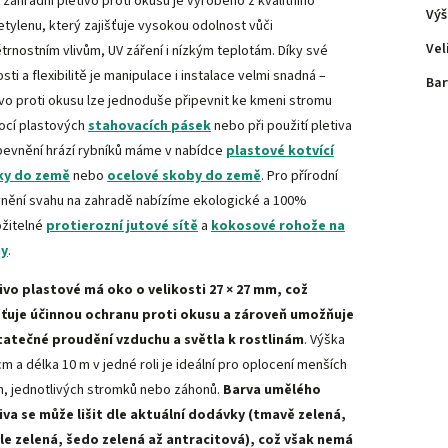
 zahradní pletivo proti okusu je vyrobeno z kvalitního
Výš
etylenu, který zajišťuje vysokou odolnost vůči
Vel
trnostním vlivům, UV záření i nízkým teplotám. Díky své
sti a flexibilitě je manipulace i instalace velmi snadná –
Bar
ivo proti okusu lze jednoduše připevnit ke kmeni stromu
cí plastových
stahovacích pásek
nebo při použití pletiva
pevnění hrází rybníků máme v nabídce
plastové kotvící
ky do země
nebo
ocelové
skoby do země
. Pro přírodní
nění svahu na zahradě nabízíme ekologické a 100%
ožitelné
protierozní jutové sítě
a
kokosové rohože na
hy
.
ivo plastové má oko o velikosti 27 × 27 mm, což
šťuje účinnou ochranu proti okusu a zároveň umožňuje
atečné proudění vzduchu a světla k rostlinám
. Výška
cm a délka 10 m v jedné roli je ideální pro oplocení menších
h, jednotlivých stromků nebo záhonů.
Barva umělého
iva se může lišit dle aktuální dodávky (tmavě zelená,
le zelená, šedo zelená až antracitová), což však nemá