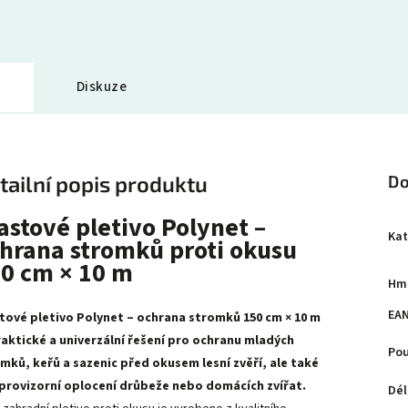
Diskuze
tailní popis produktu
Do
astové pletivo Polynet –
Kat
hrana stromků proti okusu
0 cm × 10 m
Hm
EA
tové pletivo Polynet – ochrana stromků 150 cm × 10 m
raktické a univerzální řešení pro ochranu mladých
Pou
mků, keřů a sazenic před okusem lesní zvěří, ale také
provizorní oplocení drůbeže nebo domácích zvířat.
Dél