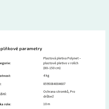
plňkové parametry
Plastová pletiva Polynet –
egorie
:
plastové pletivo v rolích
(80–150 cm)
4 kg
otnost
:
8595084004607
N
:
Ochrana stromků
,
Pro
žití
:
drůbež
10 m
ka role
: