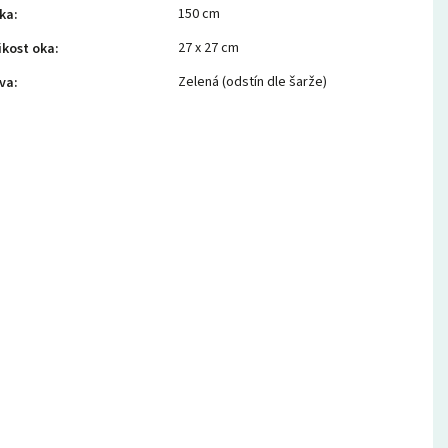
150 cm
ka
:
27 x 27 cm
ikost oka
:
Zelená (odstín dle šarže)
va
: