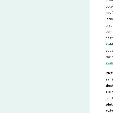
Toto
poly
pově
lehko
plet
pomo
na z
kolí
zpev
rozl
sva
Plet
zaji
dost
150 
ploc
plet
svět