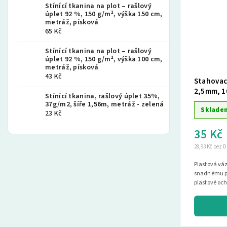
Stínící tkanina na plot – rašlový
úplet 92 %, 150 g/m², výška 150 cm,
metráž, písková
65 Kč
Stínící tkanina na plot – rašlový
úplet 92 %, 150 g/m², výška 100 cm,
metráž, písková
43 Kč
Stahovac
2,5mm, 1
Stínící tkanina, rašlový úplet 35%,
37g/m2, šíře 1,56m, metráž - zelená
Sklade
23 Kč
35 Kč
28,93 Kč bez 
Plastová váz
snadnému př
plastové och