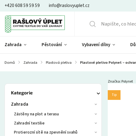
+420 608 59 59 59
info@raslovyuplet.cz
Zahrada
Pěstování
Vybavení dílny
Dů
Domů
/
Zahrada
/
Plastová pletiva
/
Plastové pletivo Polynet – ochr
Značka:
Polynet
Kategorie
Tip
Zahrada
Zástěny na plot a terasu
Zahradní textilie
Protierozní sítě na zpevnění svahů