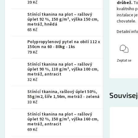
39 Kč
drůbež.
To
kvalitního 
Stínící tkanina na plot – rašlový
instalace j
úplet 92 %, 150 g/m², výška 150 cm,
chovatele.
metráž, hnědá
65 Kč
Detailní in
Polypropylenový pytel na obilí 112 x
150cm na 60 - 80kg - 1ks
79 Kč
Zeptat se
Stínící tkanina na plot – rašlový
úplet 90 %, 110 g/m², výška 100 cm,
metráž, antracit
32 Kč
Stínící tkanina, rašlový úplet 50%,
Souvisej
55g/m2, šíře 1,56m, metráž - zelená
33 Kč
Stínící tkanina na plot – rašlový
úplet 92 %, 150 g/m², výška 160 cm,
metráž, antracit
69 Kč