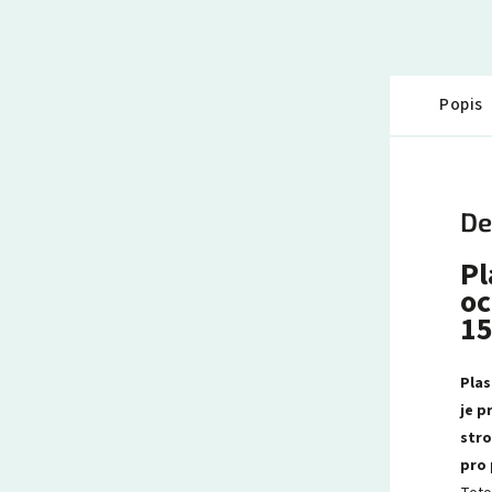
Popis
De
Pl
oc
15
Plas
je p
stro
pro 