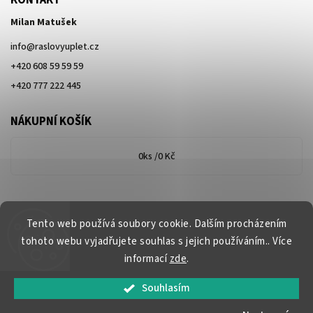
KONTAKT
Milan Matušek
info
@
raslovyuplet.cz
+420 608 59 59 59
+420 777 222 445
NÁKUPNÍ KOŠÍK
0
ks /
0 Kč
Tento web používá soubory cookie. Dalším procházením
tohoto webu vyjadřujete souhlas s jejich používáním.. Více
informací
zde
.
Souhlasím
Copyright 2026
www.raslovyuplet.cz
. Všechna práva vyhrazena.