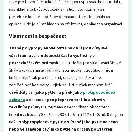
také pro bezpečné uchování a transport spojovacího materiálu,
například šroubků, podložek a matic. Tyto rozměry se
perfektně hodí pro potřeby domácností i profesionálních
aplikací, kde je důraz kladen na efektivitu, odolnost a organizaci.
Vlastnosti a bezpečnost
Tkané polypropylenové pytle na obilí jsou díky své
všestrannosti a odolnosti často využívány v
potravinářském průmyslu
. Jsou ideální pro skladování široké
škály sypkých materiálů, jako jsou mouka, cukr, slad, mák a
kmín, stejně tak pro obilí, zrní, osiva, granuláty a jiné
zemědělské komodity. Jejich použití je však mnohem širší -
osvědčily se i jako pytle na
písek jako
protipovodňová
ochrana
a dokonce i
pro přepravu textilu a obuvi v
textilním průmyslu
, zejména v secondhand obchodech
(ideální velikosti 70 x 120cm, 90 x 150cm a 112 x 150cm). Dále jsou
naše
polypropylenové pytle oblíbené jako pytle na seno
nebo ve stavebnictví jako pytle na drcený polystyren