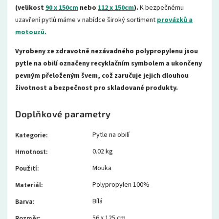
(velikost
90 x 150cm
nebo
112
x 150cm
).
K bezpečnému
uzavření pytlů máme v nabídce široký sortiment
provázků a
motouzů.
Vyrobeny ze zdravotně nezávadného polypropylenu jsou
pytle na obilí označeny recyklačním symbolem a ukončeny
pevným přeloženým švem, což zaručuje jejich dlouhou
životnost a bezpečnost pro skladované produkty.
Doplňkové parametry
Pytle na obilí
Kategorie
:
0.02 kg
Hmotnost
:
Mouka
Použití
:
Polypropylen 100%
Materiál
:
Bílá
Barva
:
56 x 125 cm
Rozměr
: