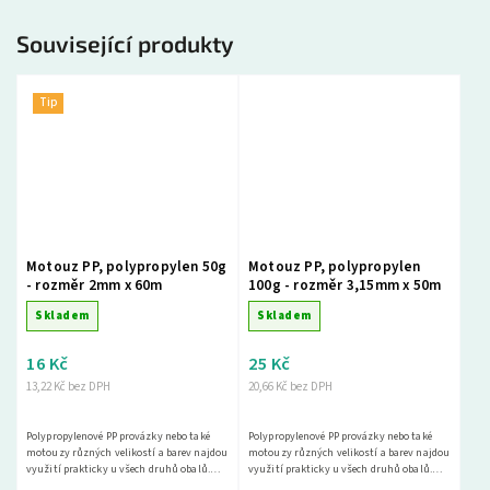
Související produkty
Tip
Motouz PP, polypropylen 50g
Motouz PP, polypropylen
- rozměr 2mm x 60m
100g - rozměr 3,15mm x 50m
Skladem
Skladem
16 Kč
25 Kč
13,22 Kč bez DPH
20,66 Kč bez DPH
Polypropylenové PP provázky nebo také
Polypropylenové PP provázky nebo také
motouzy různých velikostí a barev najdou
motouzy různých velikostí a barev najdou
využití prakticky u všech druhů obalů.
využití prakticky u všech druhů obalů.
Jejich výhodou je velmi nízká cena,
Jejich výhodou je velmi nízká cena,