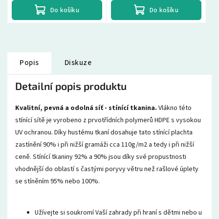
Do košíku
Do košíku
Popis
Diskuze
Detailní popis produktu
Kvalitní, pevná a odolná síť - stínící tkanina.
Vlákno této
stínící sítě je vyrobeno z prvotřídních polymerů HDPE s vysokou
UV ochranou. Díky hustému tkaní dosahuje tato stínící plachta
zastínění 90% i při nižší gramáži cca 110g/m2 a tedy i při nižší
ceně. Stínící tkaniny 92% a 90% jsou díky své propustnosti
vhodnější do oblastí s častými poryvy větru než rašlové úplety
se stíněním 95% nebo 100%.
Užívejte si soukromí Vaší zahrady při hraní s dětmi nebo u