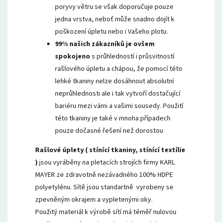
poryvy větru se však doporučuje pouze
jedna vrstva, neboť může snadno dojít k
poškození úpletu nebo i Vašeho plotu.
99% našich zákazníků je ovšem
spokojeno
s průhledností i průsvitností
rašlového úpletu a chápou, že pomocí této
lehké tkaniny nelze dosáhnout absolutní
neprůhlednosti ale i tak vytvoří dostačující
bariéru mezi vámi a vašimi sousedy. Použití
této tkaniny je také v mnoha případech
pouze dočasné řešení než dorostou
Rašlové úplety ( stínící tkaniny, stínící textílie
)
jsou vyráběny na pletacích strojích firmy KARL
MAYER ze zdravotně nezávadného 100% HDPE
polyetylénu. Sítě jsou standartně vyrobeny se
zpevněným okrajem a vypletenými oky.
Použitý materiál k výrobě sítí má téměř nulovou