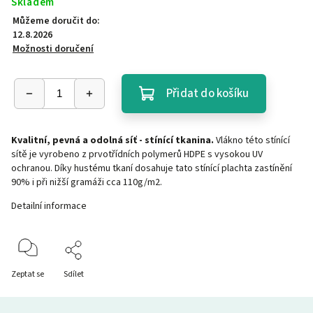
Skladem
Můžeme doručit do:
12.8.2026
Možnosti doručení
Přidat do košíku
Kvalitní, pevná a odolná síť - stínící tkanina.
Vlákno této stínící
sítě je vyrobeno z prvotřídních polymerů HDPE s vysokou UV
ochranou. Díky hustému tkaní dosahuje tato stínící plachta zastínění
90% i při nižší gramáži cca 110g/m2.
Detailní informace
Zeptat se
Sdílet