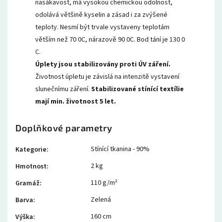
nasákavost, má vysokou chemickou odolnost,
odolává většině kyselin a zásad i za zvýšené
teploty. Nesmí být trvale vystaveny teplotám
větším než 70 0C, nárazově 90 0C. Bod tání je 130 0
C.
Úplety jsou stabilizovány proti ÚV záření.
Životnost úpletu je závislá na intenzitě vystavení
slunečnímu záření.
Stabilizované stínící textílie
mají min. životnost 5 let.
Doplňkové parametry
Stínící tkanina - 90%
Kategorie
:
2 kg
Hmotnost
:
110 g/m²
Gramáž
:
Zelená
Barva
:
160 cm
Výška
: