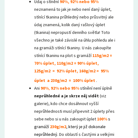
Údaj o stínění
90%,
92% nebo 95%
neznamená to jak je nebo není daný úplet,
stínící tkanina průhledný nebo průsvitný ale
údaj znamená, kolik daný rašlový úplet
(tkanina) nepropustí denního světla! Toto
všechno je také závislé na úhlu pohledu ale i
na gramáži stínící tkaniny. U nás zakoupíte
stínící tkaninu na plot s gramáží
115g/m2 =
70% úplet,
110g/m2 = 90% úplet,
125g/m2 = 92% úplet, 160g/m2 = 95%
úplet
a 230g/m2 = 100% úplet
.
Ani
90%
,
92% nebo 95%
stínění není úplně
neprůhledné a je skrze něj vidět
(viz
galerie), kdo chce dosáhnout vyšší
neprůhlednosti musí připevnit 2 úplety přes
sebe nebo si u nás zakoupit úplet
100%
s
gramáží
230g/m2
, který je již dokonale
neprůhledný.
Do oblastí s častými a velkými