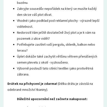
bazénu.
Zakryjte sousedův nepořádek na který se musíte každý
den skrze váš plot dívat.
Vhodné i jako podklad pod reklamní plochy - výrazně lepší
viditelnost.
Nedorostl Vám ještě dostatečně živý plot a je k vám na
pozemek z ulice vidět?
Potřebujete zastínit vaší pergolu, skleník, balkon nebo
terasu?
Úplet dokáže také zachytit většinu větrem přenášených
semen plevelu z okolí - vyzkoušeno.
Výborně poslouží tato stínící textílie i jako protivětrná
zábrana.
Drátek na přichycení je zdarma!
(Délka drátu je závislá na
odebrané množství tkaniny).
Důležité upozornění než začnete nakupovat: