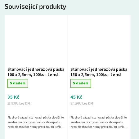
Související produkty
Stahovací jednorázová páska
Stahovací jednorázová páska
100 x 2,5mm, 100ks - černá
150 x 2,5mm, 100ks - černá
Skladem
Skladem
35 Kč
45 Kč
28,93 Kč bez DPH
37,19 Kč bez DPH
Plastová vázací stahovací páska slouží ke
Plastová vázací stahovací páska slouží ke
snadnému přichycení rašlového úpletu
snadnému přichycení rašlového úpletu
nebo plastové ochrany proti okusu keřů a
nebo plastové ochrany proti okusu keřů a
stromů.
stromů.