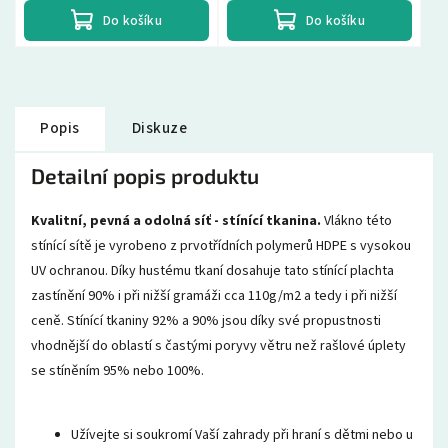
Do košíku
Do košíku
Popis
Diskuze
Detailní popis produktu
Kvalitní, pevná a odolná síť - stínící tkanina.
Vlákno této
stínící sítě je vyrobeno z prvotřídních polymerů HDPE s vysokou
UV ochranou. Díky hustému tkaní dosahuje tato stínící plachta
zastínění 90% i při nižší gramáži cca 110g/m2 a tedy i při nižší
ceně. Stínící tkaniny 92% a 90% jsou díky své propustnosti
vhodnější do oblastí s častými poryvy větru než rašlové úplety
se stíněním 95% nebo 100%.
Užívejte si soukromí Vaší zahrady při hraní s dětmi nebo u