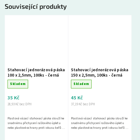
Související produkty
Stahovací jednorázová páska
Stahovací jednorázová páska
100 x 2,5mm, 100ks - černá
150 x 2,5mm, 100ks - černá
Skladem
Skladem
35 Kč
45 Kč
28,93 Kč bez DPH
37,19 Kč bez DPH
Plastová vázací stahovací páska slouží ke
Plastová vázací stahovací páska slouží ke
snadnému přichycení rašlového úpletu
snadnému přichycení rašlového úpletu
nebo plastové ochrany proti okusu keřů a
nebo plastové ochrany proti okusu keřů a
stromů.
stromů.