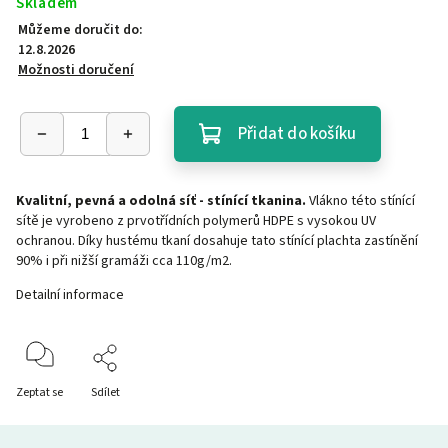
Skladem
Můžeme doručit do:
12.8.2026
Možnosti doručení
Přidat do košíku
Kvalitní, pevná a odolná síť - stínící tkanina.
Vlákno této stínící
sítě je vyrobeno z prvotřídních polymerů HDPE s vysokou UV
ochranou. Díky hustému tkaní dosahuje tato stínící plachta zastínění
90% i při nižší gramáži cca 110g/m2.
Detailní informace
Zeptat se
Sdílet