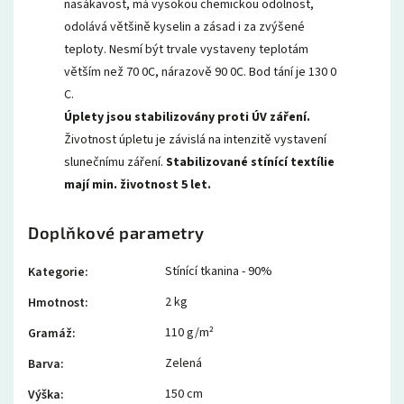
nasákavost, má vysokou chemickou odolnost,
odolává většině kyselin a zásad i za zvýšené
teploty. Nesmí být trvale vystaveny teplotám
větším než 70 0C, nárazově 90 0C. Bod tání je 130 0
C.
Úplety jsou stabilizovány proti ÚV záření.
Životnost úpletu je závislá na intenzitě vystavení
slunečnímu záření.
Stabilizované stínící textílie
mají min. životnost 5 let.
Doplňkové parametry
Stínící tkanina - 90%
Kategorie
:
2 kg
Hmotnost
:
110 g/m²
Gramáž
:
Zelená
Barva
:
150 cm
Výška
: