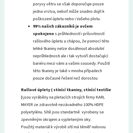
poryvy větru se však doporučuje pouze
jedna vrstva, neboť může snadno dojít k
poškození úpletu nebo i Vašeho plotu.
99% našich zákazníků je ovšem
spokojeno
s průhledností i průsvitností
rašlového úpletu a chápou, že pomocí této
lehké tkaniny nelze dosáhnout absolutní
neprůhlednosti ale i tak vytvoří dostačující
bariéru mezi vámi a vašimi sousedy. Použití
této tkaniny je také v mnoha případech
pouze dočasné řešení než dorostou
Rašlové úplety ( stínící tkaniny, stínící textílie
)
jsou vyráběny na pletacích strojích firmy KARL
MAYER ze zdravotně nezávadného 100% HDPE
polyetylénu. Sítě jsou standartně vyrobeny se
zpevněným okrajem a vypletenými oky.
Použitý materiál k výrobě sítí má téměř nulovou