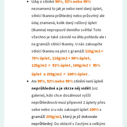
Údaj o stínění
90%,
92% nebo 95%
neznamená to jak je nebo není daný úplet,
stínící tkanina průhledný nebo průsvitný ale
údaj znamená, kolik daný rašlový úplet
(tkanina) nepropustí denního světla! Toto
všechno je také závislé na úhlu pohledu ale i
na gramáži stínící tkaniny. U nás zakoupíte
stínící tkaninu na plot s gramáží
115g/m2 =
70% úplet,
110g/m2 = 90% úplet,
125g/m2 = 92% úplet, 160g/m2 = 95%
úplet
a 230g/m2 = 100% úplet
.
Ani
90%
,
92% nebo 95%
stínění není úplně
neprůhledné a je skrze něj vidět
(viz
galerie), kdo chce dosáhnout vyšší
neprůhlednosti musí připevnit 2 úplety přes
sebe nebo si u nás zakoupit úplet
100%
s
gramáží
230g/m2
, který je již dokonale
neprůhledný.
Do oblastí s častými a velkými