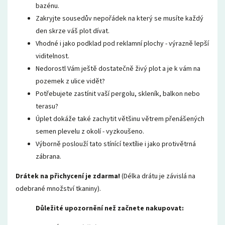
bazénu.
Zakryjte sousedův nepořádek na který se musíte každý
den skrze váš plot dívat.
Vhodné i jako podklad pod reklamní plochy - výrazně lepší
viditelnost.
Nedorostl Vám ještě dostatečně živý plot a je k vám na
pozemek z ulice vidět?
Potřebujete zastínit vaší pergolu, skleník, balkon nebo
terasu?
Úplet dokáže také zachytit většinu větrem přenášených
semen plevelu z okolí - vyzkoušeno.
Výborně poslouží tato stínící textílie i jako protivětrná
zábrana.
Drátek na přichycení je zdarma!
(Délka drátu je závislá na
odebrané množství tkaniny).
Důležité upozornění než začnete nakupovat: