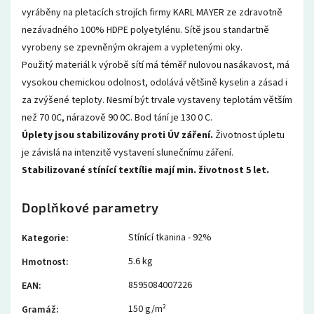
vyráběny na pletacích strojích firmy KARL MAYER ze zdravotně
nezávadného 100% HDPE polyetylénu. Sítě jsou standartně
vyrobeny se zpevněným okrajem a vypletenými oky.
Použitý materiál k výrobě sítí má téměř nulovou nasákavost, má
vysokou chemickou odolnost, odolává většině kyselin a zásad i
za zvýšené teploty. Nesmí být trvale vystaveny teplotám větším
než 70 0C, nárazově 90 0C. Bod tání je 130 0 C.
Úplety jsou stabilizovány proti ÚV záření.
Životnost úpletu
je závislá na intenzitě vystavení slunečnímu záření.
Stabilizované stínící textílie mají min. životnost 5 let.
Doplňkové parametry
Stínící tkanina - 92%
Kategorie
:
5.6 kg
Hmotnost
:
8595084007226
EAN
:
150 g/m²
Gramáž
: