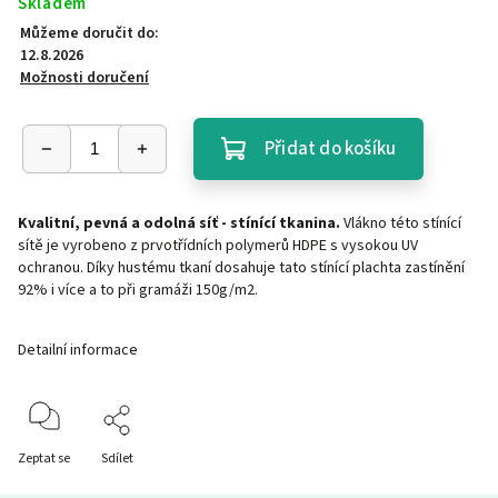
Skladem
Můžeme doručit do:
12.8.2026
Možnosti doručení
Přidat do košíku
Kvalitní, pevná a odolná síť - stínící tkanina.
Vlákno této stínící
sítě je vyrobeno z prvotřídních polymerů HDPE s vysokou UV
ochranou. Díky hustému tkaní dosahuje tato stínící plachta zastínění
92% i více a to při gramáži 150g/m2.
Detailní informace
Zeptat se
Sdílet