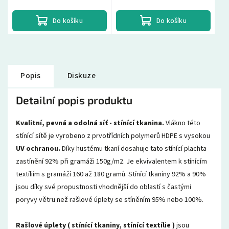
Do košíku
Do košíku
Popis
Diskuze
Detailní popis produktu
Kvalitní, pevná a odolná síť - stínící tkanina.
Vlákno této
stínící sítě je vyrobeno z prvotřídních polymerů HDPE s vysokou
UV ochranou.
Díky hustému tkaní dosahuje tato stínící plachta
zastínění 92% při gramáži 150g/m2. Je ekvivalentem k stínícím
textíliím s gramáží 160 až 180 gramů. Stínící tkaniny 92% a 90%
jsou díky své propustnosti vhodnější do oblastí s častými
poryvy větru než rašlové úplety se stíněním 95% nebo 100%.
Rašlové úplety ( stínící tkaniny, stínící textílie )
jsou