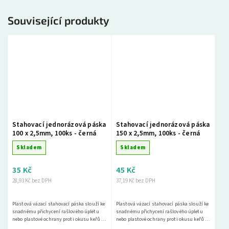
Související produkty
Stahovací jednorázová páska
Stahovací jednorázová páska
100 x 2,5mm, 100ks - černá
150 x 2,5mm, 100ks - černá
Skladem
Skladem
35 Kč
45 Kč
28,93 Kč bez DPH
37,19 Kč bez DPH
Plastová vázací stahovací páska slouží ke
Plastová vázací stahovací páska slouží ke
snadnému přichycení rašlového úpletu
snadnému přichycení rašlového úpletu
nebo plastové ochrany proti okusu keřů a
nebo plastové ochrany proti okusu keřů a
stromů.
stromů.