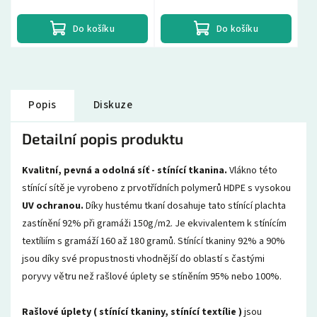
Do košíku
Do košíku
Popis
Diskuze
Detailní popis produktu
Kvalitní, pevná a odolná síť - stínící tkanina.
Vlákno této
stínící sítě je vyrobeno z prvotřídních polymerů HDPE s vysokou
UV ochranou.
Díky hustému tkaní dosahuje tato stínící plachta
zastínění 92% při gramáži 150g/m2. Je ekvivalentem k stínícím
textíliím s gramáží 160 až 180 gramů. Stínící tkaniny 92% a 90%
jsou díky své propustnosti vhodnější do oblastí s častými
poryvy větru než rašlové úplety se stíněním 95% nebo 100%.
Rašlové úplety ( stínící tkaniny, stínící textílie )
jsou