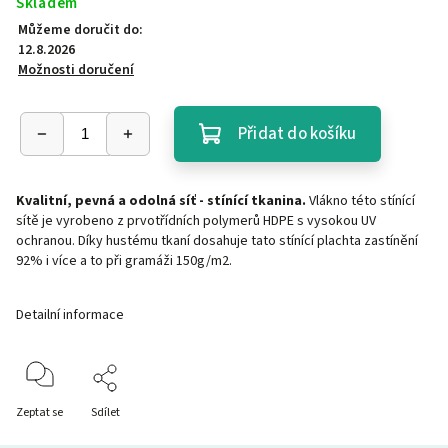
Skladem
Můžeme doručit do:
12.8.2026
Možnosti doručení
Přidat do košíku
Kvalitní, pevná a odolná síť - stínící tkanina.
Vlákno této stínící
sítě je vyrobeno z prvotřídních polymerů HDPE s vysokou UV
ochranou. Díky hustému tkaní dosahuje tato stínící plachta zastínění
92% i více a to při gramáži 150g/m2.
Detailní informace
Zeptat se
Sdílet