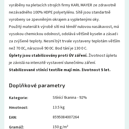
vyráběny na pletacích strojích firmy KARL MAYER ze zdravotně
nezávadného 100% HDPE polyetylénu. Sítě jsou standartně
vyrobeny se zpevněným okrajem a vypletenými oky.
Použitý materiál k výrobě sítí má téměř nulovou nasákavost, má
vysokou chemickou odolnost, odolává většině kyselin a zásad i
za zvýšené teploty. Nesmí být trvale vystaveny teplotám větším
než 70 0C, nárazově 90 0C. Bod tání je 130 0 C.
Úplety jsou stabilizovány proti ÚV záření.
Životnost úpletu
je závislá na intenzitě vystavení slunečnímu záření.
Stabilizované stínící textílie mají min. životnost 5 let.
Doplňkové parametry
Stínící tkanina - 92%
Kategorie
:
13.5 kg
Hmotnost
:
8595084007264
EAN
:
150 g/m²
Gramáž
: