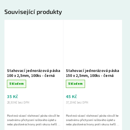
Související produkty
Stahovací jednorázová páska
Stahovací jednorázová páska
100 x 2,5mm, 100ks - černá
150 x 2,5mm, 100ks - černá
Skladem
Skladem
35 Kč
45 Kč
28,93 Kč bez DPH
37,19 Kč bez DPH
Plastová vázací stahovací páska slouží ke
Plastová vázací stahovací páska slouží ke
snadnému přichycení rašlového úpletu
snadnému přichycení rašlového úpletu
nebo plastové ochrany proti okusu keřů a
nebo plastové ochrany proti okusu keřů a
stromů.
stromů.