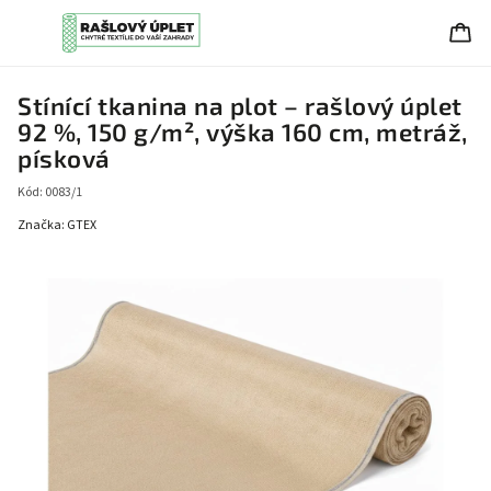
Stínící tkanina na plot – rašlový úplet
92 %, 150 g/m², výška 160 cm, metráž,
písková
Kód:
0083/1
Značka:
GTEX