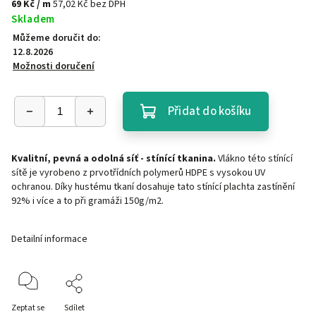
69 Kč
/ m
57,02 Kč bez DPH
Skladem
Můžeme doručit do:
12.8.2026
Možnosti doručení
Přidat do košíku
Kvalitní, pevná a odolná síť - stínící tkanina.
Vlákno této stínící
sítě je vyrobeno z prvotřídních polymerů HDPE s vysokou UV
ochranou. Díky hustému tkaní dosahuje tato stínící plachta zastínění
92% i více a to při gramáži 150g/m2.
Detailní informace
Zeptat se
Sdílet