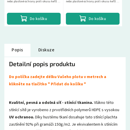
nebo plastové ochrany proti okusu keřů a
nebo plastové ochrany proti okusu keřů a
stromů.
stromů.
Do košíku
Do košíku
Popis
Diskuze
Detailní popis produktu
Do políčka zadejte délku Vašeho plotu v metrech a
klikněte na tlačítko " Přidat do košíku "
Kvalitní, pevná a odolná síť - stínící tkanina.
Vlákno této
stínící sítě je vyrobeno z prvotřídních polymerů HDPE s vysokou
UV ochranou.
Díky hustému tkaní dosahuje tato stínící plachta
zastínění 92% při gramáži 150g/m2. Je ekvivalentem k stínícím