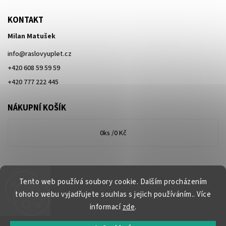
KONTAKT
Milan Matušek
info
@
raslovyuplet.cz
+420 608 59 59 59
+420 777 222 445
NÁKUPNÍ KOŠÍK
0
ks /
0 Kč
Tento web používá soubory cookie. Dalším procházením
tohoto webu vyjadřujete souhlas s jejich používáním.. Více
informací
zde
.