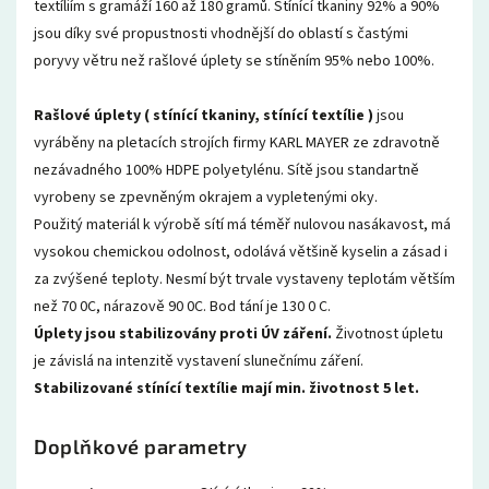
textíliím s gramáží 160 až 180 gramů. Stínící tkaniny 92% a 90%
jsou díky své propustnosti vhodnější do oblastí s častými
poryvy větru než rašlové úplety se stíněním 95% nebo 100%.
Rašlové úplety ( stínící tkaniny, stínící textílie )
jsou
vyráběny na pletacích strojích firmy KARL MAYER ze zdravotně
nezávadného 100% HDPE polyetylénu. Sítě jsou standartně
vyrobeny se zpevněným okrajem a vypletenými oky.
Použitý materiál k výrobě sítí má téměř nulovou nasákavost, má
vysokou chemickou odolnost, odolává většině kyselin a zásad i
za zvýšené teploty. Nesmí být trvale vystaveny teplotám větším
než 70 0C, nárazově 90 0C. Bod tání je 130 0 C.
Úplety jsou stabilizovány proti ÚV záření.
Životnost úpletu
je závislá na intenzitě vystavení slunečnímu záření.
Stabilizované stínící textílie mají min. životnost 5 let.
Doplňkové parametry