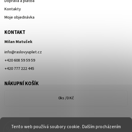
Doprava a platba
Kontakty
Moje objednávka
KONTAKT
Milan Matušek
info
@
raslovyuplet.cz
+420 608 59 59 59
+420 777 222 445
NÁKUPNÍ KOŠÍK
0
ks /
0 Kč
Tento web používá soubory cookie. Dalším procházením