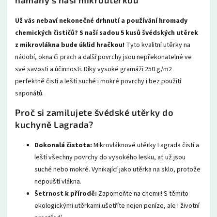
Už vás nebaví nekonečné drhnutí a používání hromady
chemických čističů? S naší sadou 5 kusů švédských utěrek
z mikrovlákna bude úklid hračkou!
Tyto kvalitní utěrky na
nádobí, okna či prach a další povrchy jsou nepřekonatelné ve
své savosti a účinnosti. Díky vysoké gramáži 250 g/m2
perfektně čistí a leští suché i mokré povrchy i bez použití
saponátů.
Proč si zamilujete švédské utěrky do
kuchyně Lagrada?
Dokonalá čistota:
Mikrovláknové utěrky
Lagrada čistí a
leští všechny povrchy do vysokého lesku,
ať už jsou
suché nebo mokré. Vynikající jako utěrka na sklo, protože
nepouští vlákna.
Šetrnost k přírodě:
Zapomeňte na chemii!
S těmito
ekologickými utěrkami
ušetříte nejen peníze,
ale i životní