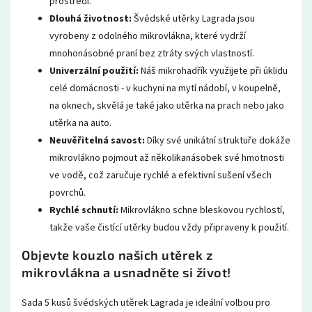
prostředí.
Dlouhá životnost:
Švédské utěrky
Lagrada jsou
vyrobeny z odolného mikrovlákna,
které vydrží
mnohonásobné praní bez ztráty svých vlastností.
Univerzální použití:
Náš mikrohadřík využijete při úklidu
celé domácnosti - v
kuchyni na mytí nádobí, v koupelně,
na oknech, skvělá je také jako utěrka na prach nebo jako
utěrka na auto.
Neuvěřitelná savost:
Díky své unikátní struktuře dokáže
mikrovlákno pojmout až několikanásobek své hmotnosti
ve vodě,
což zaručuje rychlé a efektivní sušení všech
povrchů.
Rychlé schnutí:
Mikrovlákno schne bleskovou rychlostí,
takže vaše čistící utěrky
budou vždy připraveny k použití.
Objevte kouzlo našich utěrek z
mikrovlákna a usnadněte si život!
Sada 5 kusů
švédských utěrek
Lagrada je ideální volbou pro