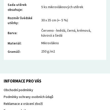
Sada utěrek
5 ks mikrovláknových utěrek
obsahuje
:
Rozměr švédské
30 x 35 cm (+- 5 %)
utěrky
:
Červeno - hnědá, černá, krémová,
Barva
:
kávová a šedá
Mikrovlákno
Materiál
:
250 g/m2
Gramáž
:
INFORMACE PRO VÁS
Obchodní podmínky
Podmínky ochrany osobních údajů
Reklamace a vrácení zboží