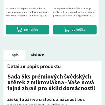
Po letech hledání jsme pro vás našli tu
Tento profesionální ručník na auto je
pravou úklidovou utěrku! Představujeme
ideální volbou pro všechny, kteří vyžadují
vám novou rychloutěrku utěrku Lagrada
precizní péči o svůj vůz. S gramáží 1200
na roli, která je mnohonásobně
g/m2 a oboustranným designem
použitelná, skvěle...
poskytuje nejen...
Do košíku
Do košíku
Popis
Diskuze
Detailní popis produktu
Sada 5ks prémiových švédských
utěrek z mikrovlákna - Vaše nová
tajná zbraň pro úklid domácnosti!
Získejte zářivě čistou domácnost bez
námahy s naší mikroutěrkou