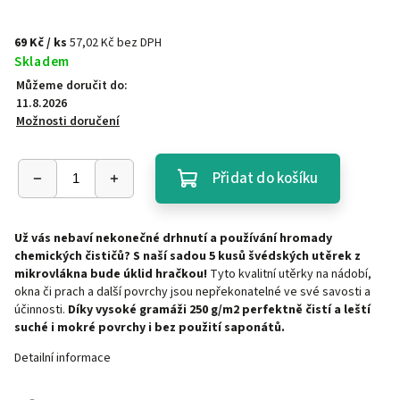
69 Kč
/ ks
57,02 Kč bez DPH
Skladem
Můžeme doručit do:
11.8.2026
Možnosti doručení
Přidat do košíku
Už vás nebaví nekonečné drhnutí a používání hromady
chemických čističů? S naší sadou 5 kusů švédských utěrek z
mikrovlákna bude úklid hračkou!
Tyto kvalitní utěrky na nádobí,
okna či prach a další povrchy jsou nepřekonatelné ve své savosti a
účinnosti.
Díky vysoké gramáži 250 g/m2 perfektně čistí a leští
suché i mokré povrchy i bez použití saponátů.
Detailní informace