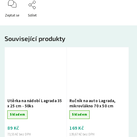
Zeptat se
Sdílet
Související produkty
Utěrka na nádobí Lagrada 35
Ručník na auto Lagrada,
x 25 cm - 50ks
mikrovlákno 70 x 50 cm
Skladem
Skladem
89 Kč
169 Kč
73,55 Kč bez DPH
139,67 Kč bez DPH