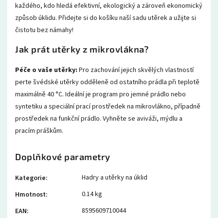
každého,
kdo hledá efektivní,
ekologický a zároveň ekonomický
způsob úklidu.
Přidejte si do košíku naší sadu utěrek a užijte si
čistotu bez námahy!
Jak prát utěrky z mikrovlákna?
Péče o vaše utěrky:
Pro zachování jejich skvělých vlastností
perte švédské utěrky odděleně od ostatního prádla při teplotě
maximálně 40 °C. Ideální je program pro jemné prádlo nebo
syntetiku a speciální prací prostředek na mikrovlákno, případně
prostředek na funkční prádlo. Vyhněte se aviváži, mýdlu a
pracím práškům.
Doplňkové parametry
Hadry a utěrky na úklid
Kategorie
:
0.14 kg
Hmotnost
:
8595609710044
EAN
: