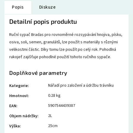
Popis
Diskuze
Detailní popis produktu
Ruční sypač Bradas pro rovnoměrné rozsypávání hnojiva, písku,
osiva, soli, semen, granulátů, lze použít s materiály s různými
velikostmi částic. Díky tomu lze použít po celý rok. Pohodlná
rukojeť zajišťuje pohodlné použití tohoto ručního sypače.
Doplňkové parametry
Nářadí pro založení a údržbu trávníku
Kategorie
:
0.28 kg
Hmotnost
:
5907544439387
EAN
:
2L
Objem nádržky
:
25cm
Výška
: