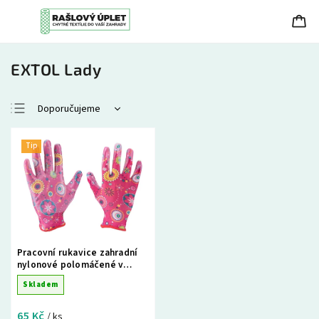
EXTOL Lady
Doporučujeme
Nejlevnější
Tip
Nejdražší
Nejprodávanější
Abecedně
Pracovní rukavice zahradní
nylonové polomáčené v
nitrilu, velikost 7 - růžové
Skladem
65 Kč
/ ks