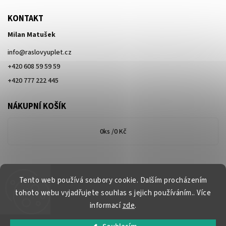
KONTAKT
Milan Matušek
info
@
raslovyuplet.cz
+420 608 59 59 59
+420 777 222 445
NÁKUPNÍ KOŠÍK
0
ks /
0 Kč
Tento web používá soubory cookie. Dalším procházením
tohoto webu vyjadřujete souhlas s jejich používáním.. Více
informací
zde
.