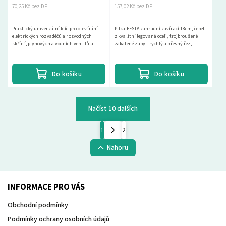
70,25 Kč bez DPH
157,02 Kč bez DPH
Praktický univerzální klíč pro otevírání
Pilka FESTA zahradní zavírací 18cm, čepel
elektrických rozvaděčů a rozvodných
z kvalitní legovaná oceli, trojbroušené
skříní, plynových a vodních ventilů a
zakalené zuby - rychlý a přesný řez,
kohoutů, pro klimatizaci, ventilaci a
vhodné pro mokré i suché dřevo.
odvzdušňování...
Do košíku
Do košíku
Načíst 10 dalších
1
2
Nahoru
INFORMACE PRO VÁS
Obchodní podmínky
Podmínky ochrany osobních údajů