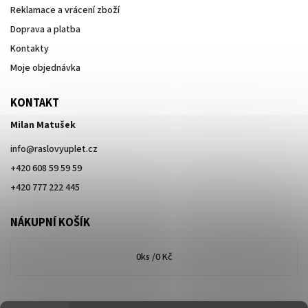
Reklamace a vrácení zboží
Doprava a platba
Kontakty
Moje objednávka
KONTAKT
Milan Matušek
info
@
raslovyuplet.cz
+420 608 59 59 59
+420 777 222 445
NÁKUPNÍ KOŠÍK
0
ks /
0 Kč