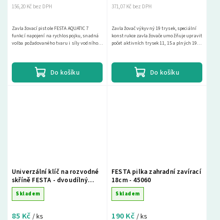
156,20 Kč bez DPH
371,07 Kč bez DPH
Zavlažovací pistole FESTA AQUATIC 7
Zavlažovač výkyvný 19 trysek, speciální
funkcí napojení na rychlospojku, snadná
konstrukce zavlažovače umožňuje upravit
volba požadovaného tvaru i síly vodního
počet aktivních trysek 11, 15 a plných 19,
proudu, přední spoušť s aretací pro
nastavitelný rozsah výkyvu zavlažování...
pohodlné...
Do košíku
Do košíku
Univerzální klíč na rozvodné
FESTA pilka zahradní zavírací
skříně FESTA - dvoudílný
18cm - 45060
17458
Skladem
Skladem
85 Kč
190 Kč
/ ks
/ ks