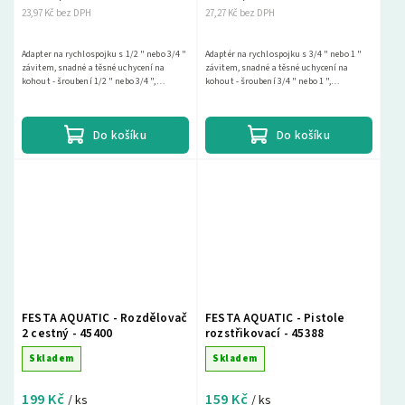
23,97 Kč bez DPH
27,27 Kč bez DPH
Adapter na rychlospojku s 1/2 " nebo 3/4 "
Adaptér na rychlospojku s 3/4 " nebo 1 "
závitem, snadné a těsné uchycení na
závitem, snadné a těsné uchycení na
kohout - šroubení 1/2 " nebo 3/4 ",
kohout - šroubení 3/4 " nebo 1 ",
kompatibilní s produkty ROSA
kompatibilní s produkty ROSA.
Do košíku
Do košíku
FESTA AQUATIC - Rozdělovač
FESTA AQUATIC - Pistole
2 cestný - 45400
rozstřikovací - 45388
Skladem
Skladem
199 Kč
159 Kč
/ ks
/ ks