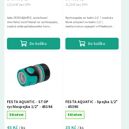
123,14 Kč bez DPH
32,23 Kč bez DPH
Sada FESTA AQUATIC, zavlažovací
Rychlospojka na hadici 1/2 ", snadné a
stavitelný rozstřikovač na rychlospojku,
těsné uchycení na hadici 1/2 ",
snadná volba požadovaného tvaru
mechanismus napojení s tříbodovým
vodního proudu, stop-rychlospojka a
uchycením na pistoli nebo adapter,
rychlospojka na hadici 1/2...
kompatibilní s produkty ROSA
Do košíku
Do košíku
FESTA AQUATIC - STOP
FESTA AQUATIC - Spojka 1/2"
rychlospojka 1/2" - 45394
- 45390
Skladem
Skladem
45 Kč
35 Kč
/ ks
/ ks