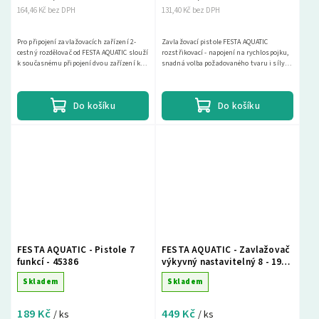
164,46 Kč bez DPH
131,40 Kč bez DPH
Pro připojení zavlažovacích zařízení 2-
Zavlažovací pistole FESTA AQUATIC
cestný rozdělovač od FESTA AQUATIC slouží
rozstřikovací - napojení na rychlospojku,
k současnému připojení dvou zařízení k
snadná volba požadovaného tvaru i síly
jednomu kohoutu a je regulovatelný. Pro...
vodního proudu, přední spoušť s aretací
pro pohodlné...
Do košíku
Do košíku
FESTA AQUATIC - Pistole 7
FESTA AQUATIC - Zavlažovač
funkcí - 45386
výkyvný nastavitelný 8 - 19
trysek - 45398
Skladem
Skladem
189 Kč
449 Kč
/ ks
/ ks