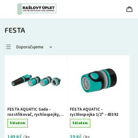
FESTA
Doporučujeme
Nejlevnější
Nejdražší
Nejprodávanější
Abecedně
FESTA AQUATIC Sada -
FESTA AQUATIC -
rozstřikovač, rychlospojky,
rychlospojka 1/2" - 45392
adaptér - 45385
Skladem
Skladem
149 Kč
39 Kč
/ ks
/ ks