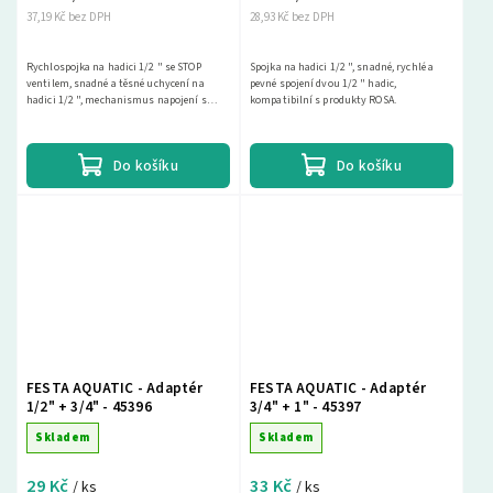
37,19 Kč bez DPH
28,93 Kč bez DPH
Rychlospojka na hadici 1/2 " se STOP
Spojka na hadici 1/2 ", snadné, rychlé a
ventilem, snadné a těsné uchycení na
pevné spojení dvou 1/2 " hadic,
hadici 1/2 ", mechanismus napojení s
kompatibilní s produkty ROSA.
tříbodovým uchycením na pistoli nebo
adapter, vnitřní...
Do košíku
Do košíku
FESTA AQUATIC - Adaptér
FESTA AQUATIC - Adaptér
1/2" + 3/4" - 45396
3/4" + 1" - 45397
Skladem
Skladem
29 Kč
33 Kč
/ ks
/ ks