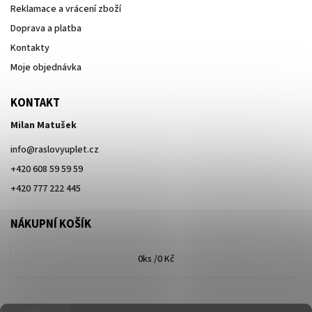
Reklamace a vrácení zboží
Doprava a platba
Kontakty
Moje objednávka
KONTAKT
Milan Matušek
info
@
raslovyuplet.cz
+420 608 59 59 59
+420 777 222 445
NÁKUPNÍ KOŠÍK
0
ks /
0 Kč