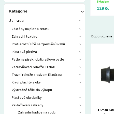
Skladem
129 Kč
Kategorie
Zahrada
Zástěny na plot a terasu
Doporučujeme
Zahradní textilie
Protierozní sítě na zpevnění svahů
Plastová pletiva
Pytle na písek, obilí, rašlové pytle
Zatravňovací rohože TENAX
Travní rohože s osivem EkoGrass
Krycí plachty s oky
Výstražné fólie do výkopu
Plastové obrubníky
Zavlažování zahrady
16mm Kone
Zahradní hadice na vodu