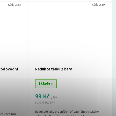
Kód:
0558
Kód:
0559
 vodovodní
Redukce tlaku 2 bary
Skladem
99 Kč
/ ks
81,82 Kč bez DPH
Redukce tlaku pro snížení případného vysokého
 k venkovnímu