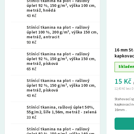
Stínící tkanina na plot – rašlový
úplet 92 %, 150 g/m², výška 100 cm,
metráž, hnědá
43 Kč
Stínící tkanina na plot – rašlový
úplet 100 %, 200 g/m², výška 150 cm,
metráž, antracit
93 Kč
16 mm St
Stínící tkanina na plot – rašlový
kapkovací
úplet 92 %, 150 g/m², výška 150 cm,
metráž, písková
Sklade
65 Kč
15 Kč
Stínící tkanina na plot – rašlový
úplet 92 %, 150 g/m², výška 100 cm,
12,40 Kč bez 
metráž, písková
43 Kč
Stahovací s
kapkovací n
Stínící tkanina, rašlový úplet 50%,
16mm .
55g/m2, šíře 1,56m, metráž - zelená
33 Kč
Stínící tkanina na plot – rašlový