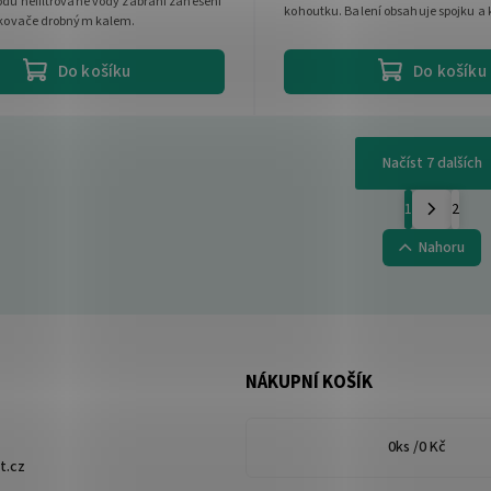
odu nefiltrované vody zabrání zanesení
kohoutku. Balení obsahuje spojku a 
řikovače drobným kalem.
Do košíku
Do košíku
Načíst 7 dalších
1
2
Nahoru
NÁKUPNÍ KOŠÍK
0
ks /
0 Kč
t.cz