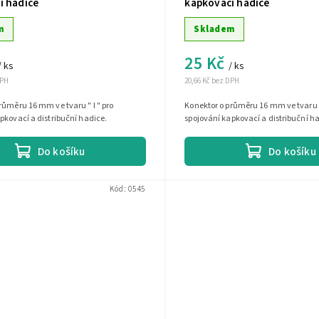
í hadice
kapkovací hadice
m
Skladem
25 Kč
/ ks
/ ks
DPH
20,66 Kč bez DPH
růměru 16 mm ve tvaru " I " pro
Konektor o průměru 16 mm ve tvaru "
pkovací a distribuční hadice.
spojování kapkovací a distribuční h
Do košíku
Do košíku
Kód:
0545