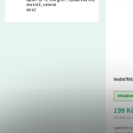
úplet 92 %, 150 g/m², výška 160 cm,
metráž, zelená
69 Kč
Vodní filt
Sklade
199 K
164,46 Kč bez
Vodní filtr s