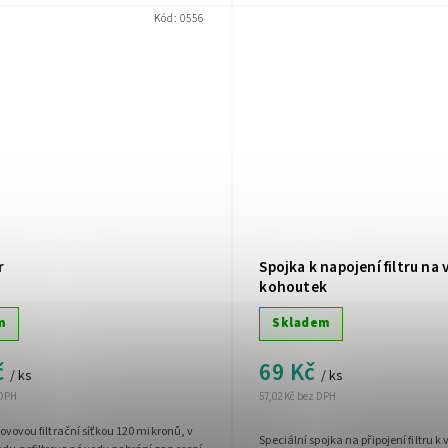
Kód:
0556
r
Spojka k napojení filtru na
kohoutek
m
Skladem
č
69 Kč
/ ks
/ ks
 DPH
57,02 Kč bez DPH
 kovovou filtrační síťkou 120 mikronů, v
Speciální spojka na připojení filtru