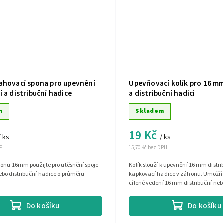
ahovací spona pro upevnění
Upevňovací kolík pro 16 m
 a distribuční hadice
a distribuční hadici
m
Skladem
19 Kč
/ ks
/ ks
DPH
15,70 Kč bez DPH
ponu 16mm použijte pro utěsnění spoje
Kolík slouží k upevnění 16 mm distr
ebo distribuční hadice o průměru
kapkovací hadice v záhonu. Umožňu
cílené vedení 16 mm distribuční ne
hadice k rostlinám.
Do košíku
Do košíku