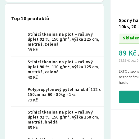
Top 10 produktů
Spony ha
10ks, 20
Stínící tkanina na plot – rašlový
Sklade
úplet 92 %, 150 g/m², výška 125 cm,
metráž, zelená
39 Kč
89 Kč
73,55 Kč bez 
Stínící tkanina na plot – rašlový
úplet 90 %, 110 g/m², výška 125 cm,
metráž, zelená
EXTOL spony 
40 Kč
bezpečnému
hadic.
Polypropylenový pytel na obilí 112 x
150cm na 60 - 80kg - 1ks
79 Kč
Stínící tkanina na plot – rašlový
úplet 92 %, 150 g/m², výška 150 cm,
metráž, hnědá
65 Kč