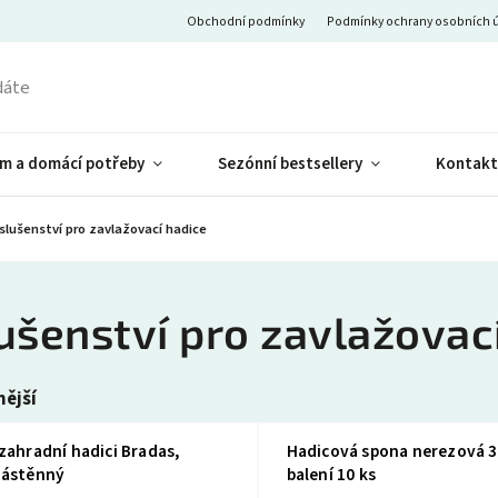
Obchodní podmínky
Podmínky ochrany osobních 
m a domácí potřeby
Sezónní bestsellery
Kontakt
íslušenství pro zavlažovací hadice
lušenství pro zavlažovac
ější
zahradní hadici Bradas,
Hadicová spona nerezová 
nástěnný
balení 10 ks