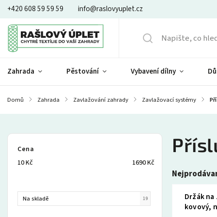
+420 608 59 59 59
info@raslovyuplet.cz
Zahrada
Pěstování
Vybavení dílny
Dů
Domů
/
Zahrada
/
Zavlažování zahrady
/
Zavlažovací systémy
/
Př
Přís
Cena
10
Kč
1690
Kč
Nejprodávan
Držák na 
Na skladě
19
kovový, 