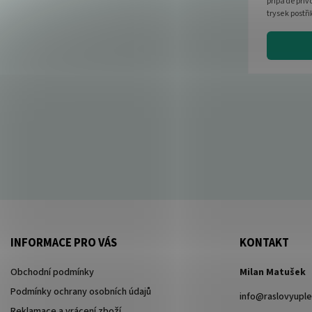
případě přív
trysek post
INFORMACE PRO VÁS
KONTAKT
Obchodní podmínky
Milan Matušek
Podmínky ochrany osobních údajů
info
@
raslovyuple
Reklamace a vrácení zboží