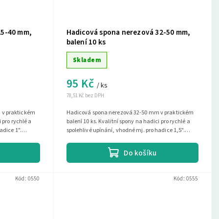
25-40 mm,
Hadicová spona nerezová 32-50 mm,
balení 10 ks
Skladem
95 Kč
/ ks
78,51 Kč bez DPH
 v praktickém
Hadicová spona nerezová 32-50 mm v praktickém
 pro rychlé a
balení 10 ks. Kvalitní spony na hadici pro rychlé a
adice 1".
spolehlivé upínání, vhodné mj. pro hadice 1,5".
Odolné proti korozi.
Do košíku
Kód:
0550
Kód:
0555