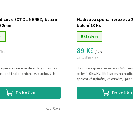
dicové EXTOL NEREZ, balení
Hadicová spona nerezová 
-32mm
balení 10 ks
m
Skladem
89 Kč
/ ks
/ ks
DPH
73,55 Kč bez DPH
upínací z nerezu slouží k rychlému a
Hadicová spona nerezová 25-40 mm
 upnutí zahradních a vzduchových
balení 10 ks. Kvalitní spony na hadici
spolehlivé upínání, vhodné mj. pro h
Odolné proti korozi.
Do košíku
Do košíku
Kód:
0547