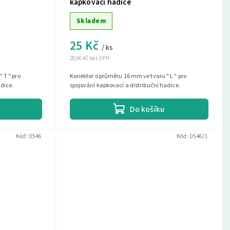
kapkovací hadice
Skladem
25 Kč
/ ks
20,66 Kč bez DPH
 T " pro
Konektor o průměru 16 mm ve tvaru " L " pro
adice.
spojování kapkovací a distribuční hadice.
Do košíku
Kód:
0546
Kód:
0546/1