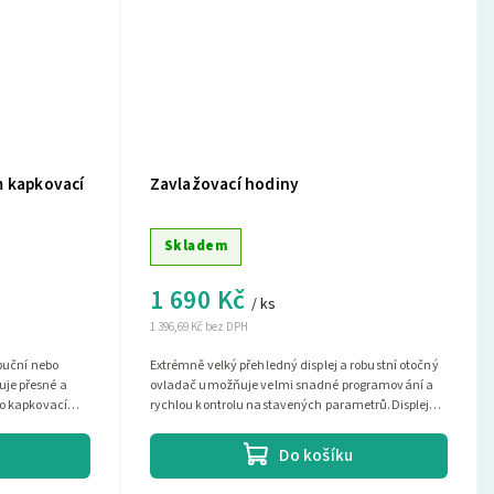
m kapkovací
Zavlažovací hodiny
Skladem
1 690 Kč
/ ks
1 396,69 Kč bez DPH
ibuční nebo
Extrémně velký přehledný displej a robustní otočný
je přesné a
ovladač umožňuje velmi snadné programování a
bo kapkovací
rychlou kontrolu nastavených parametrů.Displej
jednotky zobrazuje za...
Do košíku