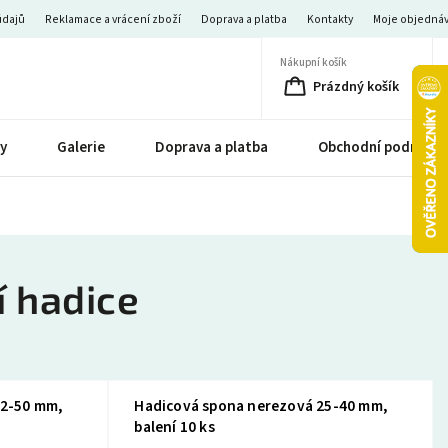
údajů
Reklamace a vrácení zboží
Doprava a platba
Kontakty
Moje objedná
Nákupní košík
Prázdný košík
y
Galerie
Doprava a platba
Obchodní podmínk
í hadice
32-50 mm,
Hadicová spona nerezová 25-40 mm,
balení 10 ks