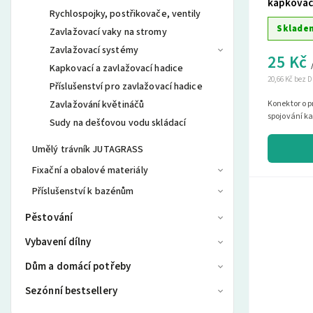
kapkovac
Rychlospojky, postřikovače, ventily
Sklade
Zavlažovací vaky na stromy
Zavlažovací systémy
25 Kč
Kapkovací a zavlažovací hadice
20,66 Kč bez 
Příslušenství pro zavlažovací hadice
Zavlažování květináčů
Konektor o p
spojování ka
Sudy na dešťovou vodu skládací
Umělý trávník JUTAGRASS
Fixační a obalové materiály
Příslušenství k bazénům
Pěstování
Vybavení dílny
Dům a domácí potřeby
Sezónní bestsellery