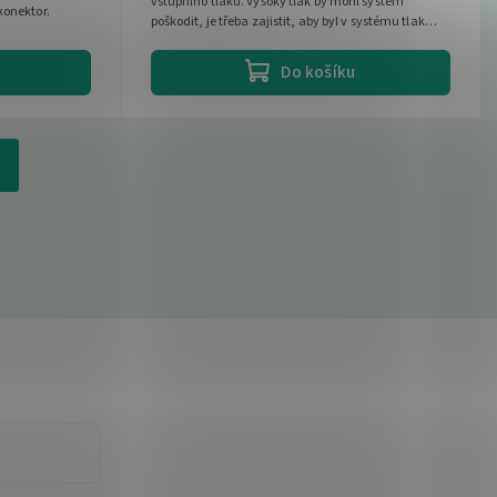
vstupního tlaku. Vysoký tlak by mohl systém
konektor.
poškodit, je třeba zajistit, aby byl v systému tlak
maximálně do 2 Barů....
Do košíku