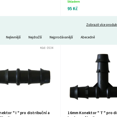
Skladem
95 Kč
Zobrazit více produk
Nejlevnější
Nejdražší
Nejprodávanější
Abecedně
Kód:
0534
ktor " I " pro distribuční a
16mm Konektor " T " pro di