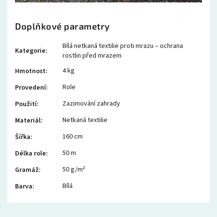
Doplňkové parametry
Bílá netkaná textilie proti mrazu – ochrana
Kategorie
:
rostlin před mrazem
4 kg
Hmotnost
:
Role
Provedení
:
Zazimování zahrady
Použití
:
Netkaná textilie
Materiál
:
160 cm
Šířka
:
50 m
Délka role
:
50 g/m²
Gramáž
:
Bílá
Barva
: