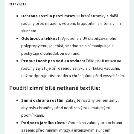
mrazu:
Ochrana rostlin proti mrazu:
Chrání stromky a další
rostliny před mrazem, větrem, krupobitím a intenzivním
sluncem.
Odolnost a lehkost:
Vyrobena z UV stabilizovaného
polypropylenu, je lehká, snadno se s ní manipuluje a
poskytuje dlouhodobou ochranu.
Propustnost pro vodu a vzduch:
Fólie proti mrazu na
rostliny zajišťuje přirozenou zálivku a cirkulaci vzduchu,
což podporuje růst rostlin a chrání půdu před vysycháním.
Použití zimní bílé netkané textilie:
Zimní ochrana rostlin:
Zakryjte rostliny během zimy,
aby byly chráněny před nepříznivými klimatickými
podmínkami.
Podpora jarního růstu:
Vhodná na záhony pro ochranu
sazenic před ranními mrazy a intenzivním sluncem.