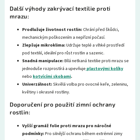
Další výhody zakrývací textilie proti
mrazu:
Prodlužuje životnost rostlin:
Chrání před škůdci,
mechanickým poškozením a nepřízní počasí.
Zlepšuje mikroklima:
Udržuje teplé a vlhké prostředí
pod textilií, ideální pro růst rostlin a sazenic.
Snadná manipulace:
Bílá netkaná textilie proti mrazu se
jednoduše rozprostírá a upevňuje
plastovými kolíky
nebo
kotvícími skobami
.
Univerzálnost:
Skvělá volba pro ovocné keře, zeleninu,
květiny i okrasné rostliny.
Doporučení pro použití zimní ochrany
rostlin:
Vyšší gramáž folie proti mrazu pro náročné
podmínky:
Pro silnější ochranu během extrémní zimy