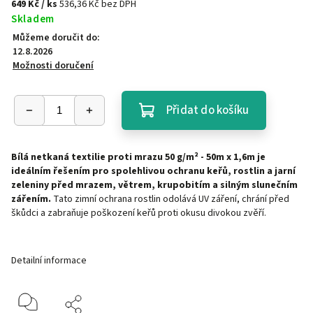
649 Kč
/ ks
536,36 Kč bez DPH
Skladem
Můžeme doručit do:
12.8.2026
Možnosti doručení
Přidat do košíku
Bílá netkaná textilie proti mrazu 50 g/m² - 50m x 1,6m je
ideálním řešením pro spolehlivou ochranu keřů, rostlin a jarní
zeleniny před mrazem, větrem, krupobitím a silným slunečním
zářením.
Tato zimní ochrana rostlin odolává UV záření, chrání před
škůdci a zabraňuje poškození keřů proti okusu divokou zvěří.
Detailní informace