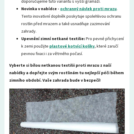
doporučujeme tuto variantu s vyšší gramáží.
Novinka v nabídce -
ochranný návlek proti mrazu
.
Tento inovativní doplněk poskytuje spolehlivou ochranu
rostlin před mrazem a také usnadňuje zazimování
zahrady.
Upevnění zimní netkané textilie:
Pro pevné přichycení
k zemi použijte
plastové kotvící kolíky
, které zaručí
pevnou fixaci i za větrného počasí.
Vyberte si bílou netkanou textilii proti mrazu z naší
nabídky a dopřejte svým rostlinám tu nejlepší péči během
zimního období. Vaše zahrada bude v bezpečí!