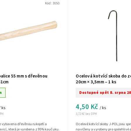
Kód:
3050
alice 55 mm s dřevěnou
Ocelová kotvící skoba do 
 31cm
20cm × 3,5mm – 1 ks
m
Dostupné opět 8. srpna 2
4,50 Kč
/ ks
/ ks
DPH
3,72 Kč bez DPH
je vybavena dřevěnou rukojetí a
Ocelové kotvící skoby J-POL jsou sp
vicí, která je vyrobena z 95% kaučuku.
navrženy a vyrobeny pro spolehlivé 