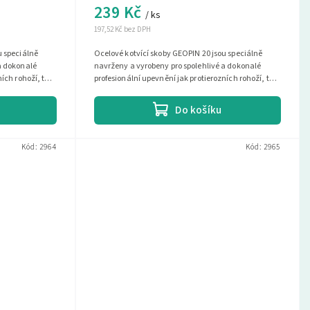
239 Kč
/ ks
197,52 Kč bez DPH
u speciálně
Ocelové kotvící skoby GEOPIN 20 jsou speciálně
a dokonalé
navrženy a vyrobeny pro spolehlivé a dokonalé
ních rohoží, tak
profesionální upevnění jak protierozních rohoží, tak
i různých druhů...
Do košíku
Kód:
2964
Kód:
2965