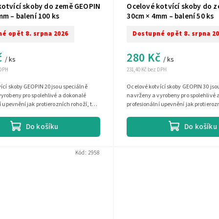
kotvící skoby do země GEOPIN
Ocelové kotvící skoby do 
m – balení 100 ks
30cm × 4mm – balení 50 ks
é opět 8. srpna 2026
Dostupné opět 8. srpna 2
č
280 Kč
/ ks
/ ks
 DPH
231,40 Kč bez DPH
ící skoby GEOPIN 20 jsou speciálně
Ocelové kotvící skoby GEOPIN 30 jso
yrobeny pro spolehlivé a dokonalé
navrženy a vyrobeny pro spolehlivé 
í upevnění jak protierozních rohoží, tak
profesionální upevnění jak protieroz
uhů...
i různých druhů...
Do košíku
Do košíku
Kód:
2958