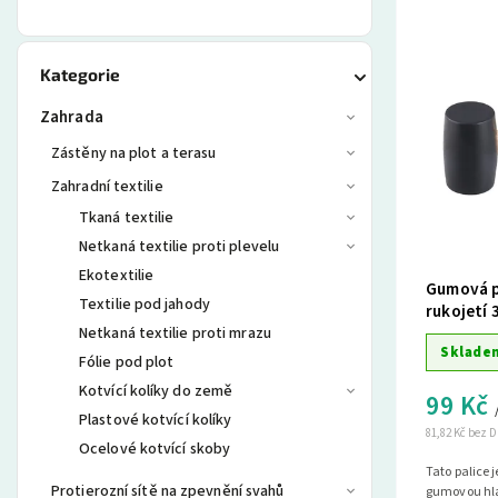
Kategorie
Zahrada
Zástěny na plot a terasu
Zahradní textilie
Tkaná textilie
Netkaná textilie proti plevelu
Ekotextilie
Gumová p
Textilie pod jahody
rukojetí
Netkaná textilie proti mrazu
Sklade
Fólie pod plot
Kotvící kolíky do země
99 Kč
Plastové kotvící kolíky
81,82 Kč bez 
Ocelové kotvící skoby
Tato palice 
Protierozní sítě na zpevnění svahů
gumovou hla