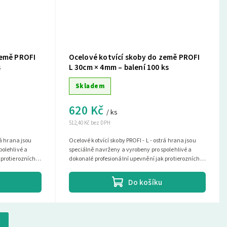
země PROFI
Ocelové kotvící skoby do země PROFI
s
L 30cm × 4mm – balení 100 ks
Skladem
620 Kč
/ ks
512,40 Kč bez DPH
rá hrana jsou
Ocelové kotvící skoby PROFI - L - ostrá hrana jsou
polehlivé a
speciálně navrženy a vyrobeny pro spolehlivé a
 protierozních
dokonalé profesionální upevnění jak protierozních
rohoží, tak i...
Do košíku