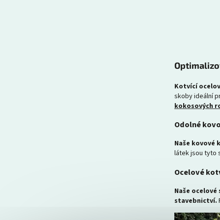
Optimalizo
Kotvící ocelov
skoby ideální p
kokosových r
Odolné kovo
Naše kovové k
látek jsou tyto
Ocelové kotv
Naše ocelové s
stavebnictví.
P