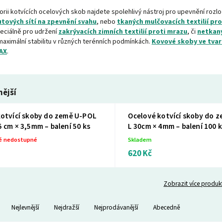
orii kotvících ocelových skob najdete spolehlivý nástroj pro upevnění rozl
utových sítí na zpevnění svahu
, nebo
tkaných mulčovacích textilií pro
eciálně pro udržení
zakrývacích zimních
textilií proti mrazu
, či
netkaný
maximální stabilitu v různých terénních podmínkách.
Kovové skoby ve tvar
AX
.
ější
kotvící skoby do země U-POL
Ocelové kotvící skoby do 
 cm × 3,5mm – balení 50 ks
L 30cm × 4mm – balení 100 
ě nedostupné
Skladem
620 Kč
Zobrazit více produk
Nejlevnější
Nejdražší
Nejprodávanější
Abecedně