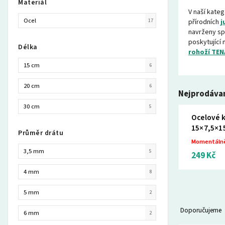
Materiál
V naší kateg
Ocel
17
přírodních
j
navrženy sp
poskytující 
Délka
rohoží TEN
15 cm
6
20 cm
6
Nejprodávan
30 cm
5
Ocelové 
15×7,5×15
Průměr drátu
Momentáln
3,5 mm
5
249 Kč
4 mm
8
5 mm
2
Doporučujeme
6 mm
2