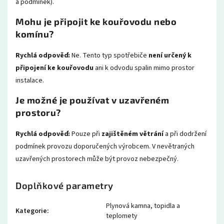
a podmínek).
Mohu je připojit ke kouřovodu nebo
komínu?
Rychlá odpověď:
Ne. Tento typ spotřebiče
není určený k
připojení ke kouřovodu
ani k odvodu spalin mimo prostor
instalace.
Je možné je používat v uzavřeném
prostoru?
Rychlá odpověď:
Pouze při
zajištěném větrání
a při dodržení
podmínek provozu doporučených výrobcem. V nevětraných
uzavřených prostorech může být provoz nebezpečný.
Doplňkové parametry
Plynová kamna, topidla a
Kategorie
:
teplomety