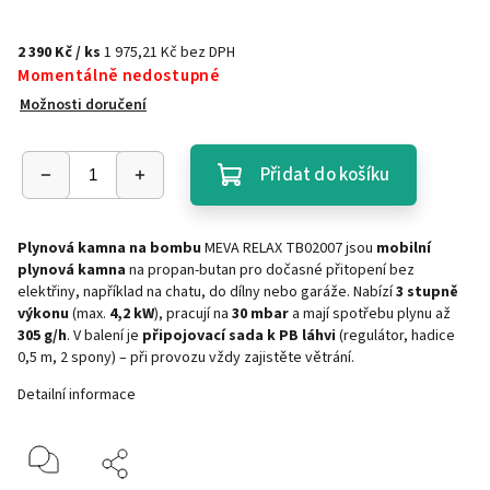
2 390 Kč
/ ks
1 975,21 Kč bez DPH
Momentálně nedostupné
Možnosti doručení
Přidat do košíku
Plynová kamna na bombu
MEVA RELAX TB02007 jsou
mobilní
plynová kamna
na propan-butan pro dočasné přitopení bez
elektřiny, například na chatu, do dílny nebo garáže. Nabízí
3 stupně
výkonu
(max.
4,2 kW
), pracují na
30 mbar
a mají spotřebu plynu až
305 g/h
. V balení je
připojovací sada k PB láhvi
(regulátor, hadice
0,5 m, 2 spony) – při provozu vždy zajistěte větrání.
Detailní informace