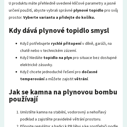
U produktu máte přehledně uvedené klíčové parametry a jasné
určení použití, abyste vybrali správné
plynové topidlo
pro svůj
prostor.
Vyberte variantu a přidejte do košíku.
Kdy dává plynové topidlo smysl
Když potřebujete
rychlé přitopení
v dílně, garáži, na
chatě nebo v technickém zázemí.
Když hledáte
topidlo na plyn
pro situace bez dostupné
elektrické zásuvky.
Když chcete jednoduché řešení pro
dočasné
temperování
a můžete zajistit
větrání
.
Jak se kamna na plynovou bombu
používají
Umístěte kamna na stabilní, vodorovný a nehořlavý
podklad a zajistěte pravidelné větrání prostoru.
Připojte regulátor a hadici k PB láhvi a ke spotřebiči podle