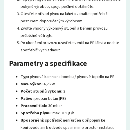
pokynů výrobce, spoje pečlivě dotáhněte.
Otevřete přívod plynu na láhvi a zapalte spotřebič
postupem doporučeným výrobcem.
Zvolte vhodný výkonový stupeň a během provozu
průběžně větrejte.
Po ukončení provozu uzavřete ventil na PB láhvi a nechte
spotřebič vychladnout.
Parametry a specifikace
Typ:
plynová kamna na bombu / plynové topidlo na PB
Max. výkon:
4,2 kW
Počet stupňů výkonu:
3
Palivo:
propan-butan (PB)
Pracovní tlak:
30 mbar
Spotřeba plynu:
max. 305 g/h
Upozornění:
spotřebič není určen k připojení ke
kouřovodu ani k odvodu spalin mimo prostor instalace