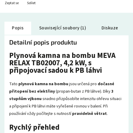
Zeptat se
Sdílet
Popis
Související soubory (1)
Diskuze
Detailní popis produktu
Plynová kamna na bombu MEVA
RELAX TB02007, 4,2 kW, s
připojovací sadou k PB láhvi
Tato
plynová kamna na bombu
jsou určená pro
dočasné
přitopení bez elektřiny
(propan-butan z PB láhve). Díky
3
stupňům výkonu
snadno přizpůsobíte intenzitu ohřevu situaci
a připojení k PB láhvi máte vyřešené rovnou v balení. Při
používání vždy počítejte s nutností
pravidelně větrat
.
Rychlý přehled