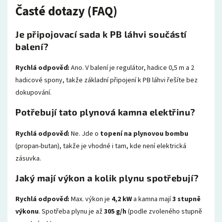
Časté dotazy (FAQ)
Je připojovací sada k PB láhvi součástí
balení?
Rychlá odpověď:
Ano. V balení je regulátor, hadice 0,5 m a 2
hadicové spony, takže základní připojení k PB láhvi řešíte bez
dokupování.
Potřebují tato plynová kamna elektřinu?
Rychlá odpověď:
Ne. Jde o
topení na plynovou bombu
(propan-butan), takže je vhodné i tam, kde není elektrická
zásuvka.
Jaký mají výkon a kolik plynu spotřebují?
Rychlá odpověď:
Max. výkon je
4,2 kW
a kamna mají
3 stupně
výkonu
. Spotřeba plynu je až
305 g/h
(podle zvoleného stupně