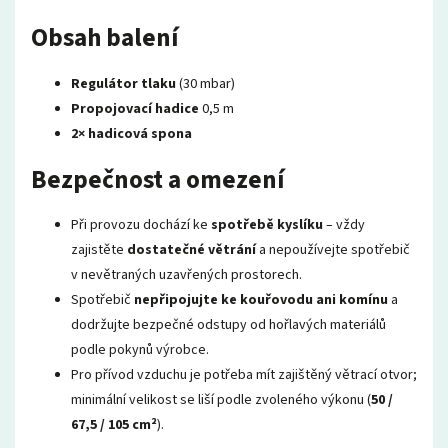
Obsah balení
Regulátor tlaku
(30 mbar)
Propojovací hadice
0,5 m
2× hadicová spona
Bezpečnost a omezení
Při provozu dochází ke
spotřebě kyslíku
– vždy
zajistěte
dostatečné větrání
a nepoužívejte spotřebič
v nevětraných uzavřených prostorech.
Spotřebič
nepřipojujte ke kouřovodu ani komínu
a
dodržujte bezpečné odstupy od hořlavých materiálů
podle pokynů výrobce.
Pro přívod vzduchu je potřeba mít zajištěný větrací otvor;
minimální velikost se liší podle zvoleného výkonu (
50 /
67,5 / 105 cm²
).