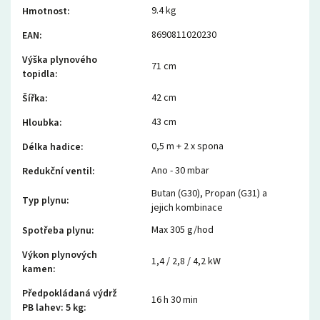
9.4 kg
Hmotnost
:
8690811020230
EAN
:
Výška plynového
71 cm
topidla
:
42 cm
Šířka
:
43 cm
Hloubka
:
0,5 m + 2 x spona
Délka hadice
:
Ano - 30 mbar
Redukční ventil
:
Butan (G30), Propan (G31) a
Typ plynu
:
jejich kombinace
Max 305 g/hod
Spotřeba plynu
:
Výkon plynových
1,4 / 2,8 / 4,2 kW
kamen
:
Předpokládaná výdrž
16 h 30 min
PB lahev: 5 kg
: