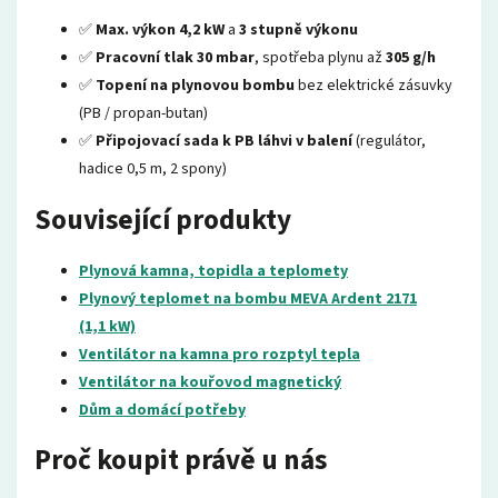
✅
Max. výkon 4,2 kW
a
3 stupně výkonu
✅
Pracovní tlak 30 mbar
, spotřeba plynu až
305 g/h
✅
Topení na plynovou bombu
bez elektrické zásuvky
(PB / propan-butan)
✅
Připojovací sada k PB láhvi v balení
(regulátor,
hadice 0,5 m, 2 spony)
Související produkty
Plynová kamna, topidla a teplomety
Plynový teplomet na bombu MEVA Ardent 2171
(1,1 kW)
Ventilátor na kamna pro rozptyl tepla
Ventilátor na kouřovod magnetický
Dům a domácí potřeby
Proč koupit právě u nás