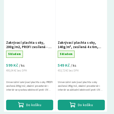
Zakrývací plachta s oky,
Zakrývací plachta s oky,
200g/m2, PROFI zesílená - 4 x
140g/m², zesílená 4 x 6m,
5m, zelená
modro - stříbrná
Skladem
Skladem
599 Kč
549 Kč
/ ks
/ ks
495,04 Kč bez DPH
453,72 Kč bez DPH
Univerzální zakrývací plachta s oky PROFI
Univerzální zakrývací plachta s oky
zesílená 200g/m2, ideální pro exteriér i
zesílená 140g/m2, ideální pro exteriér i
interiér se vysokou odolností proti UV
interiér se základní odolností proti UV
záření. Tato nepromokavá krycí plachta
záření. Tato nepromokavá krycí plachta je
je...
ideální...
Do košíku
Do košíku