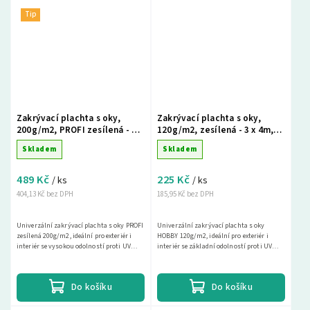
Tip
Zakrývací plachta s oky,
Zakrývací plachta s oky,
200g/m2, PROFI zesílená - 2 x
120g/m2, zesílená - 3 x 4m,
8m, šedá
zelená
Skladem
Skladem
489 Kč
225 Kč
/ ks
/ ks
404,13 Kč bez DPH
185,95 Kč bez DPH
Univerzální zakrývací plachta s oky PROFI
Univerzální zakrývací plachta s oky
zesílená 200g/m2, ideální pro exteriér i
HOBBY 120g/m2, ideální pro exteriér i
interiér se vysokou odolností proti UV
interiér se základní odolností proti UV
záření. Tato nepromokavá krycí plachta
záření. Tato nepromokavá krycí plachta je
je...
ideální pro...
Do košíku
Do košíku