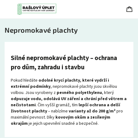
Nepromokavé plachty
Silné nepromokavé plachty – ochrana
pro dům, zahradu i stavbu
Pokud hledáte
odolné krycí plachty, které vydrží i
extrémní podmínky
, nepromokavé plachty jsou skvělou
volbou. Jsou vyrobeny z
pevného polyethylenu
, který
odpuzuje vodu, odolává UV záření a chrání před větrem a
nečistotami
. Čím vyšší gramáž, tím
lepší ochrana a delší
životnost plachty
– nabízíme
varianty až do 200 g/m²
pro
maximální pevnost. Díky
kovovým okům a zesíleným
okrajům
je jejich upevnění snadné a bezpečné.