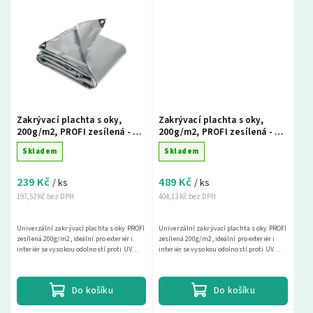
Zakrývací plachta s oky,
Zakrývací plachta s oky,
200g/m2, PROFI zesílená - 2 x
200g/m2, PROFI zesílená - 2 x
3m, šedá
8m, zelená
Skladem
Skladem
239 Kč
489 Kč
/ ks
/ ks
197,52 Kč bez DPH
404,13 Kč bez DPH
Univerzální zakrývací plachta s oky PROFI
Univerzální zakrývací plachta s oky PROFI
zesílená 200g/m2, ideální pro exteriér i
zesílená 200g/m2, ideální pro exteriér i
interiér se vysokou odolností proti UV
interiér se vysokou odolností proti UV
záření. Tato nepromokavá krycí plachta
záření. Tato nepromokavá krycí plachta
je...
je...
Do košíku
Do košíku