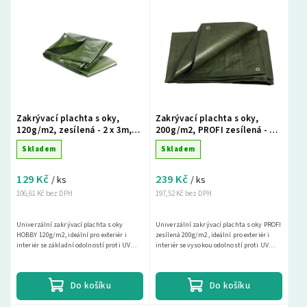
Nejlevnější
Nejdražší
Nejprodávanější
Abecedně
Zakrývací plachta s oky,
Zakrývací plachta s oky,
120g/m2, zesílená - 2 x 3m,
200g/m2, PROFI zesílená - 2 x
zelená
3m, zelená
Skladem
Skladem
129 Kč
239 Kč
/ ks
/ ks
106,61 Kč bez DPH
197,52 Kč bez DPH
Univerzální zakrývací plachta s oky
Univerzální zakrývací plachta s oky PROFI
HOBBY 120g/m2, ideální pro exteriér i
zesílená 200g/m2, ideální pro exteriér i
interiér se základní odolností proti UV
interiér se vysokou odolností proti UV
záření. Tato nepromokavá krycí plachta je
záření. Tato nepromokavá krycí plachta
ideální pro...
je...
Do košíku
Do košíku