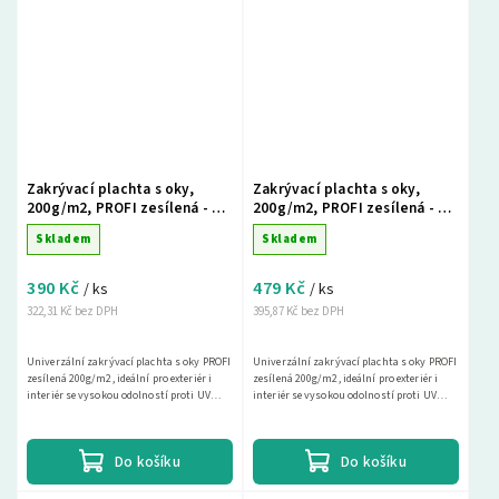
Zakrývací plachta s oky,
Zakrývací plachta s oky,
200g/m2, PROFI zesílená - 3 x
200g/m2, PROFI zesílená - 4 x
4m, šedá
4m, šedá
Skladem
Skladem
390 Kč
479 Kč
/ ks
/ ks
322,31 Kč bez DPH
395,87 Kč bez DPH
Univerzální zakrývací plachta s oky PROFI
Univerzální zakrývací plachta s oky PROFI
zesílená 200g/m2, ideální pro exteriér i
zesílená 200g/m2, ideální pro exteriér i
interiér se vysokou odolností proti UV
interiér se vysokou odolností proti UV
záření. Tato nepromokavá krycí plachta
záření. Tato nepromokavá krycí plachta
je...
je...
Do košíku
Do košíku