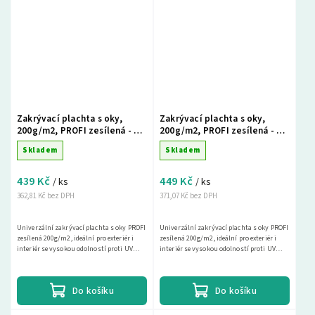
Zakrývací plachta s oky,
Zakrývací plachta s oky,
200g/m2, PROFI zesílená - 3 x
200g/m2, PROFI zesílená - 3 x
5m, šedá
5m, zelená
Skladem
Skladem
439 Kč
449 Kč
/ ks
/ ks
362,81 Kč bez DPH
371,07 Kč bez DPH
Univerzální zakrývací plachta s oky PROFI
Univerzální zakrývací plachta s oky PROFI
zesílená 200g/m2, ideální pro exteriér i
zesílená 200g/m2, ideální pro exteriér i
interiér se vysokou odolností proti UV
interiér se vysokou odolností proti UV
záření. Tato nepromokavá krycí plachta
záření. Tato nepromokavá krycí plachta
je...
je...
Do košíku
Do košíku