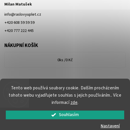
Milan Matušek
info
@
raslovyuplet.cz
+420 608 59 59 59
+420 777 222 445
NÁKUPNÍ KOŠÍK
0
ks /
0 Kč
Tento web používá soubory cookie. Dalším procházením
tohoto webu vyjadřujete souhlas s jejich používáním.. Více
informací
zde
.
Souhlasím
Copyright 2026
www.raslovyuplet.cz
. Všechna práva vyhrazena.
Nastavení
Vytvořil
Shoptet
| Design
Shoptak.cz