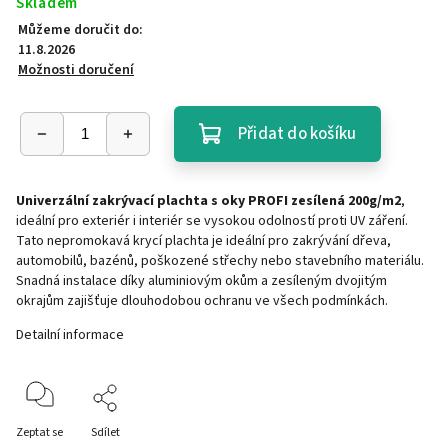
Skladem
Můžeme doručit do:
11.8.2026
Možnosti doručení
Přidat do košíku
Univerzální zakrývací plachta s oky PROFI zesílená 200g/m2
,
ideální pro exteriér i interiér se vysokou odolností proti UV záření.
Tato nepromokavá krycí plachta je ideální pro zakrývání dřeva,
automobilů, bazénů, poškozené střechy nebo stavebního materiálu.
Snadná instalace díky aluminiovým okům a zesíleným dvojitým
okrajům zajišťuje dlouhodobou ochranu ve všech podmínkách.
Detailní informace
Zeptat se
Sdílet