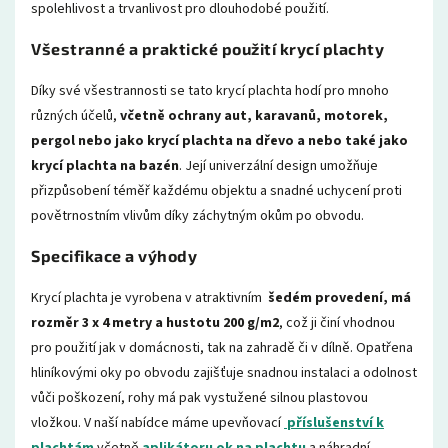
spolehlivost a trvanlivost pro dlouhodobé použití.
Všestranné a praktické použití krycí plachty
Díky své všestrannosti se tato krycí plachta hodí pro mnoho
různých účelů,
včetně ochrany aut, karavanů, motorek,
pergol nebo jako krycí plachta na dřevo a nebo také jako
krycí
plachta na bazén
. Její univerzální design umožňuje
přizpůsobení téměř každému objektu a snadné uchycení proti
povětrnostním vlivům díky záchytným okům po obvodu.
Specifikace a výhody
Krycí plachta je vyrobena v atraktivním
šedém provedení, má
rozměr 3 x 4 metry a hustotu 200 g/m2
, což ji činí vhodnou
pro použití jak v domácnosti, tak na zahradě či v dílně. Opatřena
hliníkovými oky po obvodu zajišťuje snadnou instalaci a odolnost
vůči poškození, rohy má pak vystužené silnou plastovou
vložkou. V naší nabídce máme upevňovací
příslušenství k