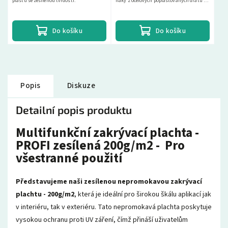
plastu se zesílenou tvrdostí.
háky z ocelových poplastovaných drátů k
uchycování zavazadel, plachet, stavebního
materiálu.
Do košíku
Do košíku
Popis
Diskuze
Detailní popis produktu
Multifunkční zakrývací plachta -
PROFI zesílená 200g/m2 - Pro
všestranné použití
Představujeme naši zesílenou nepromokavou zakrývací
plachtu - 200g/m2
, která je ideální pro širokou škálu aplikací jak
v interiéru, tak v exteriéru. Tato nepromokavá plachta poskytuje
vysokou ochranu proti UV záření, čímž přináší uživatelům