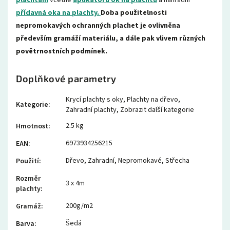
plachtám
včetně
aplikátoru ok na plachtu
a náhradní
přídavná oka na plachty
.
Doba použitelnosti
nepromokavých ochranných plachet je ovlivněna
především gramáží materiálu, a dále pak vlivem různých
povětrnostních podmínek.
Doplňkové parametry
Krycí plachty s oky
,
Plachty na dřevo
,
Kategorie
:
Zahradní plachty
,
Zobrazit další kategorie
2.5 kg
Hmotnost
:
6973934256215
EAN
:
Dřevo
,
Zahradní
,
Nepromokavé
,
Střecha
Použití
:
Rozměr
3 x 4m
plachty
:
200g/m2
Gramáž
:
Šedá
Barva
: