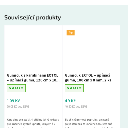
Související produkty
Tip
Gumicuk s karabinami EXTOL
Gumicuk EXTOL – upínací
– upínací guma, 120 cm x 10
guma, 100 cm x 8 mm, 2 ks
mm, 1 ks
Skladem
Skladem
109 Kč
49 Kč
90,08 Kč bez DPH
40,50 Kč bez DPH
Karabina ze speciální slitiny lehkého kovu
Elastické gumové popruhy, opletené
pro snadné a rychlé upnutí, uchycená v
polyesterem a zakončené oboustranně