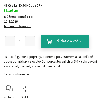
49 Kč
/ ks
40,50 Kč bez DPH
Skladem
Můžeme doručit do:
12.8.2026
Možnosti doručení
Přidat do košíku
Elastické gumové popruhy, opletené polyesterem a zakončené
oboustranně háky z ocelových poplastovaných drátů k uchycování
zavazadel, plachet, stavebního materiálu.
Detailní informace
Zeptat se
Sdílet