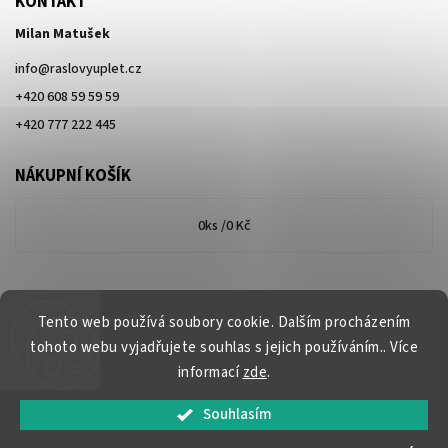
KONTAKT
Milan Matušek
info
@
raslovyuplet.cz
+420 608 59 59 59
+420 777 222 445
NÁKUPNÍ KOŠÍK
0
ks /
0 Kč
Tento web používá soubory cookie. Dalším procházením
tohoto webu vyjadřujete souhlas s jejich používáním.. Více
informací
zde
.
Souhlasím
Copyright 2026
www.raslovyuplet.cz
. Všechna práva vyhrazena.