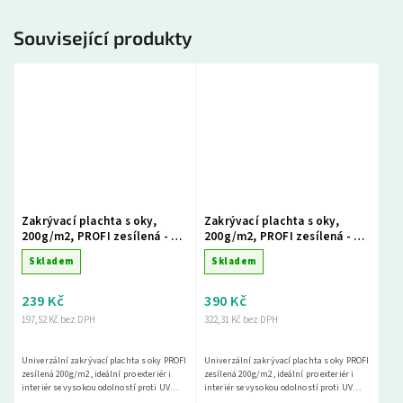
Související produkty
Zakrývací plachta s oky,
Zakrývací plachta s oky,
200g/m2, PROFI zesílená - 2 x
200g/m2, PROFI zesílená - 3 x
3m, zelená
4m, šedá
Skladem
Skladem
239 Kč
390 Kč
197,52 Kč bez DPH
322,31 Kč bez DPH
Univerzální zakrývací plachta s oky PROFI
Univerzální zakrývací plachta s oky PROFI
zesílená 200g/m2, ideální pro exteriér i
zesílená 200g/m2, ideální pro exteriér i
interiér se vysokou odolností proti UV
interiér se vysokou odolností proti UV
záření. Tato nepromokavá krycí plachta
záření. Tato nepromokavá krycí plachta