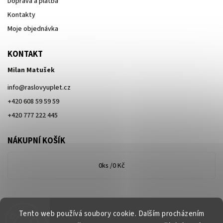
Doprava a platba
Kontakty
Moje objednávka
KONTAKT
Milan Matušek
info
@
raslovyuplet.cz
+420 608 59 59 59
+420 777 222 445
NÁKUPNÍ KOŠÍK
0
ks /
0 Kč
Tento web používá soubory cookie. Dalším procházením