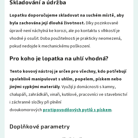
Skladování a údržba
Lopatku doporučujeme skladovat na suchém místě, aby
byla zachována její dlouhá životnost.
Díky pozinkované
úpravě není náchylná ke korozi, ale po kontaktu s vlhkostí je
vhodné ji osušit. Doba použitelnosti je prakticky neomezená,
pokud nedojde k mechanickému poškození.
Pro koho je lopatka na uhlí vhodná?
Tento kovový nástroj je určen pro všechny, kdo potřebují
spolehlivě manipulovat s uhlím, popelem, pískem nebo
jinými sypkými materiály
. Využijí ji domácnosti s kamny,
chalupáři, zahrádkáři, vinaři, kutilové, pracovníci ve stavebnictví
i záchranné složky při plnění
dvoukomorových
protipovodňových pytlů s pískem
.
Doplňkové parametry