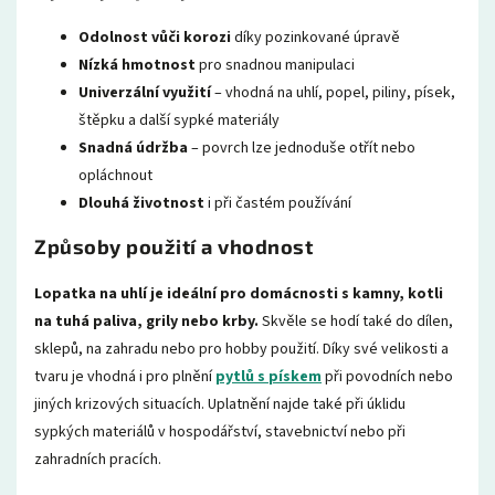
Odolnost vůči korozi
díky pozinkované úpravě
Nízká hmotnost
pro snadnou manipulaci
Univerzální využití
– vhodná na uhlí, popel, piliny, písek,
štěpku a další sypké materiály
Snadná údržba
– povrch lze jednoduše otřít nebo
opláchnout
Dlouhá životnost
i při častém používání
Způsoby použití a vhodnost
Lopatka na uhlí je ideální pro domácnosti s kamny, kotli
na tuhá paliva, grily nebo krby.
Skvěle se hodí také do dílen,
sklepů, na zahradu nebo pro hobby použití. Díky své velikosti a
tvaru je vhodná i pro plnění
pytlů s pískem
při povodních nebo
jiných krizových situacích. Uplatnění najde také při úklidu
sypkých materiálů v hospodářství, stavebnictví nebo při
zahradních pracích.