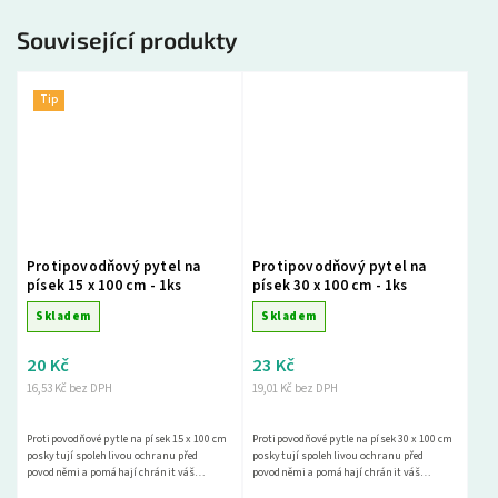
Související produkty
Tip
Protipovodňový pytel na
Protipovodňový pytel na
písek 15 x 100 cm - 1ks
písek 30 x 100 cm - 1ks
Skladem
Skladem
20 Kč
23 Kč
16,53 Kč bez DPH
19,01 Kč bez DPH
Protipovodňové pytle na písek 15 x 100 cm
Protipovodňové pytle na písek 30 x 100 cm
poskytují spolehlivou ochranu před
poskytují spolehlivou ochranu před
povodněmi a pomáhají chránit váš
povodněmi a pomáhají chránit váš
majetek. Vyberte si z naší široké nabídky a
majetek. Vyberte si z naší široké nabídky a