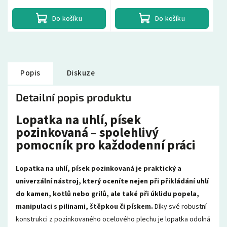
najděte si...
najděte si...
Do košíku
Do košíku
Popis
Diskuze
Detailní popis produktu
Lopatka na uhlí, písek
pozinkovaná – spolehlivý
pomocník pro každodenní práci
Lopatka na uhlí, písek pozinkovaná je praktický a
univerzální nástroj, který oceníte nejen při přikládání uhlí
do kamen, kotlů nebo grilů, ale také při úklidu popela,
manipulaci s pilinami, štěpkou či pískem.
Díky své robustní
konstrukci z pozinkovaného ocelového plechu je lopatka odolná