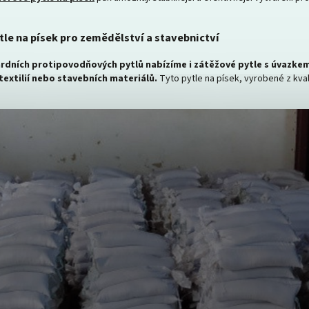
le na písek pro zemědělství a stavebnictví
dních protipovodňových pytlů nabízíme i zátěžové pytle s úvazke
textilií nebo stavebních materiálů.
Tyto pytle na písek, vyrobené z kvali