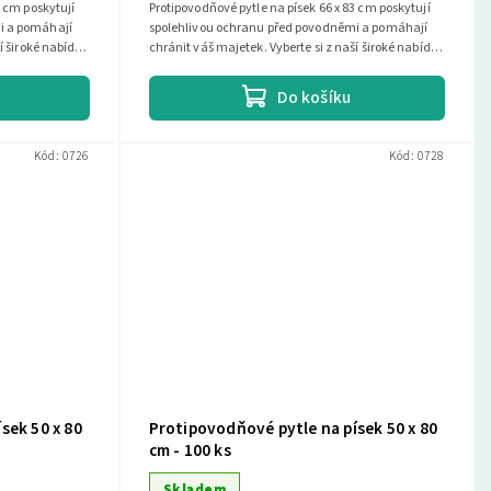
3 cm poskytují
Protipovodňové pytle na písek 66 x 83 cm poskytují
i a pomáhají
spolehlivou ochranu před povodněmi a pomáhají
í široké nabídky
chránit váš majetek. Vyberte si z naší široké nabídky
a najděte si...
Do košíku
Kód:
0726
Kód:
0728
sek 50 x 80
Protipovodňové pytle na písek 50 x 80
cm - 100 ks
Skladem