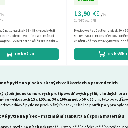
13,90 Kč
/ ks
/ ks
DPH
11,49 Kč bez DPH
vé pytle na písek 66 x 83 cm poskytují
Protipovodňové pytle na písek 50 x 8
 ochranu před povodněmi a pomáhají
spolehlivou ochranu před povodněm
majetek. Vyberte si z naší široké nabídky
chránit váš majetek. Vyberte si z naš
.
a najděte si...
Do košíku
Do košíku
ové pytle na písek v různých velikostech a provedeních
ký výběr jednokomorových protipovodňových pytlů, vhodných pro ryc
pný ve velikostech
15 x
100cm
,
30 x 100cm
nebo
50 x 80 cm
, tyto povodňové
rotipovodňové pytle na písek všitý úvazek, nebo lze použít
polypropylen
é pytle na písek – maximální stabilita a úspora materiálu
rové pytle na písek
pak umožňují stabilnější a efektivnější vytváření p