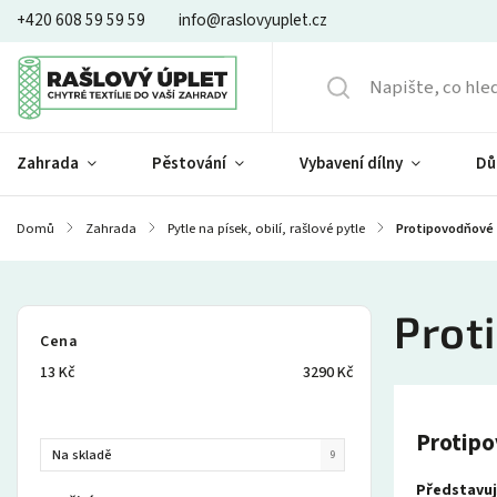
+420 608 59 59 59
info@raslovyuplet.cz
Zahrada
Pěstování
Vybavení dílny
Dů
Domů
/
Zahrada
/
Pytle na písek, obilí, rašlové pytle
/
Protipovodňové 
Prot
Cena
13
Kč
3290
Kč
Protipo
Na skladě
9
Představuj