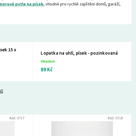
orové pytle na písek
, vhodné pro rychlé zajištění domů, garáží,
sek 15 x
Lopatka na uhlí, písek - pozinkovaná
Skladem
89 Kč
tů
Kód:
0717
Kód:
0718