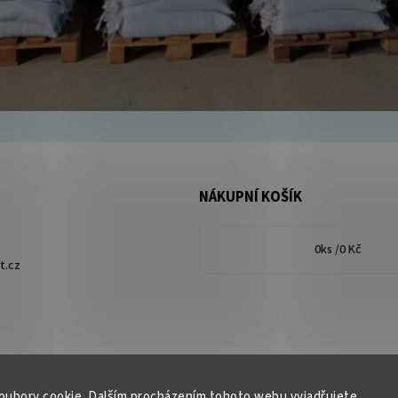
NÁKUPNÍ KOŠÍK
0
ks /
0 Kč
t.cz
oubory cookie. Dalším procházením tohoto webu vyjadřujete