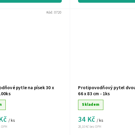
Kód:
0720
dňové pytle na písek 30 x
Protipovodňový pytel dv
100ks
66 x 83 cm - 1ks
m
Skladem
 Kč
34 Kč
/ ks
/ ks
ez DPH
28,10 Kč bez DPH