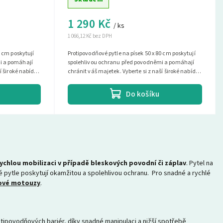
1 290 Kč
/ ks
1 066,12 Kč bez DPH
0 cm poskytují
Protipovodňové pytle na písek 50 x 80 cm poskytují
i a pomáhají
spolehlivou ochranu před povodněmi a pomáhají
í široké nabídky
chránit váš majetek. Vyberte si z naší široké nabídky
a najděte si...
Do košíku
hlou mobilizaci v případě bleskových povodní či záplav
. Pytel na
 pytle poskytují okamžitou a spolehlivou ochranu. Pro snadné a rychlé
ové motouzy
.
rotipovodňových bariér, díky snadné manipulaci a nižší spotřebě