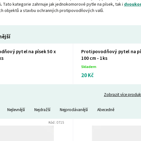
i.
Tato kategorie zahrnuje jak jednokomorové pytle na písek, tak i
dvoukom
h objektů a stavbu ochranných protipovodňových valů.
ější
dňový pytel na písek 50 x
Protipovodňový pytel na pí
ks
100 cm - 1ks
Skladem
20 Kč
Zobrazit více produk
Nejlevnější
Nejdražší
Nejprodávanější
Abecedně
Kód:
0715