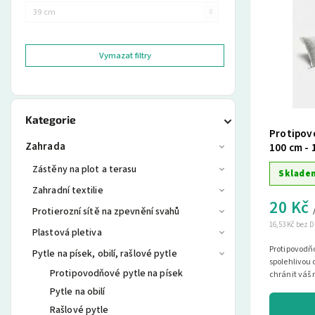
39 cm
0
Vymazat filtry
Kategorie
Protipovo
Zahrada
100 cm - 
Zástěny na plot a terasu
Sklade
Zahradní textilie
20 Kč
Protierozní sítě na zpevnění svahů
16,53 Kč bez 
Plastová pletiva
Protipovodňo
Pytle na písek, obilí, rašlové pytle
spolehlivou
Protipovodňové pytle na písek
chránit váš 
a najděte si..
Pytle na obilí
Rašlové pytle