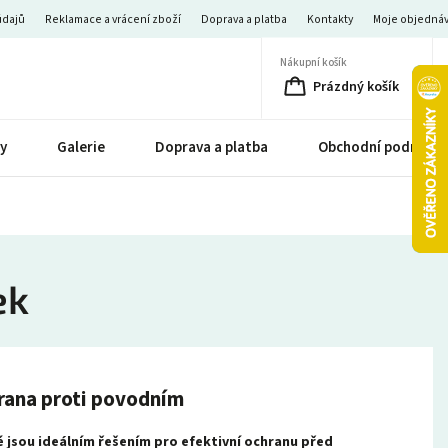
údajů
Reklamace a vrácení zboží
Doprava a platba
Kontakty
Moje objedná
Nákupní košík
Prázdný košík
y
Galerie
Doprava a platba
Obchodní podmínk
ek
hrana proti povodním
 jsou ideálním řešením pro efektivní ochranu před