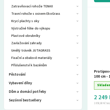
Zatravňovací rohože TENAX
Travní rohože s osivem EkoGrass
Krycí plachty s oky
Výstražné fólie do výkopu
Plastové obrubníky
Zavlažování zahrady
Umělý trávník JUTAGRASS
Fixační a obalové materiály
Příslušenství k bazénům
Protipovo
Pěstování
100 cm - 
Vybavení dílny
Sklade
Dům a domácí potřeby
2 249
Sezónní bestsellery
1 858,68 Kč b