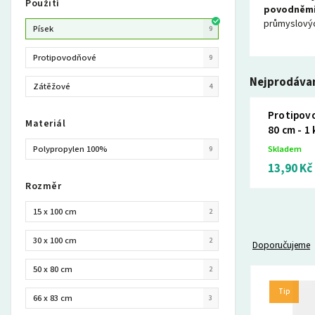
Použití
povodněm
průmyslovýc
Písek
9
Protipovodňové
9
Nejprodávan
Zátěžové
4
Protipovo
Materiál
80 cm - 1 
Polypropylen 100%
Skladem
9
13,90 Kč
Rozměr
15 x 100 cm
2
30 x 100 cm
2
Doporučujeme
50 x 80 cm
2
Tip
66 x 83 cm
3