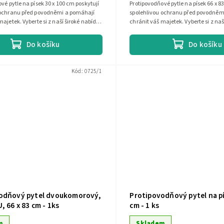
vé pytle na písek 30 x 100 cm poskytují
Protipovodňové pytle na písek 66 x 8
 ochranu před povodněmi a pomáhají
spolehlivou ochranu před povodněm
majetek. Vyberte si z naší široké nabídky
chránit váš majetek. Vyberte si z naš
.
a najděte si...
Do košíku
Do košíku
Kód:
0725/1
odňový pytel dvoukomorový,
Protipovodňový pytel na pí
, 66 x 83 cm - 1ks
cm - 1 ks
m
Skladem