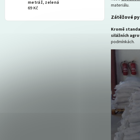
metráž, zelená
materiálu.
69 Kč
Zátěžové pyt
Kromě standar
silážních agro
podmínkách.