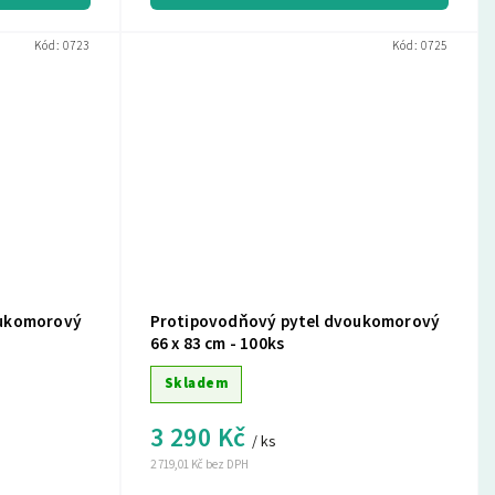
Kód:
0723
Kód:
0725
oukomorový
Protipovodňový pytel dvoukomorový
66 x 83 cm - 100ks
Skladem
3 290 Kč
/ ks
2 719,01 Kč bez DPH