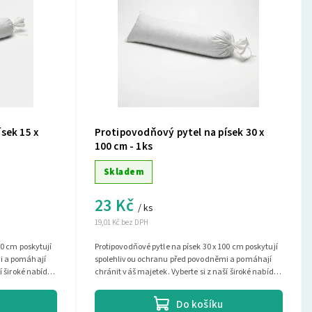
sek 15 x
Protipovodňový pytel na písek 30 x
100 cm - 1ks
Skladem
23 Kč
/ ks
19,01 Kč bez DPH
00 cm poskytují
Protipovodňové pytle na písek 30 x 100 cm poskytují
i a pomáhají
spolehlivou ochranu před povodněmi a pomáhají
í široké nabídky
chránit váš majetek. Vyberte si z naší široké nabídky
a najděte si...
Do košíku