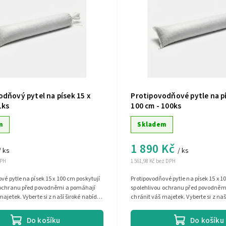
dňový pytel na písek 15 x
Protipovodňové pytle na pí
1ks
100 cm - 100ks
m
Skladem
1 890 Kč
/ ks
/ ks
DPH
1 561,98 Kč bez DPH
vé pytle na písek 15 x 100 cm poskytují
Protipovodňové pytle na písek 15 x 1
 ochranu před povodněmi a pomáhají
spolehlivou ochranu před povodněm
majetek. Vyberte si z naší široké nabídky
chránit váš majetek. Vyberte si z naš
.
a najděte si...
Do košíku
Do košíku