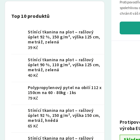
Protipovodňo
spolehlivou
chránit váš 
Top 10 produktů
a najděte si..
Stínící tkanina na plot – rašlový
úplet 92 %, 150 g/m², výška 125 cm,
metráž, zelená
39 Kč
Stínící tkanina na plot – rašlový
úplet 90 %, 110 g/m², výška 125 cm,
metráž, zelená
40 Kč
Polypropylenový pytel na obilí 112 x
150cm na 60 - 80kg - 1ks
79 Kč
Stínící tkanina na plot – rašlový
úplet 92 %, 150 g/m², výška 150 cm,
metráž, hnědá
Protipov
65 Kč
výroba EU
Stínící tkanina na plot – rašlový
Sklade