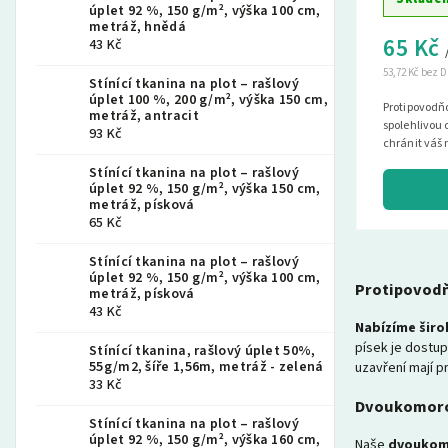
úplet 92 %, 150 g/m², výška 100 cm,
metráž, hnědá
65 Kč
43 Kč
53,72 Kč bez 
Stínící tkanina na plot – rašlový
úplet 100 %, 200 g/m², výška 150 cm,
Protipovodňo
metráž, antracit
spolehlivou
93 Kč
chránit váš 
a najděte si..
Stínící tkanina na plot – rašlový
úplet 92 %, 150 g/m², výška 150 cm,
metráž, písková
65 Kč
Stínící tkanina na plot – rašlový
úplet 92 %, 150 g/m², výška 100 cm,
Protipovodň
metráž, písková
43 Kč
Nabízíme širo
písek je dostu
Stínící tkanina, rašlový úplet 50%,
55g/m2, šíře 1,56m, metráž - zelená
uzavření mají p
33 Kč
Dvoukomorov
Stínící tkanina na plot – rašlový
úplet 92 %, 150 g/m², výška 160 cm,
Naše
dvoukomo