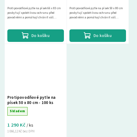
Protipovodňové pytle na písek 66 x 83 cm
Protipovodňové pytle na písek 50 x 80 cm
poskytují spolehlivou ochranu před
poskytují spolehlivou ochranu před
povodněmi a pomáhají chránit váš
povodněmi a pomáhají chránit váš
majetek. Vyberte si z naší široké nabídky a
majetek. Vyberte si z naší široké nabídky a
najděte si...
najděte si...
Do košíku
Do košíku
Protipovodňové pytle na
písek 50 x 80 cm - 100 ks
Skladem
1 290 Kč
/ ks
1 066,12 Kč bez DPH