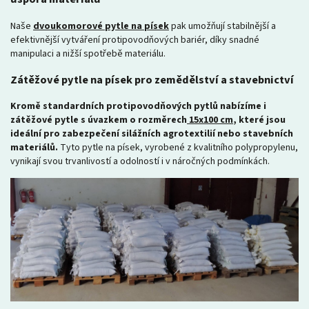
Naše
dvoukomorové pytle na písek
pak umožňují stabilnější a
efektivnější vytváření protipovodňových bariér, díky snadné
manipulaci a nižší spotřebě materiálu.
Zátěžové pytle na písek pro zemědělství a stavebnictví
Kromě standardních protipovodňových pytlů nabízíme i
zátěžové pytle s úvazkem o rozměrech
15x100 cm
, které jsou
ideální pro zabezpečení silážních agrotextilií nebo stavebních
materiálů.
Tyto pytle na písek, vyrobené z kvalitního polypropylenu,
vynikají svou trvanlivostí a odolností i v náročných podmínkách.