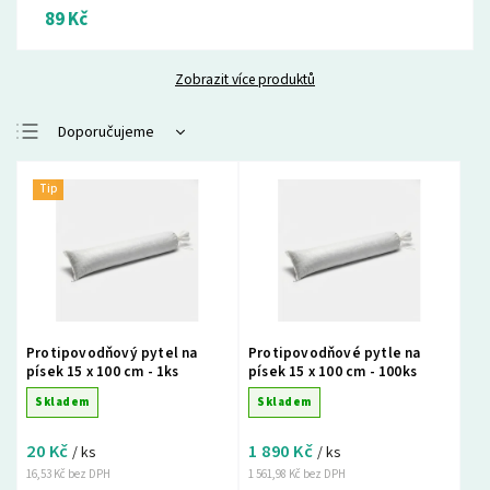
89 Kč
Zobrazit více produktů
Doporučujeme
Nejlevnější
Tip
Nejdražší
Nejprodávanější
Abecedně
Protipovodňový pytel na
Protipovodňové pytle na
písek 15 x 100 cm - 1ks
písek 15 x 100 cm - 100ks
Skladem
Skladem
20 Kč
1 890 Kč
/ ks
/ ks
16,53 Kč bez DPH
1 561,98 Kč bez DPH