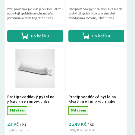
Protipovodňové pytle na písek 15 x 100 cm
Protipovodňové pytle na písek 15 x 100 cm
poskytují spolehlivou ochranu před
poskytují spolehlivou ochranu před
povodněmi a pomáhají chránit váš
povodněmi a pomáhají chránit váš
majetek. Vyberte si z naší široké nabídky a
majetek. Vyberte si z naší široké nabídky a
najděte si...
najděte si...
Do košíku
Do košíku
Protipovodňový pytel na
Protipovodňové pytle na
písek 30 x 100 cm - 1ks
písek 30 x 100 cm - 100ks
Skladem
Skladem
23 Kč
2 249 Kč
/ ks
/ ks
19,01 Kč bez DPH
1 858,68 Kč bez DPH