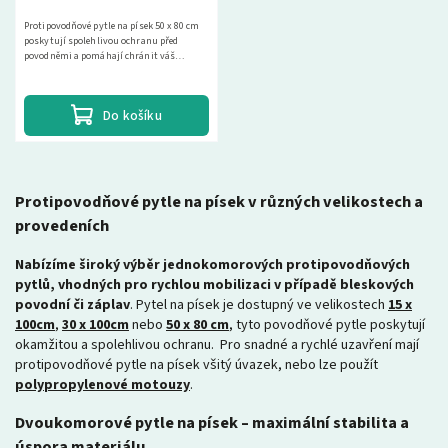
Protipovodňové pytle na písek 50 x 80 cm
poskytují spolehlivou ochranu před
povodněmi a pomáhají chránit váš
majetek. Vyberte si z naší široké nabídky a
najděte si...
Do košíku
Protipovodňové pytle na písek v různých velikostech a
provedeních
Nabízíme široký výběr jednokomorových protipovodňových
pytlů, vhodných pro rychlou mobilizaci v případě bleskových
povodní či záplav
. Pytel na písek je dostupný ve velikostech
15 x
100cm
,
30 x 100cm
nebo
50 x 80 cm
, tyto povodňové pytle poskytují
okamžitou a spolehlivou ochranu. Pro snadné a rychlé uzavření mají
protipovodňové pytle na písek všitý úvazek, nebo lze použít
polypropylenové motouzy
.
Dvoukomorové pytle na písek – maximální stabilita a
úspora materiálu