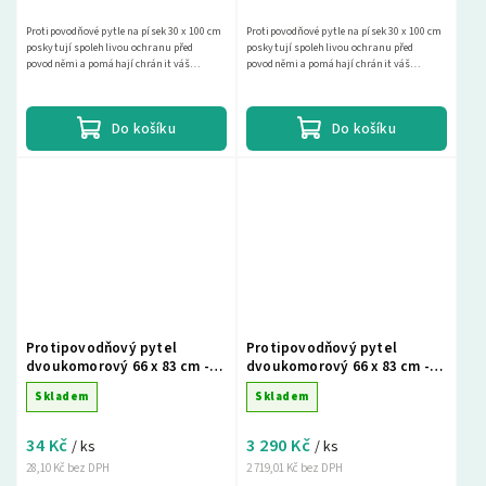
Protipovodňové pytle na písek 30 x 100 cm
Protipovodňové pytle na písek 30 x 100 cm
poskytují spolehlivou ochranu před
poskytují spolehlivou ochranu před
povodněmi a pomáhají chránit váš
povodněmi a pomáhají chránit váš
majetek. Vyberte si z naší široké nabídky a
majetek. Vyberte si z naší široké nabídky a
najděte si...
najděte si...
Do košíku
Do košíku
Protipovodňový pytel
Protipovodňový pytel
dvoukomorový 66 x 83 cm -
dvoukomorový 66 x 83 cm -
1ks
100ks
Skladem
Skladem
34 Kč
3 290 Kč
/ ks
/ ks
28,10 Kč bez DPH
2 719,01 Kč bez DPH