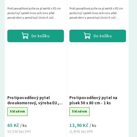
Protipovodňové pytle na písek 66 x 83 cm
Protipovodňové pytle na písek 66 x 83 cm
poskytují spolehlivou ochranu před
poskytují spolehlivou ochranu před
povodněmi a pomáhají chránit váš
povodněmi a pomáhají chránit váš
majetek. Vyberte si z naší široké nabídky a
majetek. Vyberte si z naší široké nabídky a
najděte si...
najděte si...
Do košíku
Do košíku
Protipovodňový pytel
Protipovodňový pytel na
dvoukomorový, výroba EU,
písek 50 x 80 cm - 1 ks
66 x 83 cm - 1ks
Skladem
Skladem
65 Kč
13,90 Kč
/ ks
/ ks
53,72 Kč bez DPH
11,49 Kč bez DPH