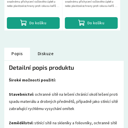
snadnému přichycení rašlového úpletu
snadnému přichycení rašlového úpletu
nebo plastové ochrany proti okusu keřů a
nebo plastové ochrany proti okusu keřů a
stromů.
stromů.
Do košíku
Do košíku
Popis
Diskuze
Detailní popis produktu
Široké možnosti použití:
Stavebnictví:
ochranné sítě na lešení chránící okolí lešení proti
spadu materiálu a drobných předmětů, případně jako stínící sítě
zabraňující rychlému vysychání omítek
Zemědělství:
stínící sítě na skleníky a foliovníky, ochranné sítě