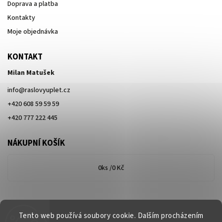
Doprava a platba
Kontakty
Moje objednávka
KONTAKT
Milan Matušek
info
@
raslovyuplet.cz
+420 608 59 59 59
+420 777 222 445
NÁKUPNÍ KOŠÍK
0
ks /
0 Kč
Tento web používá soubory cookie. Dalším procházením