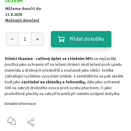
Skladem
Můžeme doručit do:
11.8.2026
Možnosti doručení
Přidat do košíku
Stínící tkanina - rašlový úplet se stíněním 50%
se nejčastěji
používá jako ochranná síť na lešení chránící okolí lešení proti spadu
materiálu a drobných předmětů a současně jako stínící textílie
zabraňující rychlému vysychání omítek. V zemědělství se pak skvěle
hodí jako
zastínění na skleníky a foliovníky,
dále jako ochranné
sítě na zakrytí drobného ovoce proti ozobu ptactvem, či jako
protivětrné plachty na zakrytí kravínů při volném ustájení dobytka.
Detailní informace