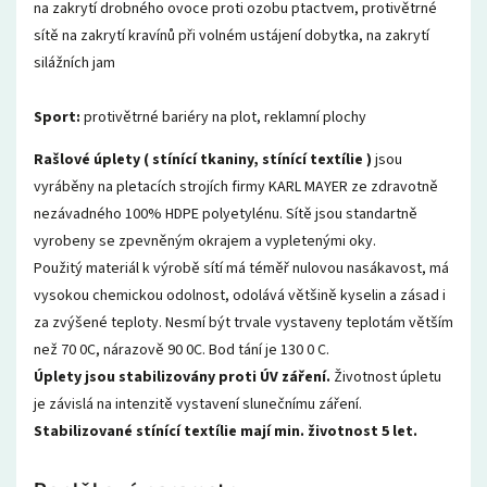
na zakrytí drobného ovoce proti ozobu ptactvem, protivětrné
sítě na zakrytí kravínů při volném ustájení dobytka, na zakrytí
silážních jam
Sport:
protivětrné bariéry na plot, reklamní plochy
Rašlové úplety ( stínící tkaniny, stínící textílie )
jsou
vyráběny na pletacích strojích firmy KARL MAYER ze zdravotně
nezávadného 100% HDPE polyetylénu. Sítě jsou standartně
vyrobeny se zpevněným okrajem a vypletenými oky.
Použitý materiál k výrobě sítí má téměř nulovou nasákavost, má
vysokou chemickou odolnost, odolává většině kyselin a zásad i
za zvýšené teploty. Nesmí být trvale vystaveny teplotám větším
než 70 0C, nárazově 90 0C. Bod tání je 130 0 C.
Úplety jsou stabilizovány proti ÚV záření.
Životnost úpletu
je závislá na intenzitě vystavení slunečnímu záření.
Stabilizované stínící textílie mají min. životnost 5 let.