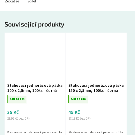
Zeptat se
Sdílet
Související produkty
Stahovací jednorázová páska
Stahovací jednorázová páska
100 x 2,5mm, 100ks - černá
150 x 2,5mm, 100ks - černá
Skladem
Skladem
35 Kč
45 Kč
28,93 Kč bez DPH
37,19 Kč bez DPH
Plastová vázací stahovací páska slouží ke
Plastová vázací stahovací páska slouží ke