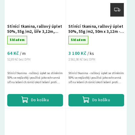
Stínící tkanina, rašlový úplet
Stínící tkanina, rašlový úplet
50%, 55g/m2, šíře 3,12m,
50%, 55g/m2, 50m x 3,12m -
metráž - zelená
zelená
Skladem
Skladem
64 Kč
3 100 Kč
/ m
/ ks
52,89 Kč bez DPH
2 561,98 Kč bez DPH
Stínící tkanina - rašlový úplet se stíněním
Stínící tkanina - rašlový úplet se stíněním
50% se nejčastěji používá jako ochranná
50% se nejčastěji používá jako ochranná
síť na lešení chránící okolí lešení proti
síť na lešení chránící okolí lešení proti
spadu materiálu a drobných předmětů a...
spadu materiálu a drobných předmětů a...
Do košíku
Do košíku