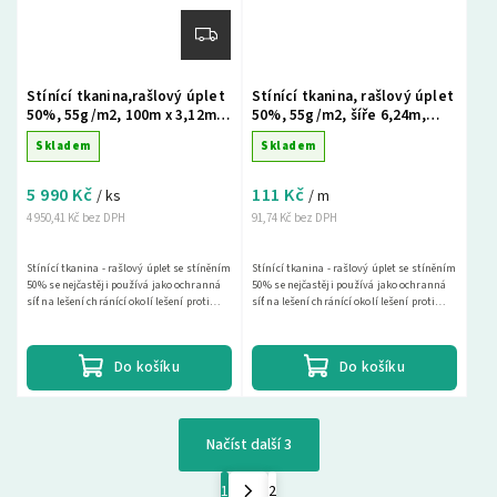
Stínící tkanina,rašlový úplet
Stínící tkanina, rašlový úplet
50%, 55g/m2, 100m x 3,12m -
50%, 55g/m2, šíře 6,24m,
zelená
metráž - zelená
Skladem
Skladem
5 990 Kč
111 Kč
/ ks
/ m
4 950,41 Kč bez DPH
91,74 Kč bez DPH
Stínící tkanina - rašlový úplet se stíněním
Stínící tkanina - rašlový úplet se stíněním
50% se nejčastěji používá jako ochranná
50% se nejčastěji používá jako ochranná
síť na lešení chránící okolí lešení proti
síť na lešení chránící okolí lešení proti
spadu materiálu a drobných předmětů a...
spadu materiálu a drobných předmětů a...
Do košíku
Do košíku
Načíst další 3
1
2