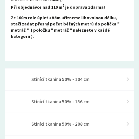
odebrané množství tkaniny).
2
Při objednávce nad 110 m
je doprava zdarma!
Ze 100m role úpletu Vám uřízneme libovolnou délku,
stačí zadat přesný počet běžných metrů do políčka "
metráž " ( položku " metráž " naleznete v každé
kategorii ).
Stínící tkanina 50% - 104 cm
Stínící tkanina 50% - 156 cm
Stínící tkanina 50% - 208 cm