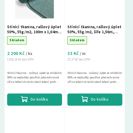
Stínící tkanina, rašlový úplet
Stínící tkanina, rašlový úplet
50%, 55g/m2, 100m x 1,04m -
50%, 55g/m2, šíře 1,56m,
zelená
metráž - zelená
Skladem
Skladem
2 200 Kč
33 Kč
/ ks
/ m
1 818,18 Kč bez DPH
27,27 Kč bez DPH
Stínící tkanina - rašlový úplet se stíněním
Stínící tkanina - rašlový úplet se stíněním
50% se nejčastěji používá jako ochranná
50% se nejčastěji používá jako ochranná
síť na lešení chránící okolí lešení proti
síť na lešení chránící okolí lešení proti
spadu materiálu a drobných předmětů a...
spadu materiálu a drobných předmětů a...
Do košíku
Do košíku