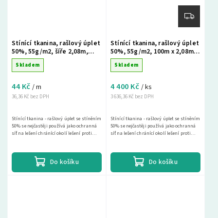
Stínící tkanina, rašlový úplet
Stínící tkanina, rašlový úplet
50%, 55g/m2, šíře 2,08m,
50%, 55g/m2, 100m x 2,08m -
metráž - zelená
zelená
Skladem
Skladem
44 Kč
4 400 Kč
/ m
/ ks
36,36 Kč bez DPH
3 636,36 Kč bez DPH
Stínící tkanina - rašlový úplet se stíněním
Stínící tkanina - rašlový úplet se stíněním
50% se nejčastěji používá jako ochranná
50% se nejčastěji používá jako ochranná
síť na lešení chránící okolí lešení proti
síť na lešení chránící okolí lešení proti
spadu materiálu a drobných předmětů a...
spadu materiálu a drobných předmětů a...
Do košíku
Do košíku