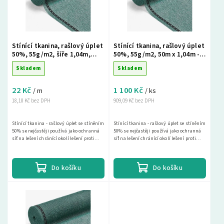
Abecedně
Stínící tkanina, rašlový úplet
Stínící tkanina, rašlový úplet
50%, 55g/m2, šíře 1,04m,
50%, 55g/m2, 50m x 1,04m -
metráž - zelená
zelená
Skladem
Skladem
22 Kč
1 100 Kč
/ m
/ ks
18,18 Kč bez DPH
909,09 Kč bez DPH
Stínící tkanina - rašlový úplet se stíněním
Stínící tkanina - rašlový úplet se stíněním
50% se nejčastěji používá jako ochranná
50% se nejčastěji používá jako ochranná
síť na lešení chránící okolí lešení proti
síť na lešení chránící okolí lešení proti
spadu materiálu a drobných předmětů a...
spadu materiálu a drobných předmětů a...
Do košíku
Do košíku