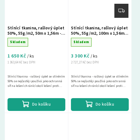
Stínící tkanina, rašlový úplet
Stínící tkanina, rašlový úplet
50%, 55g/m2, 50m x 1,56m -
50%, 55g/m2, 100m x 1,56m -
zelená
zelená
Skladem
Skladem
1 650 Kč
3 300 Kč
/ ks
/ ks
1 363,64 Kč bez DPH
2 727,27 Kč bez DPH
Stínící tkanina - rašlový úplet se stíněním
Stínící tkanina - rašlový úplet se stíněním
50% se nejčastěji používá jako ochranná
50% se nejčastěji používá jako ochranná
síť na lešení chránící okolí lešení proti
síť na lešení chránící okolí lešení proti
spadu materiálu a drobných předmětů a...
spadu materiálu a drobných předmětů a...
Do košíku
Do košíku