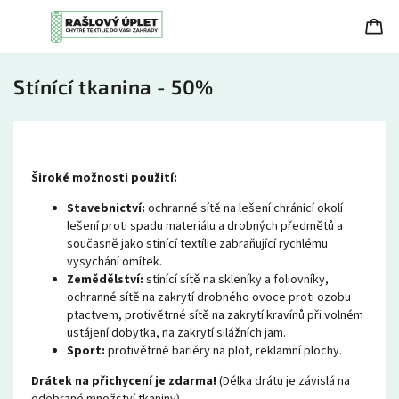
Stínící tkanina - 50%
Široké možnosti použití:
Stavebnictví:
ochranné sítě na lešení chránící okolí
lešení proti spadu materiálu a drobných předmětů a
současně jako stínící textílie zabraňující rychlému
vysychání omítek.
Zemědělství:
stínící sítě na skleníky a foliovníky,
ochranné sítě na zakrytí drobného ovoce proti ozobu
ptactvem, protivětrné sítě na zakrytí kravínů při volném
ustájení dobytka, na zakrytí silážních jam.
Sport:
protivětrné bariéry na plot, reklamní plochy.
Drátek na přichycení je zdarma!
(Délka drátu je závislá na