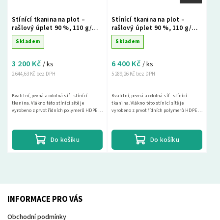
Stínící tkanina na plot –
Stínící tkanina na plot –
rašlový úplet 90 %, 110 g/m²,
rašlový úplet 90 %, 110 g/m²,
200 cm × 50 m, zelená
200 cm × 100 m, zelená
Skladem
Skladem
3 200 Kč
6 400 Kč
/ ks
/ ks
2 644,63 Kč bez DPH
5 289,26 Kč bez DPH
Kvalitní, pevná a odolná síť - stínící
Kvalitní, pevná a odolná síť - stínící
tkanina. Vlákno této stínící sítě je
tkanina. Vlákno této stínící sítě je
vyrobeno z prvotřídních polymerů HDPE s
vyrobeno z prvotřídních polymerů HDPE s
vysokou UV ochranou. Díky hustému
vysokou UV ochranou. Díky hustému
tkaní dosahuje...
tkaní dosahuje...
Do košíku
Do košíku
INFORMACE PRO VÁS
Obchodní podmínky