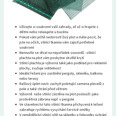
Užívejte si soukromí vaší zahrady, ať už si hrajete s
dětmi nebo relaxujete u bazénu
Pokud vám ještě nedorostl živý plot a máte pocit, že
jste na očích, stínící tkanina vám zajistí potřebné
soukromí
Nemusíte se dívat na nepořádek sousedů - stínící
plachta na plot vám poskytne skvělé krytí
Stínící plachta je výborná také jako podklad pro reklamní
plochy, zvyšuje viditelnost
Ideální řešení pro zastínění pergoly, skleníku, balkonu
nebo terasy
Rašlový úplet navíc zachytí poletující semena plevelů z
pole a také chrání před větrem
Výborně naše stínící zástěna na plot poslouží i jako
protivětrná zábrana např. v pergole
Ve stavebnictví tato stínící tkanina přichycená k lešení
zabraňuje rychlému vysychání čerstvé omítky
V zemědělství stínící sítě na skleníky a foliovníky ochrání