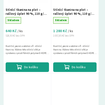
Stínící tkanina na plot –
Stínící tkanina na plot –
rašlový úplet 90 %, 110 g/m²,
rašlový úplet 90 %, 110 g/m²,
200 cm × 10 m, zelená
200 cm × 20 m, zelená
Skladem
Skladem
640 Kč
1 280 Kč
/ ks
/ ks
528,93 Kč bez DPH
1 057,85 Kč bez DPH
Kvalitní, pevná a odolná síť - stínící
Kvalitní, pevná a odolná síť - stínící
tkanina. Vlákno této stínící sítě je
tkanina. Vlákno této stínící sítě je
vyrobeno z prvotřídních polymerů HDPE s
vyrobeno z prvotřídních polymerů HDPE s
vysokou UV ochranou. Díky hustému
vysokou UV ochranou. Díky hustému
tkaní dosahuje...
tkaní dosahuje...
Do košíku
Do košíku