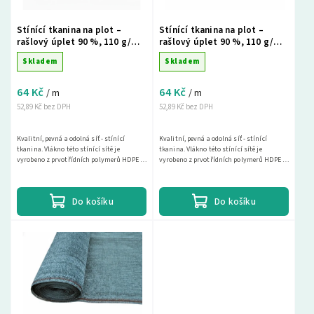
Stínící tkanina na plot –
Stínící tkanina na plot –
rašlový úplet 90 %, 110 g/m²,
rašlový úplet 90 %, 110 g/m²,
výška 200 cm, metráž,
výška 200 cm, metráž, zelená
Skladem
Skladem
antracit
64 Kč
64 Kč
/ m
/ m
52,89 Kč bez DPH
52,89 Kč bez DPH
Kvalitní, pevná a odolná síť - stínící
Kvalitní, pevná a odolná síť - stínící
tkanina. Vlákno této stínící sítě je
tkanina. Vlákno této stínící sítě je
vyrobeno z prvotřídních polymerů HDPE s
vyrobeno z prvotřídních polymerů HDPE s
vysokou UV ochranou. Díky hustému
vysokou UV ochranou. Díky hustému
tkaní dosahuje...
tkaní dosahuje...
Do košíku
Do košíku