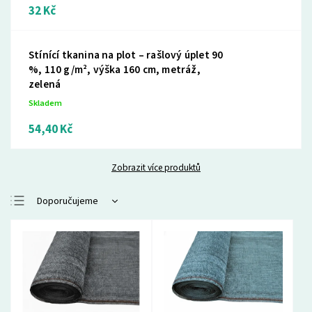
32 Kč
Stínící tkanina na plot – rašlový úplet 90
%, 110 g/m², výška 160 cm, metráž,
zelená
Skladem
54,40 Kč
Zobrazit více produktů
Doporučujeme
Nejlevnější
Nejdražší
Nejprodávanější
Abecedně