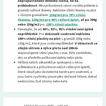
nepropuštěného denního světla, ne na
průhlednost
. Míra průsvitnosti závisí i na úhlu pohledu a
gramáži rašlové tkaniny. Nabízíme stínící tkaniny na plot
s různými gramážemi:
115g/m2 pro 70% stínící
tkaninu
,
110g/m2 pro 90% rašlový úplet
, až po 200g
nebo 230g/m2
pro
100% stínící plachtu
.
Pamatujte, že ani
90%, 92%, 95% stínění není úplně
neprůhledné
. Pro
dokonalé soukromí nabízíme
100% stínící plachty na plot
s gramáží 200g nebo
230g/m2, které jsou zcela neprůhledné.
V oblastech se
silným větrem a výšce plotu nad 180cm
doporučujeme stínící plachtu s max. 92% zastíněním,
aby se předešlo poškození úpletu nebo plotu.
Většina našich zákazníků je spokojena s mírou
průhlednosti a průsvitnosti našich rašlových úpletů,
které slouží jako dostatečná bariéra pro soukromí, a
jsou často využívány pouze jako dočasné řešení, dokud
nedorostou živé stromy nebo keře.