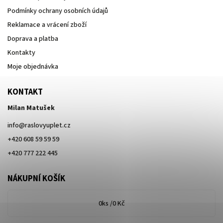
Podmínky ochrany osobních údajů
Reklamace a vrácení zboží
Doprava a platba
Kontakty
Moje objednávka
KONTAKT
Milan Matušek
info
@
raslovyuplet.cz
+420 608 59 59 59
+420 777 222 445
NÁKUPNÍ KOŠÍK
0
ks /
0 Kč