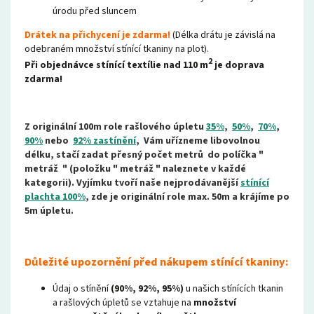
úrodu před sluncem
Drátek na přichycení je zdarma!
(Délka drátu je závislá na
odebraném množství stínící tkaniny na plot).
2
Při objednávce stínící textílie nad 110 m
je doprava
zdarma!
Z originální
100m role rašlového úpletu
35%
,
50%
,
70%
,
90%
nebo
92% zastínění
, Vám uřízneme libovolnou
délku, stačí zadat přesný počet metrů do políčka "
metráž " (položku " metráž " naleznete v každé
kategorii). Vyjímku tvoří naše nejprodávanější
stínící
plachta 100%
, zde je originální role max. 50m a krájíme po
5m úpletu.
Důležité upozornění před nákupem stínící tkaniny:
Údaj o stínění
(90%, 92%, 95%)
u našich stínících tkanin
a rašlových úpletů se vztahuje na
množství