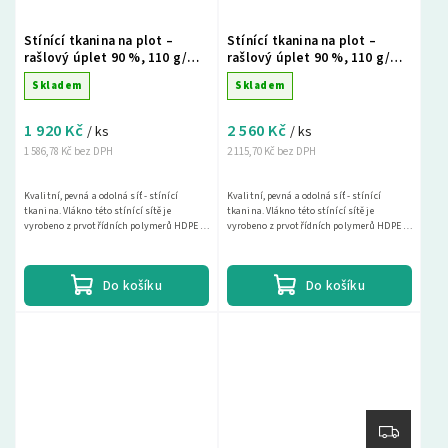
Stínící tkanina na plot –
Stínící tkanina na plot –
rašlový úplet 90 %, 110 g/m²,
rašlový úplet 90 %, 110 g/m²,
200 cm × 30 m, zelená
200 cm × 40 m, zelená
Skladem
Skladem
1 920 Kč
2 560 Kč
/ ks
/ ks
1 586,78 Kč bez DPH
2 115,70 Kč bez DPH
Kvalitní, pevná a odolná síť - stínící
Kvalitní, pevná a odolná síť - stínící
tkanina. Vlákno této stínící sítě je
tkanina. Vlákno této stínící sítě je
vyrobeno z prvotřídních polymerů HDPE s
vyrobeno z prvotřídních polymerů HDPE s
vysokou UV ochranou. Díky hustému
vysokou UV ochranou. Díky hustému
tkaní dosahuje...
tkaní dosahuje...
Do košíku
Do košíku