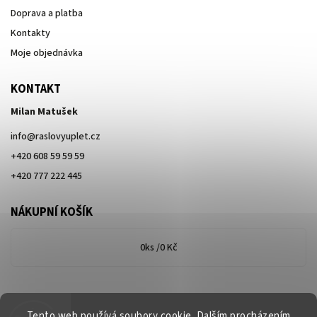
Doprava a platba
Kontakty
Moje objednávka
KONTAKT
Milan Matušek
info
@
raslovyuplet.cz
+420 608 59 59 59
+420 777 222 445
NÁKUPNÍ KOŠÍK
0
ks /
0 Kč
Tento web používá soubory cookie. Dalším procházením