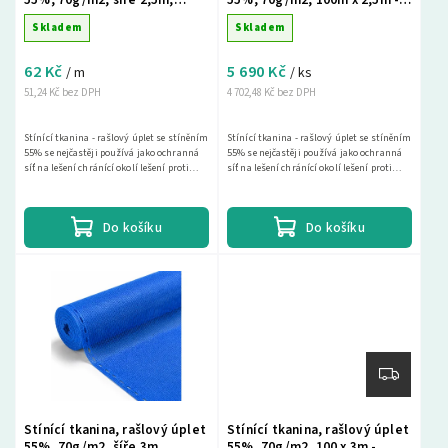
metráž - Modrá
Modrá barva
Skladem
Skladem
62 Kč
5 690 Kč
/ m
/ ks
51,24 Kč bez DPH
4 702,48 Kč bez DPH
Stínící tkanina - rašlový úplet se stíněním
Stínící tkanina - rašlový úplet se stíněním
55% se nejčastěji používá jako ochranná
55% se nejčastěji používá jako ochranná
síť na lešení chránící okolí lešení proti
síť na lešení chránící okolí lešení proti
spadu materiálu a drobných předmětů a...
spadu materiálu a drobných předmětů a...
Do košíku
Do košíku
Stínící tkanina, rašlový úplet
Stínící tkanina, rašlový úplet
55%, 70g/m2, šíře 3m,
55%, 70g/m2, 100 x 3m -