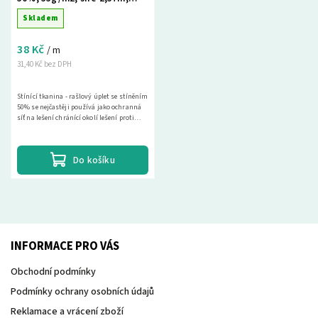
metráž - modrá
Skladem
38 Kč
/ m
31,40 Kč bez DPH
Stínící tkanina - rašlový úplet se stíněním
50% se nejčastěji používá jako ochranná
síť na lešení chránící okolí lešení proti
spadu materiálu a drobných předmětů a...
Do košíku
INFORMACE PRO VÁS
Obchodní podmínky
Podmínky ochrany osobních údajů
Reklamace a vrácení zboží