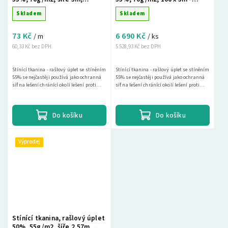
metráž - Modrá
Modrá barva
Skladem
Skladem
73 Kč
6 690 Kč
/ m
/ ks
60,33 Kč bez DPH
5 528,93 Kč bez DPH
Stínící tkanina - rašlový úplet se stíněním
Stínící tkanina - rašlový úplet se stíněním
55% se nejčastěji používá jako ochranná
55% se nejčastěji používá jako ochranná
síť na lešení chránící okolí lešení proti
síť na lešení chránící okolí lešení proti
spadu materiálu a drobných předmětů a...
spadu materiálu a drobných předmětů a...
Do košíku
Do košíku
Výprodej
Stínící tkanina, rašlový úplet
50%, 55g/m2, šíře 2,57m,