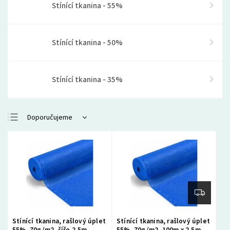
Stínící tkanina - 55%
Stínící tkanina - 50%
Stínící tkanina - 35%
Doporučujeme
Nejlevnější
Nejdražší
Nejprodávanější
Abecedně
Stínící tkanina, rašlový úplet
Stínící tkanina, rašlový úplet
55%, 70g/m2, šíře 2,5m,
55%, 70g/m2, 100m x 2,5m -