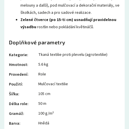
melouny a další), pod mulčovací a dekorační materiály, ve
školkách, sadech a pro sadové realizace.
Zelené čtverce (po 15-ti cm) usnadňují pravidelnou
výsadbu
rostlin nebo pokládání květináčů.
Doplňkové parametry
Tkaná textilie proti plevelu (agrotextilie)
Kategorie
:
5.6 kg
Hmotnost
:
Role
Provedení
:
Mulčovací textilie
Použití
:
105 cm
Šířka
:
50 m
Délka role
:
100 g/m²
Gramáž
:
Hnědá
Barva
: