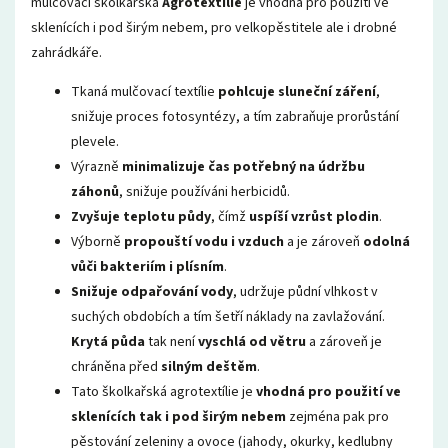
mulčovací školkařská
Agrotextílie
je vhodná pro použití ve
sklenících i pod širým nebem, pro velkopěstitele ale i drobné
zahrádkáře.
Tkaná mulčovací textílie
pohlcuje sluneční záření
,
snižuje proces fotosyntézy, a tím zabraňuje prorůstání
plevele.
Výrazně
minimalizuje čas potřebný na údržbu
záhonů
, snižuje používáni herbicidů.
Zvyšuje teplotu půdy
, čímž
uspíší vzrůst plodin
.
Výborně
propouští vodu i vzduch
a je zároveň
odolná
vůči bakteriím i plísním
.
Snižuje odpařování vody
, udržuje půdní vlhkost v
suchých obdobích a tím šetří náklady na zavlažování.
Krytá půda
tak není
vyschlá od větru
a zároveň je
chráněna před
silným deštěm
.
Tato školkařská agrotextílie je
vhodná pro použití ve
sklenících tak i pod širým nebem
zejména pak pro
pěstování zeleniny a ovoce (jahody, okurky, kedlubny