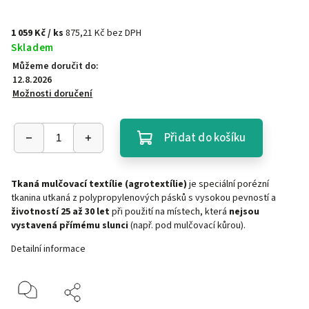
1 059 Kč
/ ks
875,21 Kč bez DPH
Skladem
Můžeme doručit do:
12.8.2026
Možnosti doručení
Přidat do košíku
Tkaná mulčovací textílie (agrotextílie)
je speciální porézní
tkanina utkaná z polypropylenových pásků s vysokou pevností a
životností 25 až 30 let
při použití na místech, která
nejsou
vystavená přímému slunci
(např. pod mulčovací kůrou).
Detailní informace