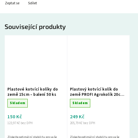
Zeptat se
Sdílet
Související produkty
Plastové kotvící kolíky do
Plastový kotvící kolík do
země 15cm – balení 50 ks
země PROFI Agrokolík 20cm
– balení 50 ks
Skladem
Skladem
150 Kč
249 Kč
123,97 Kč bez DPH
205,79 Kč bez DPH
Získejte optimální stabilitu pro vaše
Získejte optimální stabilitu pro vaše