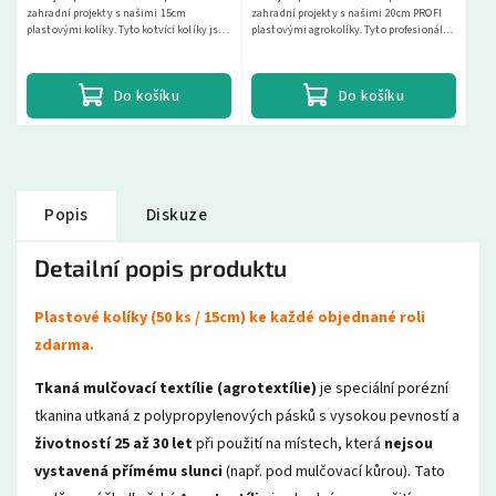
zahradní projekty s našimi 15cm
zahradní projekty s našimi 20cm PROFI
plastovými kolíky. Tyto kotvící kolíky jsou
plastovými agrokolíky. Tyto profesionální
navrženy pro poskytování optimálního
kotvící kolíky jsou navrženy pro
řešení pro vaše...
poskytování...
Do košíku
Do košíku
Popis
Diskuze
Detailní popis produktu
Plastové kolíky (50 ks / 15cm) ke každé objednané roli
zdarma.
Tkaná mulčovací textílie (agrotextílie)
je speciální porézní
tkanina utkaná z polypropylenových pásků s vysokou pevností a
životností 25 až 30 let
při použití na místech, která
nejsou
vystavená přímému slunci
(např. pod mulčovací kůrou). Tato