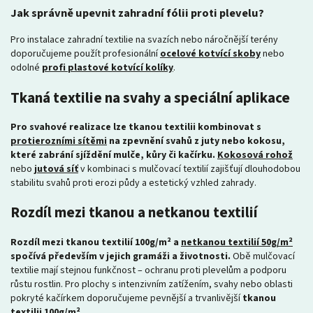
Jak správně upevnit zahradní fólii proti plevelu?
Pro instalace zahradní textilie na svazích nebo náročnější terény
doporučujeme použít profesionální
ocelové kotvící skoby
nebo
odolné
profi plastové kotvící kolíky
.
Tkaná textilie na svahy a speciální aplikace
Pro svahové realizace lze tkanou textilii kombinovat s
protierozními sítěmi
na zpevnění svahů z juty nebo kokosu,
které zabrání sjíždění mulče, kůry či kačírku.
Kokosová rohož
nebo
jutová síť
v kombinaci s mulčovací textilií zajišťují dlouhodobou
stabilitu svahů proti erozi půdy a estetický vzhled zahrady.
Rozdíl mezi tkanou a netkanou textilií
Rozdíl mezi tkanou textilií 100g/m² a
netkanou textilií 50g/m²
spočívá především v jejich gramáži a životnosti.
Obě mulčovací
textilie mají stejnou funkčnost – ochranu proti plevelům a podporu
růstu rostlin. Pro plochy s intenzivním zatížením, svahy nebo oblasti
pokryté kačírkem doporučujeme pevnější a trvanlivější
tkanou
textilii 100g/m²
.