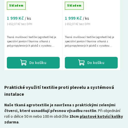
černá + plastové kolíky
hnědá + plastové kolíky
Skladem
Skladem
ZDARMA
ZDARMA
1 999 Kč
1 999 Kč
/ ks
/ ks
1 652,07 Kč bez DPH
1 652,07 Kč bez DPH
Tkaná mulčovací textílie (agrotextílie) je
Tkaná mulčovací textílie (agrotextílie) je
speciální porézní tkanina utkaná z
speciální porézní tkanina utkaná z
polypropylenových pásků s vysokou
polypropylenových pásků s vysokou
pevností a životností 25 až 30 let při
pevností a životností 25 až 30 let při
použití na...
použití na...
Do košíku
Do košíku
Praktické využití textilie proti plevelu a systémová
instalace
Naše tkaná agrotextilie je navržena s praktickými zelenými
čtverci, které usnadňují přesnou výsadbu rostlin
. Při objednání
rolí o délce 50 m nebo 100 m obdržíte
15cm
plastové kotvící kolíky
zdarma
.