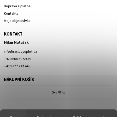
Doprava a platba
Kontakty
Moje objednávka
KONTAKT
Milan Matušek
info
@
raslovyuplet.cz
+420 608 59 59 59
+420 777 222 445
NÁKUPNÍ KOŠÍK
0
ks /
0 Kč