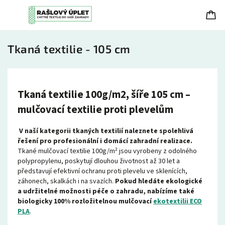
Tkaná textilie - 105 cm
Tkaná textilie 100g/m2, šíře 105 cm –
mulčovací textilie proti plevelům
V naší kategorii tkaných textilií naleznete spolehlivá
řešení pro profesionální i domácí zahradní realizace.
Tkané mulčovací textilie 100g/m² jsou vyrobeny z odolného
polypropylenu, poskytují dlouhou životnost až 30 let a
představují efektivní ochranu proti plevelu ve sklenících,
záhonech, skalkách i na svazích.
Pokud hledáte ekologické
a
udržitelné možnosti péče o zahradu, nabízíme také
biologicky 100% rozložitelnou mulčovací
ekotextilii ECO
PLA
.