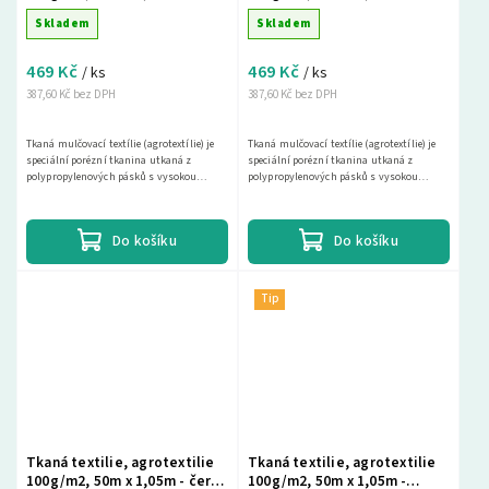
hnědá
Skladem
Skladem
469 Kč
469 Kč
/ ks
/ ks
387,60 Kč bez DPH
387,60 Kč bez DPH
Tkaná mulčovací textílie (agrotextílie) je
Tkaná mulčovací textílie (agrotextílie) je
speciální porézní tkanina utkaná z
speciální porézní tkanina utkaná z
polypropylenových pásků s vysokou
polypropylenových pásků s vysokou
pevností a životností 25 až 30 let při
pevností a životností 25 až 30 let při
použití na...
použití na...
Do košíku
Do košíku
Tip
Tkaná textilie, agrotextilie
Tkaná textilie, agrotextilie
100g/m2, 50m x 1,05m - černá
100g/m2, 50m x 1,05m -