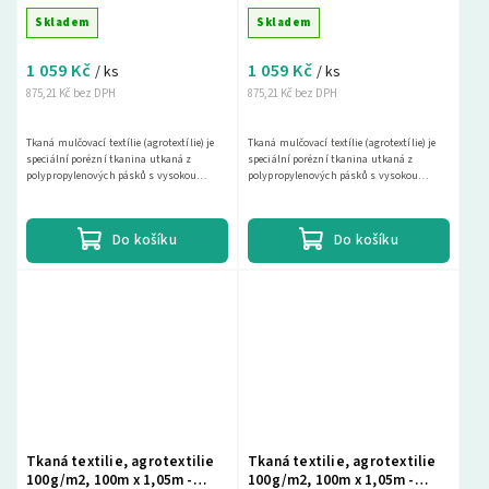
+ plastové kolíky ZDARMA
hnědá + plastové kolíky
Skladem
Skladem
ZDARMA
1 059 Kč
1 059 Kč
/ ks
/ ks
875,21 Kč bez DPH
875,21 Kč bez DPH
Tkaná mulčovací textílie (agrotextílie) je
Tkaná mulčovací textílie (agrotextílie) je
speciální porézní tkanina utkaná z
speciální porézní tkanina utkaná z
polypropylenových pásků s vysokou
polypropylenových pásků s vysokou
pevností a životností 25 až 30 let při
pevností a životností 25 až 30 let při
použití na...
použití na...
Do košíku
Do košíku
Tkaná textilie, agrotextilie
Tkaná textilie, agrotextilie
100g/m2, 100m x 1,05m -
100g/m2, 100m x 1,05m -