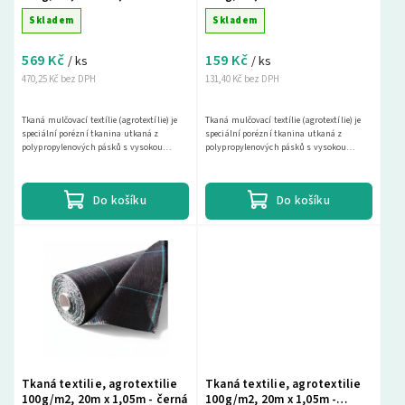
Skladem
Skladem
569 Kč
159 Kč
/ ks
/ ks
470,25 Kč bez DPH
131,40 Kč bez DPH
Tkaná mulčovací textílie (agrotextílie) je
Tkaná mulčovací textílie (agrotextílie) je
speciální porézní tkanina utkaná z
speciální porézní tkanina utkaná z
polypropylenových pásků s vysokou
polypropylenových pásků s vysokou
pevností a životností 25 až 30 let při
pevností a životností 25 až 30 let při
použití na...
použití na...
Do košíku
Do košíku
Tkaná textilie, agrotextilie
Tkaná textilie, agrotextilie
100g/m2, 20m x 1,05m - černá
100g/m2, 20m x 1,05m -