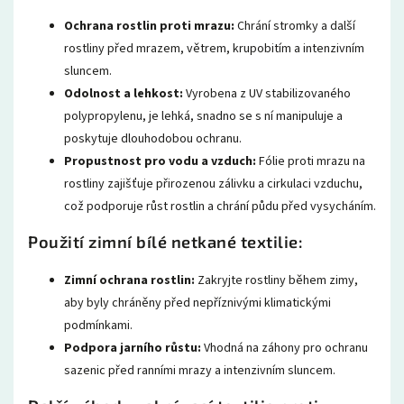
Ochrana rostlin proti mrazu:
Chrání stromky a další
rostliny před mrazem, větrem, krupobitím a intenzivním
sluncem.
Odolnost a lehkost:
Vyrobena z UV stabilizovaného
polypropylenu, je lehká, snadno se s ní manipuluje a
poskytuje dlouhodobou ochranu.
Propustnost pro vodu a vzduch:
Fólie proti mrazu na
rostliny zajišťuje přirozenou zálivku a cirkulaci vzduchu,
což podporuje růst rostlin a chrání půdu před vysycháním.
Použití zimní bílé netkané textilie:
Zimní ochrana rostlin:
Zakryjte rostliny během zimy,
aby byly chráněny před nepříznivými klimatickými
podmínkami.
Podpora jarního růstu:
Vhodná na záhony pro ochranu
sazenic před ranními mrazy a intenzivním sluncem.