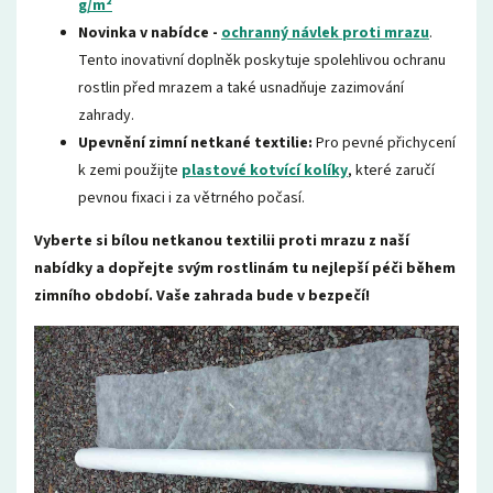
g/m²
Novinka v nabídce -
ochranný návlek proti mrazu
.
Tento inovativní doplněk poskytuje spolehlivou ochranu
rostlin před mrazem a také usnadňuje zazimování
zahrady.
Upevnění zimní netkané textilie:
Pro pevné přichycení
k zemi použijte
plastové kotvící kolíky
, které zaručí
pevnou fixaci i za větrného počasí.
Vyberte si bílou netkanou textilii proti mrazu z naší
nabídky a dopřejte svým rostlinám tu nejlepší péči během
zimního období. Vaše zahrada bude v bezpečí!