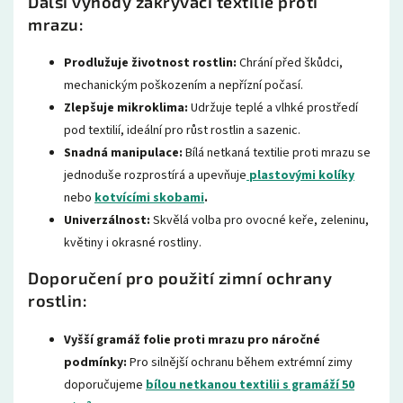
Další výhody zakrývací textilie proti
mrazu:
Prodlužuje životnost rostlin:
Chrání před škůdci,
mechanickým poškozením a nepřízní počasí.
Zlepšuje mikroklima:
Udržuje teplé a vlhké prostředí
pod textilií, ideální pro růst rostlin a sazenic.
Snadná manipulace:
Bílá netkaná textilie proti mrazu se
jednoduše rozprostírá a upevňuje
plastovými kolíky
nebo
kotvícími skobami
.
Univerzálnost:
Skvělá volba pro ovocné keře, zeleninu,
květiny i okrasné rostliny.
Doporučení pro použití zimní ochrany
rostlin:
Vyšší gramáž folie proti mrazu pro náročné
podmínky:
Pro silnější ochranu během extrémní zimy
doporučujeme
bílou netkanou textilii s gramáží 50