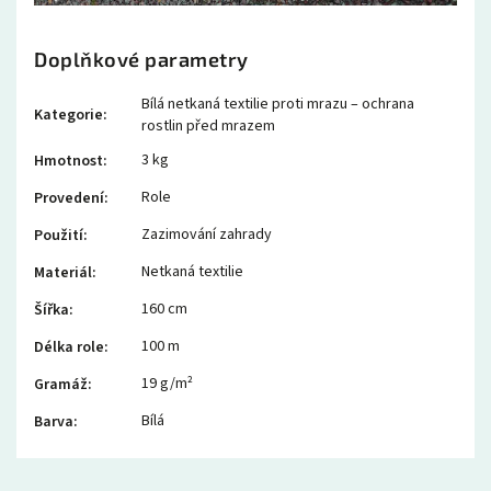
Doplňkové parametry
Bílá netkaná textilie proti mrazu – ochrana
Kategorie
:
rostlin před mrazem
3 kg
Hmotnost
:
Role
Provedení
:
Zazimování zahrady
Použití
:
Netkaná textilie
Materiál
:
160 cm
Šířka
:
100 m
Délka role
:
19 g/m²
Gramáž
:
Bílá
Barva
: