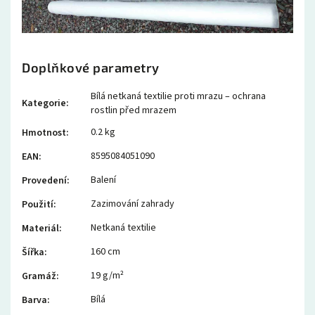
Doplňkové parametry
Bílá netkaná textilie proti mrazu – ochrana
Kategorie
:
rostlin před mrazem
0.2 kg
Hmotnost
:
8595084051090
EAN
:
Balení
Provedení
:
Zazimování zahrady
Použití
:
Netkaná textilie
Materiál
:
160 cm
Šířka
:
19 g/m²
Gramáž
:
Bílá
Barva
: