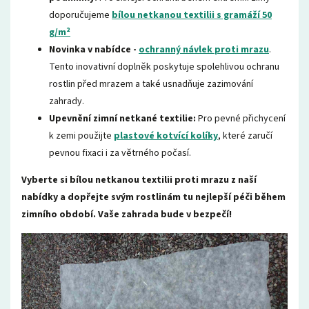
doporučujeme
bílou netkanou textilii s gramáží 50
g/m²
Novinka v nabídce -
ochranný návlek proti mrazu
.
Tento inovativní doplněk poskytuje spolehlivou ochranu
rostlin před mrazem a také usnadňuje zazimování
zahrady.
Upevnění zimní netkané textilie:
Pro pevné přichycení
k zemi použijte
plastové kotvící kolíky
, které zaručí
pevnou fixaci i za větrného počasí.
Vyberte si bílou netkanou textilii proti mrazu z naší
nabídky a dopřejte svým rostlinám tu nejlepší péči během
zimního období. Vaše zahrada bude v bezpečí!