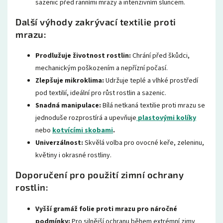
sazenic před ranními mrazy a intenzivním sluncem.
Další výhody zakrývací textilie proti
mrazu:
Prodlužuje životnost rostlin:
Chrání před škůdci,
mechanickým poškozením a nepřízní počasí.
Zlepšuje mikroklima:
Udržuje teplé a vlhké prostředí
pod textilií, ideální pro růst rostlin a sazenic.
Snadná manipulace:
Bílá netkaná textilie proti mrazu se
jednoduše rozprostírá a upevňuje
plastovými kolíky
nebo
kotvícími skobami
.
Univerzálnost:
Skvělá volba pro ovocné keře, zeleninu,
květiny i okrasné rostliny.
Doporučení pro použití zimní ochrany
rostlin:
Vyšší gramáž folie proti mrazu pro náročné
podmínky:
Pro silnější ochranu během extrémní zimy