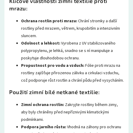
Klíčové vlastnosti zimní textilie proti
mrazu:
Ochrana rostlin proti mrazu:
Chrání stromky a další
rostliny před mrazem, větrem, krupobitím a intenzivním
sluncem.
Odolnost a lehkost:
Vyrobena z UV stabilizovaného
polypropylenu, je lehká, snadno se s ní manipuluje a
poskytuje dlouhodobou ochranu.
Propustnost pro vodu a vzduch:
Fólie proti mrazu na
rostliny zajišťuje přirozenou zálivku a cirkulaci vzduchu,
což podporuje růst rostlin a chrání půdu před vysycháním.
Použití zimní bílé netkané textilie:
Zimní ochrana rostlin:
Zakryjte rostliny během zimy,
aby byly chráněny před nepříznivými klimatickými
podmínkami.
Podpora jarního růstu:
Vhodná na záhony pro ochranu