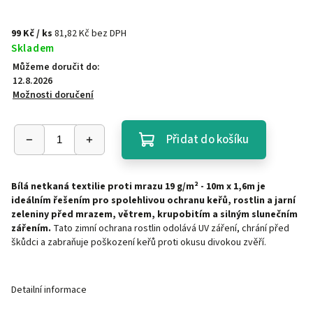
99 Kč
/ ks
81,82 Kč bez DPH
Skladem
Můžeme doručit do:
12.8.2026
Možnosti doručení
Přidat do košíku
Bílá netkaná textilie proti mrazu 19 g/m² - 10m x 1,6m je
ideálním řešením pro spolehlivou ochranu keřů, rostlin a jarní
zeleniny před mrazem, větrem, krupobitím a silným slunečním
zářením.
Tato zimní ochrana rostlin odolává UV záření, chrání před
škůdci a zabraňuje poškození keřů proti okusu divokou zvěří.
Detailní informace