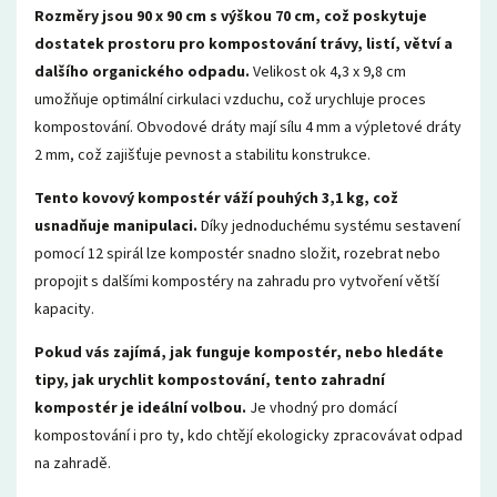
Rozměry jsou 90 x 90 cm s výškou 70 cm, což poskytuje
dostatek prostoru pro kompostování trávy, listí, větví a
dalšího organického odpadu.
Velikost ok 4,3 x 9,8 cm
umožňuje optimální cirkulaci vzduchu, což urychluje proces
kompostování. Obvodové dráty mají sílu 4 mm a výpletové dráty
2 mm, což zajišťuje pevnost a stabilitu konstrukce.
Tento kovový kompostér váží pouhých 3,1 kg, což
usnadňuje manipulaci.
Díky jednoduchému systému sestavení
pomocí 12 spirál lze kompostér snadno složit, rozebrat nebo
propojit s dalšími kompostéry na zahradu pro vytvoření větší
kapacity.
Pokud vás zajímá, jak funguje kompostér, nebo hledáte
tipy, jak urychlit kompostování, tento zahradní
kompostér je ideální volbou.
Je vhodný pro domácí
kompostování i pro ty, kdo chtějí ekologicky zpracovávat odpad
na zahradě.