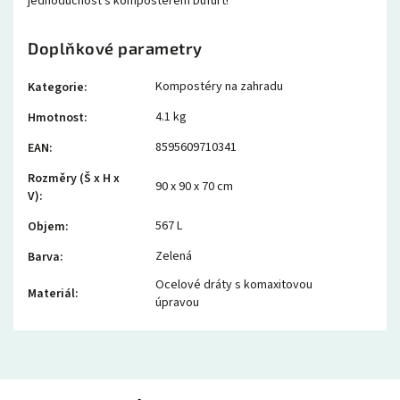
jednoduchost s kompostérem Dufurt!
Doplňkové parametry
Kompostéry na zahradu
Kategorie
:
4.1 kg
Hmotnost
:
8595609710341
EAN
:
Rozměry (Š x H x
90 x 90 x 70 cm
V)
:
567 L
Objem
:
Zelená
Barva
:
Ocelové dráty s komaxitovou
Materiál
:
úpravou