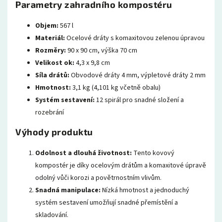
Parametry zahradního kompostéru
Objem:
567 l
Materiál:
Ocelové dráty s komaxitovou zelenou úpravou
Rozměry:
90 x 90 cm, výška 70 cm
Velikost ok:
4,3 x 9,8 cm
Síla drátů:
Obvodové dráty 4 mm, výpletové dráty 2 mm
Hmotnost:
3,1 kg (4,101 kg včetně obalu)
Systém sestavení:
12 spirál pro snadné složení a
rozebrání
Výhody produktu
Odolnost a dlouhá životnost:
Tento kovový
kompostér je díky ocelovým drátům a komaxitové úpravě
odolný vůči korozi a povětrnostním vlivům.
Snadná manipulace:
Nízká hmotnost a jednoduchý
systém sestavení umožňují snadné přemístění a
skladování.