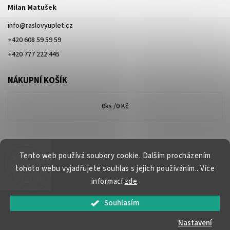
Milan Matušek
info
@
raslovyuplet.cz
+420 608 59 59 59
+420 777 222 445
NÁKUPNÍ KOŠÍK
0
ks /
0 Kč
Tento web používá soubory cookie. Dalším procházením
tohoto webu vyjadřujete souhlas s jejich používáním.. Více
informací
zde
.
Souhlasím
Copyright 2026
www.raslovyuplet.cz
. Všechna práva vyhrazena.
Nastavení
Vytvořil
Shoptet
| Design
Shoptak.cz