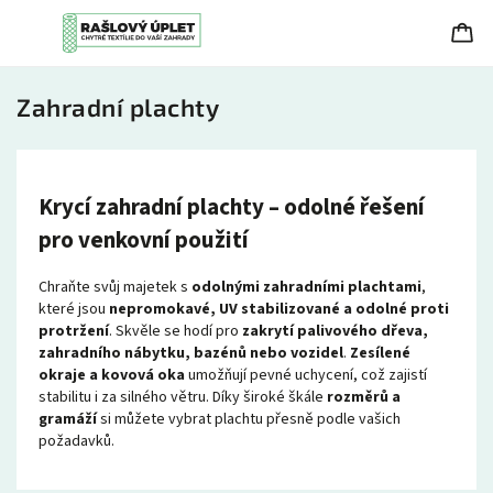
Zahradní plachty
Krycí zahradní plachty – odolné řešení
pro venkovní použití
Chraňte svůj majetek s
odolnými zahradními plachtami
,
které jsou
nepromokavé, UV stabilizované a odolné proti
protržení
. Skvěle se hodí pro
zakrytí palivového dřeva,
zahradního nábytku, bazénů nebo vozidel
.
Zesílené
okraje a kovová oka
umožňují pevné uchycení, což zajistí
stabilitu i za silného větru. Díky široké škále
rozměrů a
gramáží
si můžete vybrat plachtu přesně podle vašich
požadavků.