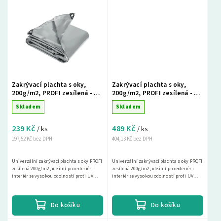
Zakrývací plachta s oky,
Zakrývací plachta s oky,
200g/m2, PROFI zesílená - 2 x
200g/m2, PROFI zesílená - 2 x
3m, šedá
8m, zelená
Skladem
Skladem
239 Kč
489 Kč
/ ks
/ ks
197,52 Kč bez DPH
404,13 Kč bez DPH
Univerzální zakrývací plachta s oky PROFI
Univerzální zakrývací plachta s oky PROFI
zesílená 200g/m2, ideální pro exteriér i
zesílená 200g/m2, ideální pro exteriér i
interiér se vysokou odolností proti UV
interiér se vysokou odolností proti UV
záření. Tato nepromokavá krycí plachta
záření. Tato nepromokavá krycí plachta
je...
je...
Do košíku
Do košíku