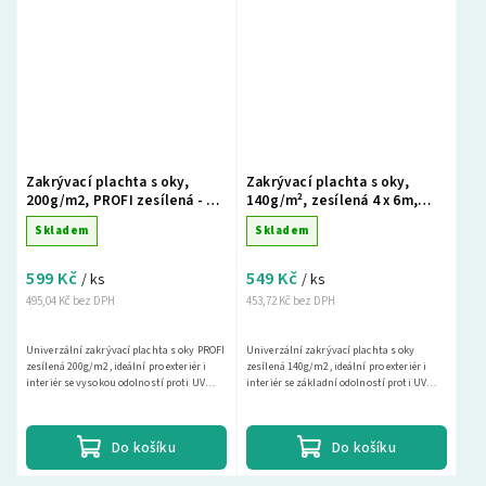
Zakrývací plachta s oky,
Zakrývací plachta s oky,
200g/m2, PROFI zesílená - 4 x
140g/m², zesílená 4 x 6m,
5m, zelená
modro - stříbrná
Skladem
Skladem
599 Kč
549 Kč
/ ks
/ ks
495,04 Kč bez DPH
453,72 Kč bez DPH
Univerzální zakrývací plachta s oky PROFI
Univerzální zakrývací plachta s oky
zesílená 200g/m2, ideální pro exteriér i
zesílená 140g/m2, ideální pro exteriér i
interiér se vysokou odolností proti UV
interiér se základní odolností proti UV
záření. Tato nepromokavá krycí plachta
záření. Tato nepromokavá krycí plachta je
je...
ideální...
Do košíku
Do košíku