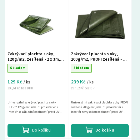
Nejlevnější
Nejdražší
Nejprodávanější
Abecedně
Zakrývací plachta s oky,
Zakrývací plachta s oky,
120g/m2, zesílená - 2 x 3m,
200g/m2, PROFI zesílená - 2 x
zelená
3m, zelená
Skladem
Skladem
129 Kč
239 Kč
/ ks
/ ks
106,61 Kč bez DPH
197,52 Kč bez DPH
Univerzální zakrývací plachta s oky
Univerzální zakrývací plachta s oky PROFI
HOBBY 120g/m2, ideální pro exteriér i
zesílená 200g/m2, ideální pro exteriér i
interiér se základní odolností proti UV
interiér se vysokou odolností proti UV
záření. Tato nepromokavá krycí plachta je
záření. Tato nepromokavá krycí plachta
ideální pro...
je...
Do košíku
Do košíku