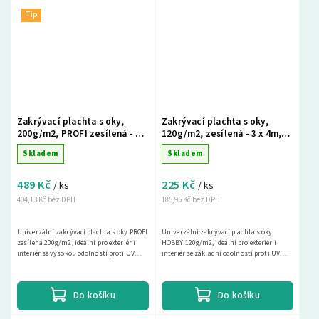
Tip
Zakrývací plachta s oky,
Zakrývací plachta s oky,
200g/m2, PROFI zesílená - 2 x
120g/m2, zesílená - 3 x 4m,
8m, šedá
zelená
Skladem
Skladem
489 Kč
225 Kč
/ ks
/ ks
404,13 Kč bez DPH
185,95 Kč bez DPH
Univerzální zakrývací plachta s oky PROFI
Univerzální zakrývací plachta s oky
zesílená 200g/m2, ideální pro exteriér i
HOBBY 120g/m2, ideální pro exteriér i
interiér se vysokou odolností proti UV
interiér se základní odolností proti UV
záření. Tato nepromokavá krycí plachta
záření. Tato nepromokavá krycí plachta je
je...
ideální pro...
Do košíku
Do košíku