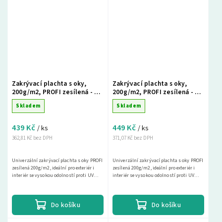
Zakrývací plachta s oky,
Zakrývací plachta s oky,
200g/m2, PROFI zesílená - 3 x
200g/m2, PROFI zesílená - 3 x
5m, šedá
5m, zelená
Skladem
Skladem
439 Kč
449 Kč
/ ks
/ ks
362,81 Kč bez DPH
371,07 Kč bez DPH
Univerzální zakrývací plachta s oky PROFI
Univerzální zakrývací plachta s oky PROFI
zesílená 200g/m2, ideální pro exteriér i
zesílená 200g/m2, ideální pro exteriér i
interiér se vysokou odolností proti UV
interiér se vysokou odolností proti UV
záření. Tato nepromokavá krycí plachta
záření. Tato nepromokavá krycí plachta
je...
je...
Do košíku
Do košíku