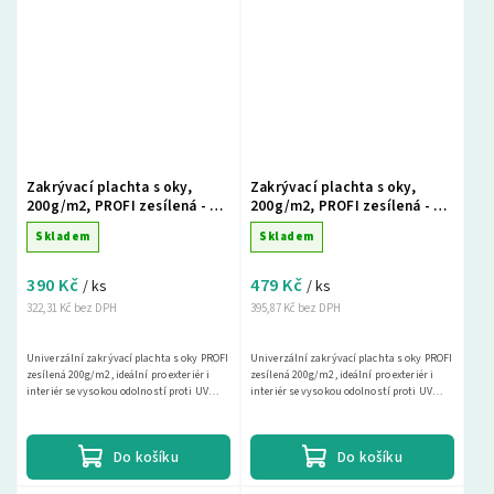
Zakrývací plachta s oky,
Zakrývací plachta s oky,
200g/m2, PROFI zesílená - 3 x
200g/m2, PROFI zesílená - 4 x
4m, šedá
4m, šedá
Skladem
Skladem
390 Kč
479 Kč
/ ks
/ ks
322,31 Kč bez DPH
395,87 Kč bez DPH
Univerzální zakrývací plachta s oky PROFI
Univerzální zakrývací plachta s oky PROFI
zesílená 200g/m2, ideální pro exteriér i
zesílená 200g/m2, ideální pro exteriér i
interiér se vysokou odolností proti UV
interiér se vysokou odolností proti UV
záření. Tato nepromokavá krycí plachta
záření. Tato nepromokavá krycí plachta
je...
je...
Do košíku
Do košíku